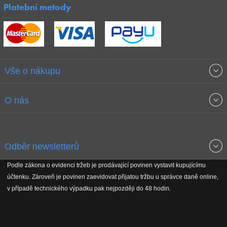
Platební metody
Vše o nákupu
Obchodní podmínky
O nás
Garance nejnižších cen
O společnosti
Odběr newsletterů
Doprava a platba
Jak stavíme fitcentra
Podle zákona o evidenci tržeb je prodávající povinen vystavit kupujícímu
Získejte přehled o novinkách, slevách, akčním zboží a upozornění
účtenku. Zároveň je povinen zaevidovat přijatou tržbu u správce daně online,
Reklamační řád
Koho podporujeme
na nové články v magazínu!
v případě technického výpadku pak nejpozději do 48 hodin.
Vrácení do 30 dnů
Naši partneři