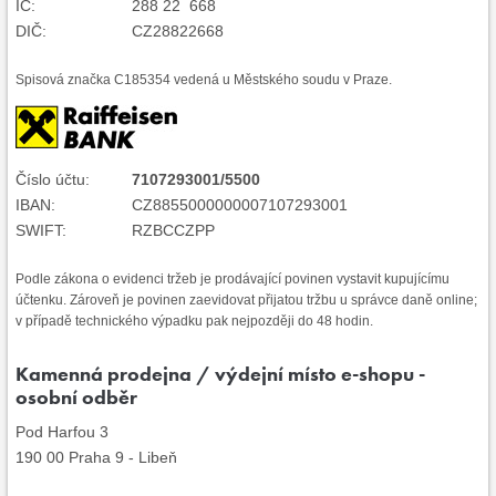
IČ:
288 22 668
DIČ:
CZ28822668
Spisová značka C185354 vedená u Městského soudu v Praze.
Číslo účtu:
7107293001/5500
IBAN:
CZ8855000000007107293001
SWIFT:
RZBCCZPP
Podle zákona o evidenci tržeb je prodávající povinen vystavit kupujícímu
účtenku. Zároveň je povinen zaevidovat přijatou tržbu u správce daně online;
v případě technického výpadku pak nejpozději do 48 hodin.
Kamenná prodejna / výdejní místo e-shopu -
osobní odběr
Pod Harfou 3
190 00 Praha 9 - Libeň