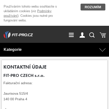
Používáním tohoto webu souhlasíte s
ROZUMÍM
ukládáním cookies (viz
Podmínky
používání
). Cookies jsou nutné pro
fungování webu.
GDPR
Vše o nákupu
Přihlášení
Registrace
Kategorie
O nás
Stavíme fitcentra
AKCE
Domácí cvičení
KONTAKTNÍ ÚDAJE
FIT-PRO CZECH s.r.o.
Kariéra
Kontakt
Doplňky stravy
Fitness vybavení
Fakturační adresa:
Magazín
OUTLET OBLEČENÍ
Posilovací stroje
Jaurisova 515/4
140 00 Praha 4
Značky