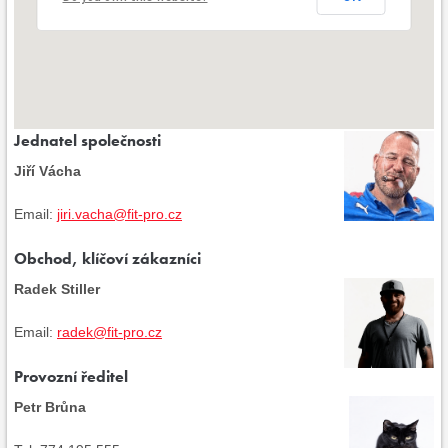
Jednatel společnosti
Jiří Vácha
Email:
jiri.vacha@fit-pro.cz
Obchod, klíčoví zákazníci
Radek Stiller
Email:
radek@fit-pro.cz
Provozní ředitel
Petr Brůna