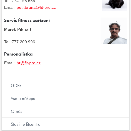
Tel.:774 195 555
Email:
petr.bruna@fit-pro.cz
Servis fitness zařízení
Marek Pikhart
Tel.:777 209 996
Personalistka
Email:
hr@fit-pro.cz
GDPR
Vše o nákupu
O nás
Stavíme fitcentra