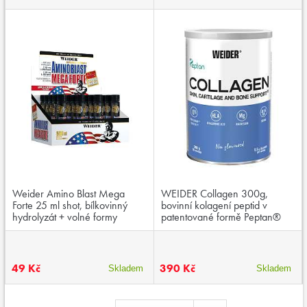
Weider Amino Blast Mega
WEIDER Collagen 300g,
Forte 25 ml shot, bílkovinný
bovinní kolagení peptid v
hydrolyzát + volné formy
patentované formě Peptan®
aminokyselin
49 Kč
390 Kč
Skladem
Skladem