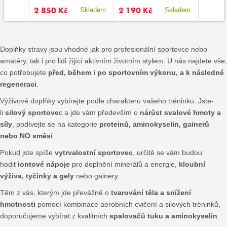
2 850 Kč
2 190 Kč
720 K
kladem
Skladem
Skladem
Doplňky stravy jsou vhodné jak pro profesionální sportovce nebo
amatéry, tak i pro lidi žijící aktivním životním stylem. U nás najdete vše,
co potřebujete
před, během i po sportovním výkonu, a k následné
regeneraci
.
Výživové doplňky vybírejte podle charakteru vašeho tréninku. Jste-
li
silový sportove
c a jde vám především o
nárůst svalové hmoty a
síly
, podívejte se na kategorie
proteinů, aminokyselin, gainerů
nebo NO směsí
.
Pokud jste spíše
vytrvalostní sportovec
, určitě se vám budou
hodit
iontové nápoje
pro doplnění minerálů a energie,
kloubní
výživa, tyčinky a gely
nebo gainery.
Těm z vás, kterým jde převážně o
tvarování těla a snížení
hmotnosti
pomocí kombinace aerobních cvičení a silových tréninků,
doporučujeme vybírat z kvalitních
spalovačů tuku a aminokyselin
.