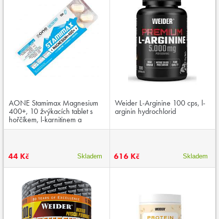
AONE Stamimax Magnesium
Weider L-Arginine 100 cps, l-
400+, 10 žvýkacích tablet s
arginin hydrochlorid
hořčíkem, l-karnitinem a
kurkumou
44 Kč
616 Kč
Skladem
Skladem