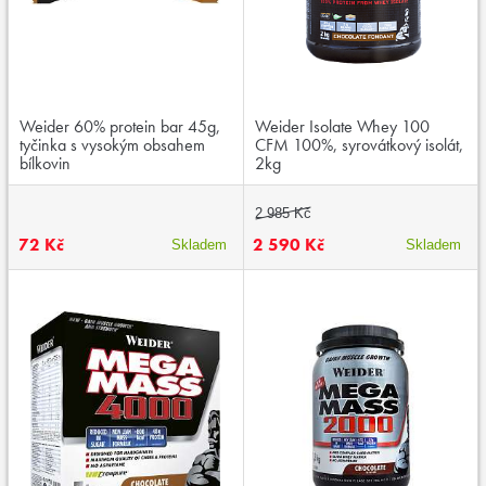
Weider 60% protein bar 45g,
Weider Isolate Whey 100
tyčinka s vysokým obsahem
CFM 100%, syrovátkový isolát,
bílkovin
2kg
2 985 Kč
72 Kč
2 590 Kč
Skladem
Skladem