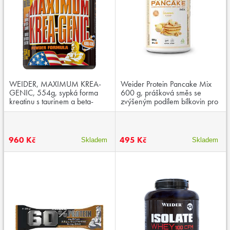
WEIDER, MAXIMUM KREA-
Weider Protein Pancake Mix
GENIC, 554g, sypká forma
600 g, prášková směs se
kreatinu s taurinem a beta-
zvýšeným podílem bílkovin pro
alaninem
přípravu palačinek
960 Kč
495 Kč
Skladem
Skladem