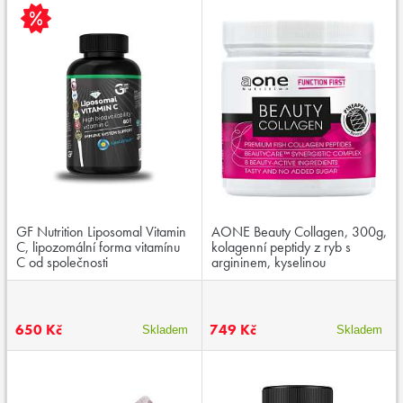
GF Nutrition Liposomal Vitamin
AONE Beauty Collagen, 300g,
C, lipozomální forma vitamínu
kolagenní peptidy z ryb s
C od společnosti
argininem, kyselinou
LipoCellTech™
hyaluronovou, vitaminem C a
zinkem
650 Kč
749 Kč
Skladem
Skladem