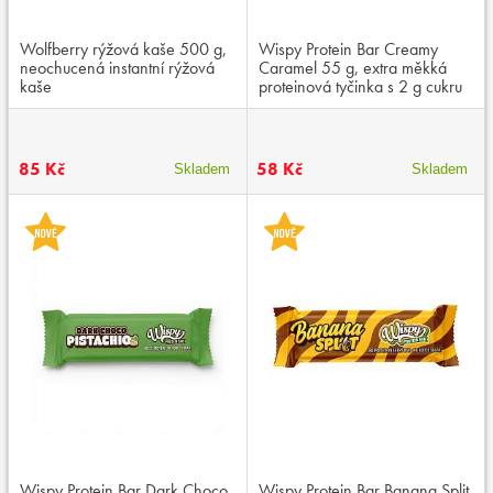
Wolfberry rýžová kaše 500 g,
Wispy Protein Bar Creamy
neochucená instantní rýžová
Caramel 55 g, extra měkká
kaše
proteinová tyčinka s 2 g cukru
85 Kč
58 Kč
Skladem
Skladem
Wispy Protein Bar Dark Choco
Wispy Protein Bar Banana Split