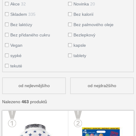
Akce
32
Novinka
20
Skladem
335
Bez kalorií
Bez laktózy
Bez palmového oleje
Bez přidaného cukru
Bezlepkový
Vegan
kapsle
sypké
tablety
tekuté
od nejlevnějšího
od nejdražšího
Nalezeno
463
produktů