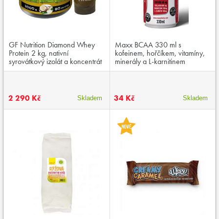
GF Nutrition Diamond Whey
Maxx BCAA 330 ml s
Protein 2 kg, nativní
kofeinem, hořčíkem, vitamíny,
syrovátkový izolát a koncentrát
minerály a L-karnitinem
v poměru 70:30
2 290 Kč
34 Kč
Skladem
Skladem