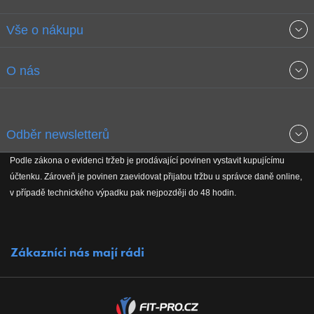
Vše o nákupu
Obchodní podmínky
O nás
Garance nejnižších cen
O společnosti
Odběr newsletterů
Doprava a platba
Jak stavíme fitcentra
Podle zákona o evidenci tržeb je prodávající povinen vystavit kupujícímu
Získejte přehled o novinkách, slevách, akčním zboží a upozornění
účtenku. Zároveň je povinen zaevidovat přijatou tržbu u správce daně online,
Reklamační řád
Koho podporujeme
na nové články v magazínu!
v případě technického výpadku pak nejpozději do 48 hodin.
Vrácení do 30 dnů
Naši partneři
Zákazníci nás mají rádi
Kontakty
Kariéra