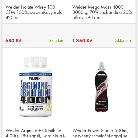
Weider Isolate Whey 100
Weider Mega Mass 4000,
CFM 100%, syrovátkový isolát,
3000 g, 70% sacharidů a 20%
420 g
bílkovin + kreatin
580 Kč
1 350 Kč
Skladem
Skladem
Weider Arginine + Ortnithine
Weider Power Starter 500ml,
4.000, 180 kapslí, l-arginin a l-
nesycený stimulační nápoj se