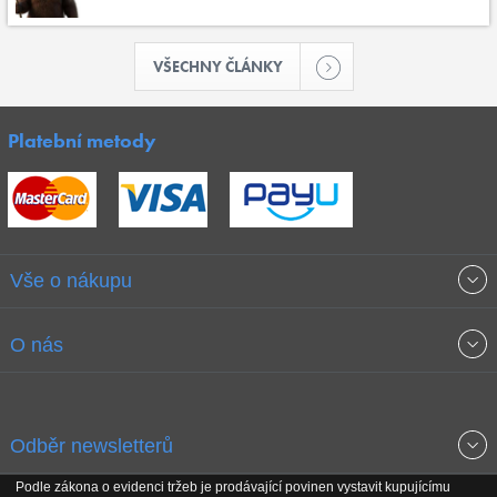
VŠECHNY ČLÁNKY
Platební metody
Vše o nákupu
Obchodní podmínky
O nás
Garance nejnižších cen
O společnosti
Odběr newsletterů
Doprava a platba
Jak stavíme fitcentra
Podle zákona o evidenci tržeb je prodávající povinen vystavit kupujícímu