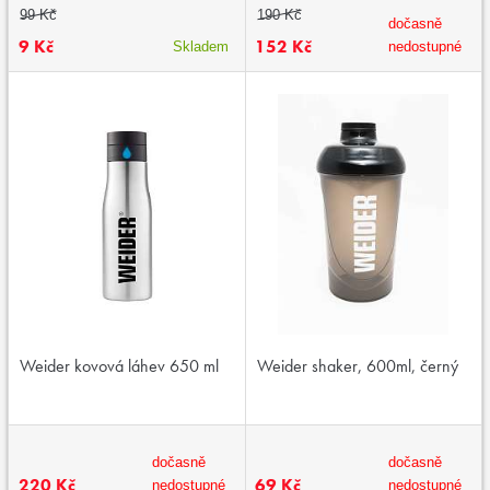
99 Kč
190 Kč
dočasně
9 Kč
152 Kč
Skladem
nedostupné
Weider kovová láhev 650 ml
Weider shaker, 600ml, černý
dočasně
dočasně
220 Kč
69 Kč
nedostupné
nedostupné