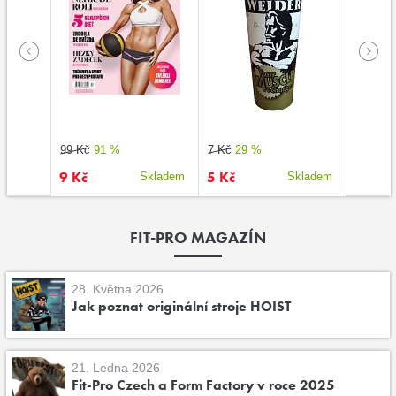
99 Kč
91 %
7 Kč
29 %
9 Kč
5 Kč
39 Kč
kladem
Skladem
Skladem
FIT-PRO MAGAZÍN
28. Května 2026
Jak poznat originální stroje HOIST
21. Ledna 2026
Fit-Pro Czech a Form Factory v roce 2025