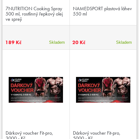
7NUTRITION Cooking Spray
NAMEDSPORT plastová láhev
500 ml, rostlinný řepkový olej
550 ml
ve spreji
189 Kč
20 Kč
Skladem
Skladem
Dárkový voucher Fit-pro,
Dárkový voucher Fit-pro,
3000,- Kč
5000,- Kč