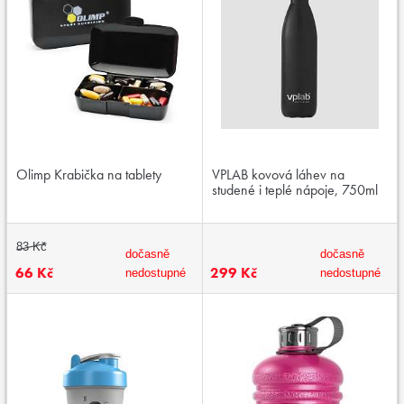
Olimp Krabička na tablety
VPLAB kovová láhev na
studené i teplé nápoje, 750ml
83 Kč
dočasně
dočasně
66 Kč
299 Kč
nedostupné
nedostupné