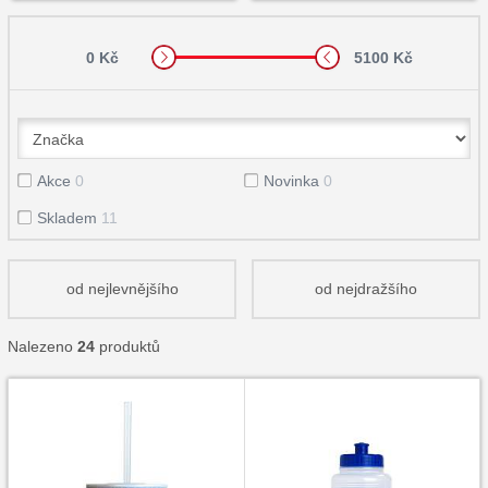
0 Kč
5100 Kč
Akce
0
Novinka
0
Skladem
11
od nejlevnějšího
od nejdražšího
Nalezeno
24
produktů