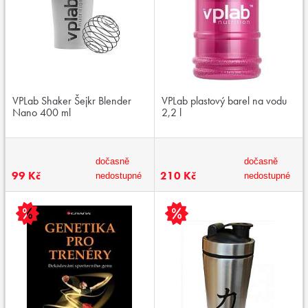
VPLab Shaker Šejkr Blender
VPLab plastový barel na vodu
Nano 400 ml
2,2 l
dočasně
dočasně
99 Kč
210 Kč
nedostupné
nedostupné