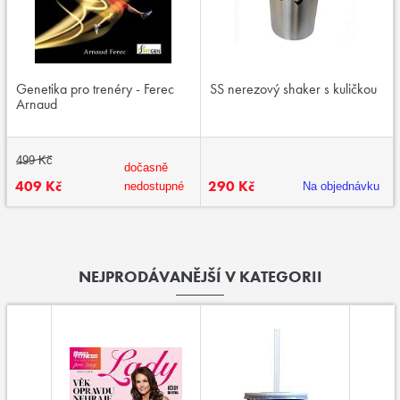
Genetika pro trenéry - Ferec
SS nerezový shaker s kuličkou
Arnaud
499 Kč
dočasně
409 Kč
290 Kč
nedostupné
Na objednávku
NEJPRODÁVANĚJŠÍ V KATEGORII