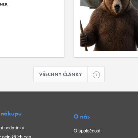
ÁNEK
VŠECHNY ČLÁNKY
 nákupu
O nás
ní podmínky
O společnosti
 nejnižších cen