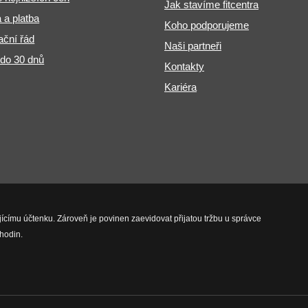
Jak stavíme fitcentra
 a platba
Koho podporujeme
ční řád
Naši partneři
 do 30 dnů
Kontakty
Kariéra
jícímu účtenku. Zároveň je povinen zaevidovat přijatou tržbu u správce
hodin.