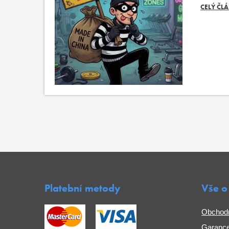
CELÝ ČL
Platební metody
Vše o
Obchod
Garance