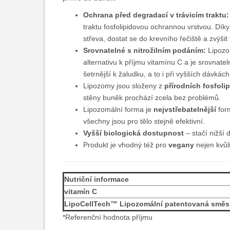
Ochrana před degradací v trávicím traktu:
traktu fosfolipidovou ochrannou vrstvou. Dík
střeva, dostat se do krevního řečiště a zvýši
Srovnatelné s nitrožilním podáním:
Lipozom
alternativu k příjmu vitamínu C a je srovnat
šetrnější k žaludku, a to i při vyšších dávkách
Lipozomy jsou složeny z
přírodních fosfoli
stěny buněk prochází zcela bez problémů.
Lipozomální forma je
nejvstřebatelnější
for
všechny jsou pro tělo stejně efektivní.
Vyšší biologická dostupnost
– stačí nižší 
Produkt je vhodný též pro
vegany
nejen kvůli
Nutriční informace
vitamín C
LipoCellTech™ Lipozomální patentovaná směs
*Referenční hodnota příjmu