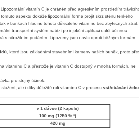
Lipozomální vitamín C je chráněn před agresivním prostředím trávicíh
y tomuto aspektu dokáže lipozomální forma projít skrz stěnu tenkého
t tak v buňkách hladinu tohoto důležitého vitamínu bez zbytečných ztrát.
ální transportní systém nabízí po injekční aplikaci další účinnou
elná s nitrožilním podáním. Lipozomy jsou navíc oproti běžným formám
.
pidů
, které jsou základními stavebními kameny našich buněk, proto pře
ma vitamínu C a přestože je vitamín C dostupný v mnoha formách, ne
dávka pro stejný účinek.
 složení, ale i díky důležité roli vitamínu C v procesu
vstřebávání žele
v 1 dávce (2 kapsle)
100 mg (1250 % *)
420 mg