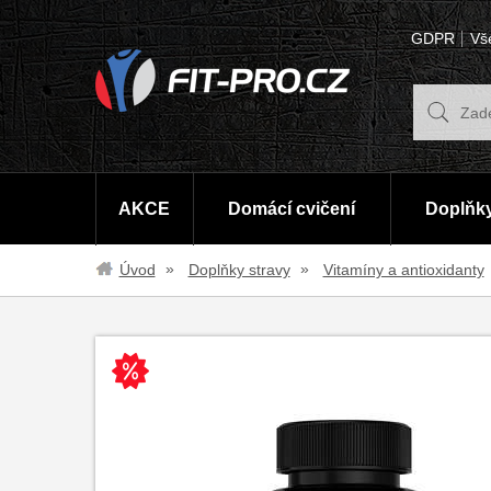
GDPR
Vš
AKCE
Domácí cvičení
Doplňky
Úvod
Doplňky stravy
Vitamíny a antioxidanty