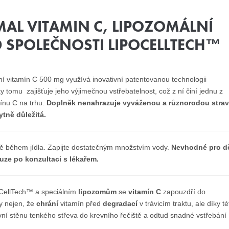
MAL VITAMIN C, LIPOZOMÁLNÍ
 SPOLEČNOSTI LIPOCELLTECH™
í vitamín C 500 mg využívá inovativní patentovanou technologii
 tomu zajišťuje jeho výjimečnou vstřebatelnost, což z ní činí jednu z
mínu C na trhu.
Doplněk nenahrazuje vyváženou a různorodou strav
tně důležitá.
ě během jídla.
Zapijte dostatečným množstvím vody.
Nevhodné pro dě
pouze po konzultaci s lékařem.
oCellTech™ a speciálním
lipozomům
se
vitamín C
zapouzdří do
Ty nejen, že
chrání
vitamín před
degradací
v trávicím traktu, ale díky té
řevní stěnu tenkého střeva do krevního řečiště a odtud snadné vstřebání