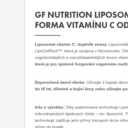
GF NUTRITION LIPOSO
FORMA VITAMÍNU C OD
Liposomal vitamin C: doplněk stravy.
Lipozomáln
LipoCellTech™, která je vyvíjena v Nizozemsku. Díky
nejpokročilejších a nejvstřebatelnějších forem vita
která je pro správné fungování organismu nezby
Doporučená denní dávka:
Užívejte 2 kapsle denn
do tří let, těhotné a kojící ženy nebo užívejte 
Info o výrobku:
Díky patentované technologii Lip
mikroskopických lipidových částic – tzv. lipozomů. 
technologii zajišťuje jeho přímý transport skrze st
přímo do buněk.