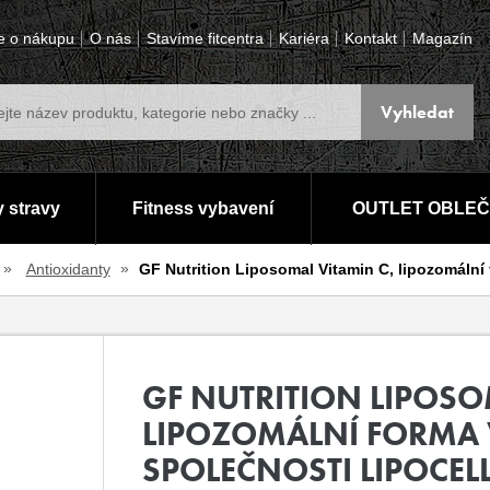
e o nákupu
O nás
Stavíme fitcentra
Kariéra
Kontakt
Magazín
 stravy
Fitness vybavení
OUTLET OBLEČ
Antioxidanty
GF Nutrition Liposomal Vitamin C, lipozomáln
GF NUTRITION LIPOSO
LIPOZOMÁLNÍ FORMA 
SPOLEČNOSTI LIPOCE