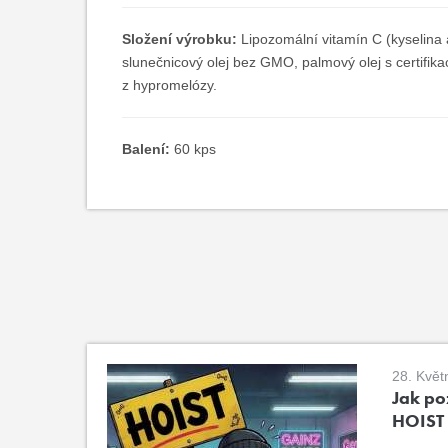
Složení výrobku:
Lipozomální vitamín C (kyselin
slunečnicový olej bez GMO, palmový olej s certifik
z hypromelózy.
Balení:
60 kps
28. Květ
Jak poz
HOIST