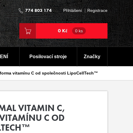
774 803 174
Přihlášení
Registrace
0 Kč
0 ks
ENÍ
Posilovací stroje
Značky
í forma vitamínu C od společnosti LipoCellTech™
MAL VITAMIN C,
VITAMÍNU C OD
LLTECH™