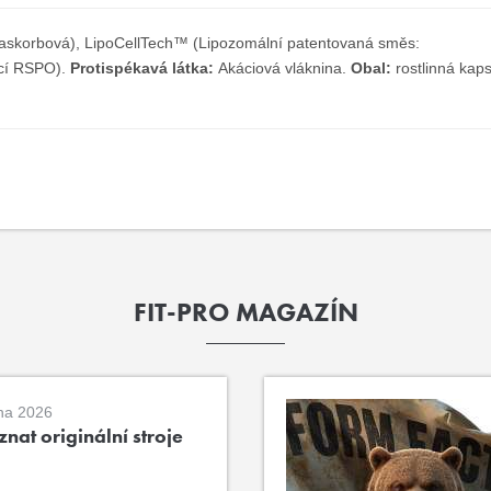
a askorbová), LipoCellTech™ (Lipozomální patentovaná směs:
ací RSPO).
Protispékavá látka:
Akáciová vláknina.
Obal:
rostlinná kaps
FIT-PRO MAGAZÍN
na 2026
nat originální stroje