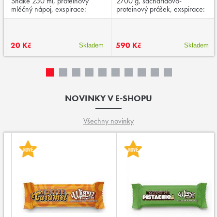
Shake 250 ml, proteinový
2700 g, sacharidovo-
mléčný nápoj, exspirace:
proteinový prášek, exspirace:
03/2026
04/2026
20 Kč
590 Kč
Skladem
Skladem
NOVINKY V E-SHOPU
Všechny novinky