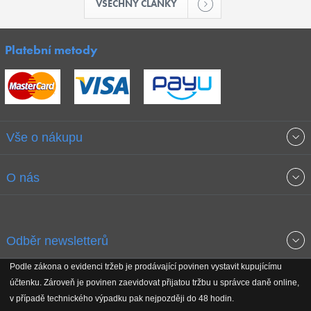
VŠECHNY ČLÁNKY
Platební metody
Vše o nákupu
Obchodní podmínky
O nás
Garance nejnižších cen
O společnosti
Odběr newsletterů
Doprava a platba
Jak stavíme fitcentra
Podle zákona o evidenci tržeb je prodávající povinen vystavit kupujícímu
Získejte přehled o novinkách, slevách, akčním zboží a upozornění
účtenku. Zároveň je povinen zaevidovat přijatou tržbu u správce daně online,
Reklamační řád
Koho podporujeme
na nové články v magazínu!
v případě technického výpadku pak nejpozději do 48 hodin.