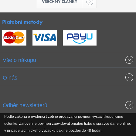
VŠECHNY ČLÁNKY
Platební metody
Vše o nákupu
Obchodní podmínky
O nás
Garance nejnižších cen
O společnosti
Odběr newsletterů
Doprava a platba
Jak stavíme fitcentra
Podle zákona o evidenci tržeb je prodávající povinen vystavit kupujícímu
Získejte přehled o novinkách, slevách, akčním zboží a upozornění
účtenku. Zároveň je povinen zaevidovat přijatou tržbu u správce daně online,
Reklamační řád
Koho podporujeme
na nové články v magazínu!
v případě technického výpadku pak nejpozději do 48 hodin.