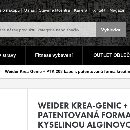
e o nákupu
O nás
Stavíme fitcentra
Kariéra
Kontakt
Magazín
 stravy
Fitness vybavení
OUTLET OBLEČ
Weider Krea-Genic + PTK 208 kapslí, patentovaná forma kreati
WEIDER KREA-GENIC + 
PATENTOVANÁ FORMA 
KYSELINOU ALGINOV