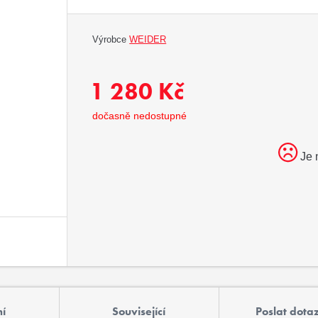
Výrobce
WEIDER
1 280 Kč
dočasně nedostupné
Je 
í
Související
Poslat dota