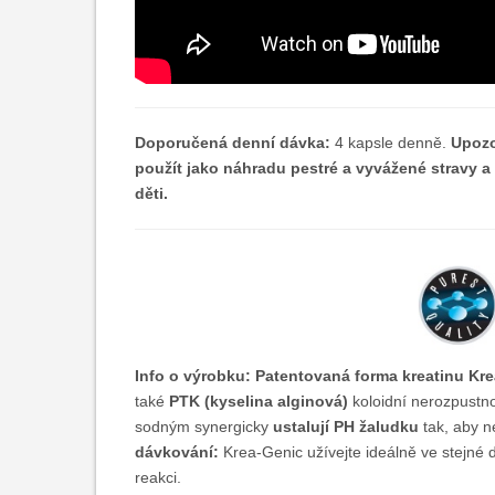
Doporučená denní dávka:
4 kapsle denně.
Upozo
použít jako náhradu pestré a vyvážené stravy 
děti.
Info o výrobku:
Patentovaná forma kreatinu Kr
také
PTK (kyselina alginová)
koloidní nerozpustnou
sodným synergicky
ustalují PH žaludku
tak, aby n
dávkování:
Krea-Genic užívejte ideálně ve stejné dá
reakci.