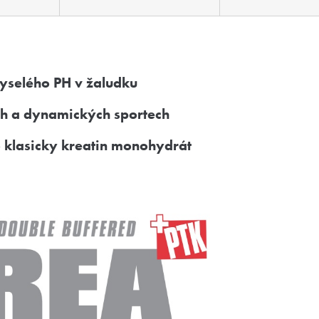
kyselého PH v žaludku
ch a dynamických sportech
 klasicky kreatin monohydrát