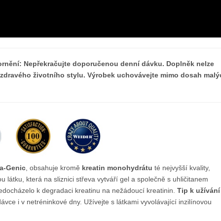
rnění: Nepřekračujte doporučenou denní dávku. Doplněk nelze
a zdravého životního stylu. Výrobek uchovávejte mimo dosah malý
ea-Genic
, obsahuje kromě
kreatin monohydrátu
té nejvyšší kvality,
 látku, která na sliznici střeva vytváří gel a společně s uhličitanem
edocházelo k degradaci kreatinu na nežádoucí kreatinin.
Tip k užívání
vce i v netréninkové dny. Užívejte s látkami vyvolávající inzilínovou