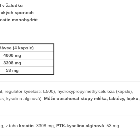
H v žaludku
mických sportech
reatin monohydrát
dávce (4 kapsle)
4000 mg
3308 mg
53 mg
 regulátor kyselosti: E500), hydroxypropylmethylcelulóza (kapsle),
s, kyselina alginová).
Může obsahovat stopy mléka, laktózy, lepku,
g, z toho
kreatin
: 3308 mg,
PTK-kyselina alginová
: 53 mg.