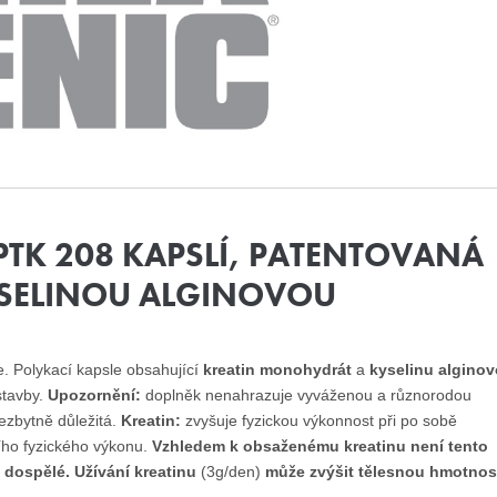
PTK 208 KAPSLÍ, PATENTOVANÁ
YSELINOU ALGINOVOU
e. Polykací kapsle obsahující
kreatin monohydrát
a
kyselinu algino
stavby.
Upozornění:
doplněk nenahrazuje vyváženou a různorodou
ezbytně důležitá.
Kreatin:
zvyšuje fyzickou výkonnost při po sobě
ího fyzického výkonu.
Vzhledem k obsaženému kreatinu není tento
 dospělé. Užívání kreatinu
(3g/den)
může zvýšit tělesnou hmotnos