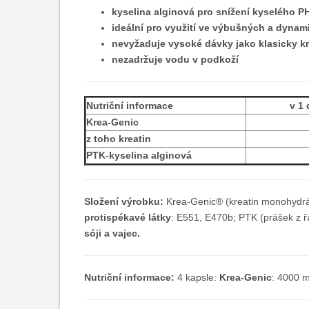
kyselina alginová pro snížení kyselého P
ideální pro využití ve výbušných a dyna
nevyžaduje vysoké dávky jako klasicky k
nezadržuje vodu v podkoží
Nutriční informace
v 1 
Krea-Genic
z toho kreatin
PTK-kyselina alginová
Složení výrobku:
Krea-Genic® (kreatin monohydrát,
protispékavé látky
: E551, E470b; PTK (prášek z řa
sóji a vajec.
Nutriční informace:
4 kapsle:
Krea-Genic
: 4000 m