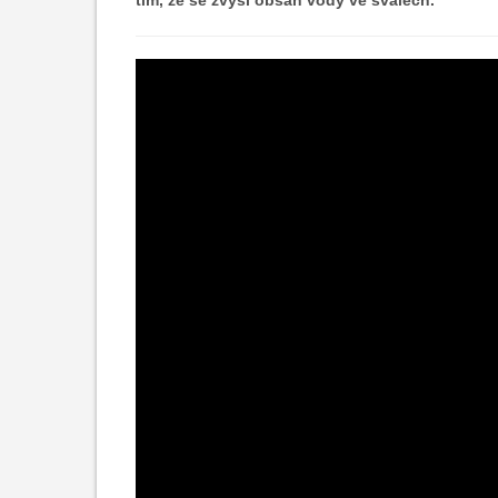
tím, že se zvýší obsah vody ve svalech
.