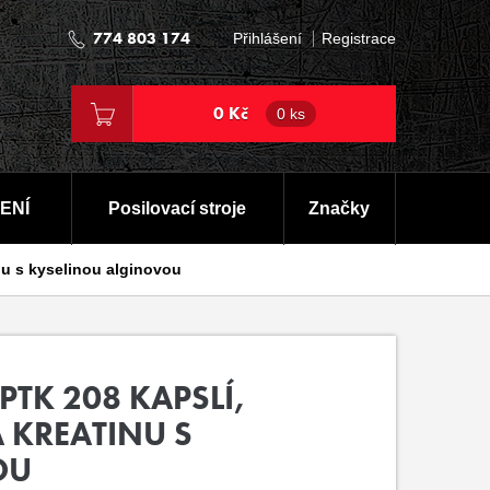
774 803 174
Přihlášení
Registrace
0 Kč
0 ks
ENÍ
Posilovací stroje
Značky
nu s kyselinou alginovou
PTK 208 KAPSLÍ,
KREATINU S
OU