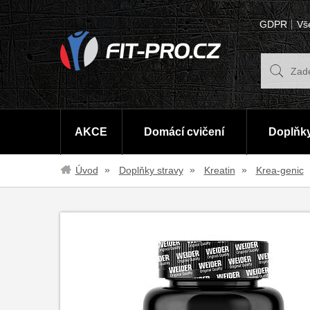
GDPR
Vš
AKCE
Domácí cvičení
Doplňky
Úvod
Doplňky stravy
Kreatin
Krea-genic