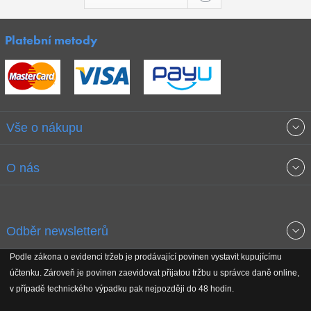
Platební metody
Vše o nákupu
Obchodní podmínky
O nás
Garance nejnižších cen
O společnosti
Odběr newsletterů
Doprava a platba
Jak stavíme fitcentra
Podle zákona o evidenci tržeb je prodávající povinen vystavit kupujícímu
Získejte přehled o novinkách, slevách, akčním zboží a upozornění
účtenku. Zároveň je povinen zaevidovat přijatou tržbu u správce daně online,
Reklamační řád
Koho podporujeme
na nové články v magazínu!
v případě technického výpadku pak nejpozději do 48 hodin.