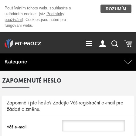
Používáním tohoto webu souhlasíte s
ROZUMÍM
ukládáním cookies (viz
Podmínky
používání
). Cookies jsou nutné pro
fungování webu.
GDPR
Vše o nákupu
Přihlášení
Registrace
Kategorie
O nás
Stavíme fitcentra
ZAPOMENUTÉ HESLO
AKCE
Domácí cvičení
Kariéra
Kontakt
Doplňky stravy
Fitness vybavení
Zapomněli jste heslo? Zadejte Váš registrační e-mail pro
žádost o změnu.
Magazín
OUTLET OBLEČENÍ
Posilovací stroje
Váš e-mail:
Značky