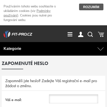
Používáním tohoto webu souhlasíte s
ROZUMÍM
ukládáním cookies (viz
Podmínky
používání
). Cookies jsou nutné pro
fungování webu.
GDPR
Vše o nákupu
Přihlášení
Registrace
Kategorie
O nás
Stavíme fitcentra
ZAPOMENUTÉ HESLO
AKCE
Domácí cvičení
Kariéra
Kontakt
Doplňky stravy
Fitness vybavení
Zapomněli jste heslo? Zadejte Váš registrační e-mail pro
žádost o změnu.
Magazín
OUTLET OBLEČENÍ
Posilovací stroje
Váš e-mail:
Značky