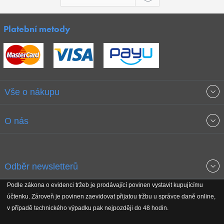
Platební metody
Vše o nákupu
Obchodní podmínky
O nás
Garance nejnižších cen
O společnosti
Odběr newsletterů
Doprava a platba
Jak stavíme fitcentra
Podle zákona o evidenci tržeb je prodávající povinen vystavit kupujícímu
Získejte přehled o novinkách, slevách, akčním zboží a upozornění
účtenku. Zároveň je povinen zaevidovat přijatou tržbu u správce daně online,
Reklamační řád
Koho podporujeme
na nové články v magazínu!
v případě technického výpadku pak nejpozději do 48 hodin.