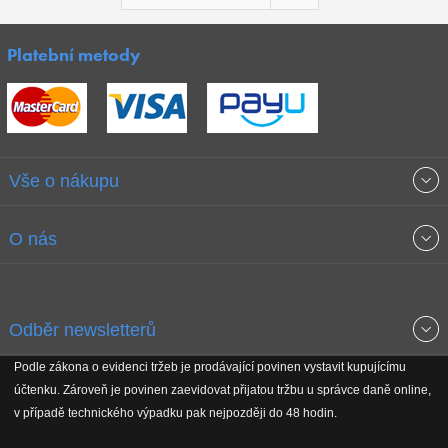
Platební metody
Vše o nákupu
Obchodní podmínky
O nás
Garance nejnižších cen
O společnosti
Odběr newsletterů
Doprava a platba
Jak stavíme fitcentra
Podle zákona o evidenci tržeb je prodávající povinen vystavit kupujícímu
Získejte přehled o novinkách, slevách, akčním zboží a upozornění
účtenku. Zároveň je povinen zaevidovat přijatou tržbu u správce daně online,
Reklamační řád
Koho podporujeme
na nové články v magazínu!
v případě technického výpadku pak nejpozději do 48 hodin.