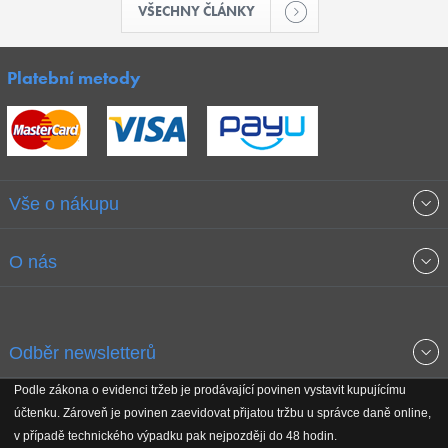
VŠECHNY ČLÁNKY
Platební metody
Vše o nákupu
Obchodní podmínky
O nás
Garance nejnižších cen
O společnosti
Odběr newsletterů
Doprava a platba
Jak stavíme fitcentra
Podle zákona o evidenci tržeb je prodávající povinen vystavit kupujícímu
Získejte přehled o novinkách, slevách, akčním zboží a upozornění
účtenku. Zároveň je povinen zaevidovat přijatou tržbu u správce daně online,
Reklamační řád
Koho podporujeme
na nové články v magazínu!
v případě technického výpadku pak nejpozději do 48 hodin.