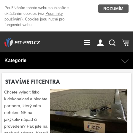
Používáním tohoto webu souhlasíte s
ROZUMÍM
ukládáním cookies (viz
Podmínky
používání
). Cookies jsou nutné pro
fungování webu.
GDPR
Vše o nákupu
Přihlášení
Registrace
Kategorie
O nás
Stavíme fitcentra
AKCE
Domácí cvičení
STAVÍME FITCENTRA
Kariéra
Kontakt
Chcete vyladit fitko
Doplňky stravy
Fitness vybavení
k dokonalosti a hledáte
partnera, který vám
Magazín
OUTLET OBLEČENÍ
Posilovací stroje
neřekne NE na
jakýkoliv nápad či
provedení? Pak jste na
Značky