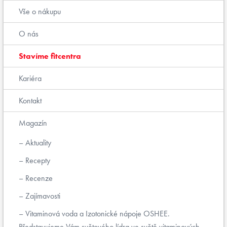
Vše o nákupu
O nás
Stavíme fitcentra
Kariéra
Kontakt
Magazín
Aktuality
Recepty
Recenze
Zajímavosti
Vitaminová voda a Izotonické nápoje OSHEE.
Představujeme Vám světového lídra ve světě vitaminových