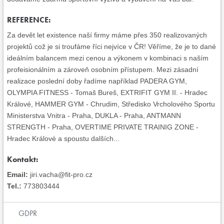
REFERENCE:
Za devět let existence naší firmy máme přes 350 realizovaných
projektů což je si troufáme říci nejvíce v ČR! Věříme, že je to dané
ideálním balancem mezi cenou a výkonem v kombinaci s naším
profeisionálním a zároveň osobním přístupem. Mezi zásadní
realizace poslední doby řadíme například PADERA GYM,
OLYMPIA FITNESS - Tomaš Bureš, EXTRIFIT GYM II. - Hradec
Králové, HAMMER GYM - Chrudim, Středisko Vrcholového Sportu
Ministerstva Vnitra - Praha, DUKLA - Praha, ANTMANN
STRENGTH - Praha, OVERTIME PRIVATE TRAINIG ZONE -
Hradec Králové a spoustu dalších...
Kontakt:
Email:
jiri.vacha@fit-pro.cz
Tel.:
773803444
GDPR