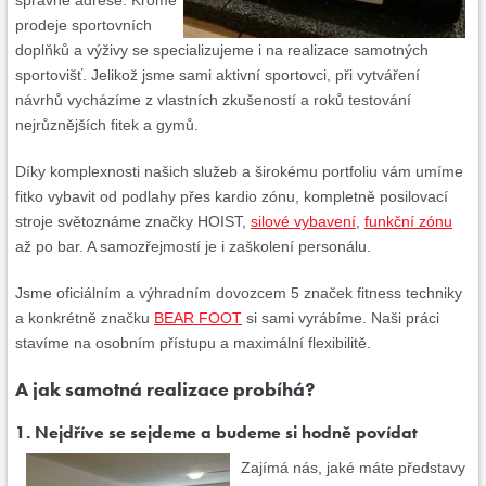
správné adrese. Kromě
prodeje sportovních
doplňků a výživy se specializujeme i na realizace samotných
sportovišť. Jelikož jsme sami aktivní sportovci, při vytváření
návrhů vycházíme z vlastních zkušeností a roků testování
nejrůznějších fitek a gymů.
Díky komplexnosti našich služeb a širokému portfoliu vám umíme
fitko vybavit od podlahy přes kardio zónu, kompletně posilovací
stroje světoznáme značky HOIST,
silové vybavení
,
funkční zónu
až po bar. A samozřejmostí je i zaškolení personálu.
Jsme oficiálním a výhradním dovozcem 5 značek fitness techniky
a konkrétně značku
BEAR FOOT
si sami vyrábíme. Naši práci
stavíme na osobním přístupu a maximální flexibilitě.
A jak samotná realizace probíhá?
1. Nejdříve se sejdeme a budeme si hodně povídat
Zajímá nás, jaké máte představy