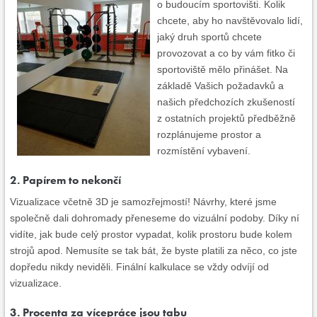
o budoucím sportovišti. Kolik
chcete, aby ho navštěvovalo lidí,
jaký druh sportů chcete
provozovat a co by vám fitko či
sportoviště mělo přinášet. Na
základě Vašich požadavků a
našich předchozích zkušeností
z ostatních projektů předběžně
rozplánujeme prostor a
rozmístění vybavení.
2. Papírem to nekončí
Vizualizace včetně 3D je samozřejmostí! Návrhy, které jsme
společně dali dohromady přeneseme do vizuální podoby. Díky ní
vidíte, jak bude celý prostor vypadat, kolik prostoru bude kolem
strojů apod. Nemusíte se tak bát, že byste platili za něco, co jste
dopředu nikdy neviděli. Finální kalkulace se vždy odvíjí od
vizualizace.
3. Procenta za vícepráce jsou tabu