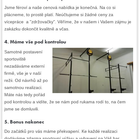
Jsme féroví a naše cenová nabídka je konečná. Na co si
plácneme, to prostě platí. Neúčtujeme si žádné ceny za
vícepráce a "zdržovačky". Věříme, že v našem i Vašem zájmu je
zakázku dokončit kvalitně a včas.
4. Máme vše pod kontrolou
Samotné postavení
sportoviště
nezadáváme externí
firmě, vše je v naší
režii. Od návrhů až po
samotnou realizaci.
Máte nás tedy pořád
pod kontrolou a vidíte, že se nám pod rukama rodí to, na čem
jsme se domluvili.
5. Bonus nakonec
Do začátků pro vás máme překvapení. Ke každé realizaci
dodáváme zdarma sportovní výživu a vybavení na Váš bar.