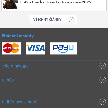
Fit-Pro Czech a Form Factory v roce 2025
VŠECHNY ČLÁNKY
Platební metody
Vše o nákupu
Obchodní podmínky
O nás
Garance nejnižších cen
O společnosti
Odběr newsletterů
Doprava a platba
Jak stavíme fitcentra