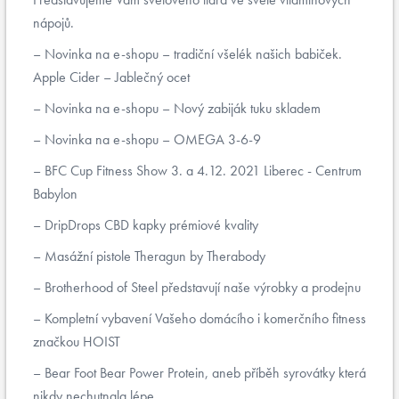
nápojů.
Novinka na e-shopu – tradiční všelék našich babiček.
Apple Cider – Jablečný ocet
Novinka na e-shopu – Nový zabiják tuku skladem
Novinka na e-shopu – OMEGA 3-6-9
BFC Cup Fitness Show 3. a 4.12. 2021 Liberec - Centrum
Babylon
DripDrops CBD kapky prémiové kvality
Masážní pistole Theragun by Therabody
Brotherhood of Steel představují naše výrobky a prodejnu
Kompletní vybavení Vašeho domácího i komerčního fitness
značkou HOIST
Bear Foot Bear Power Protein, aneb příběh syrovátky která
nikdy nechutnala lépe...