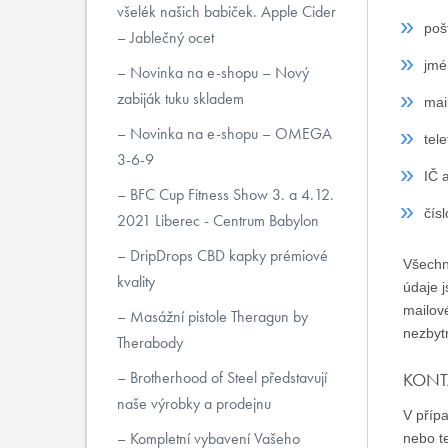
všelék našich babiček. Apple Cider
poš
– Jablečný ocet
jmé
Novinka na e-shopu – Nový
zabiják tuku skladem
mai
Novinka na e-shopu – OMEGA
tel
3-6-9
IČ 
BFC Cup Fitness Show 3. a 4.12.
čís
2021 Liberec - Centrum Babylon
DripDrops CBD kapky prémiové
Všechn
kvality
údaje j
mailov
Masážní pistole Theragun by
nezbyt
Therabody
Brotherhood of Steel představují
KONT
naše výrobky a prodejnu
V přípa
Kompletní vybavení Vašeho
nebo te