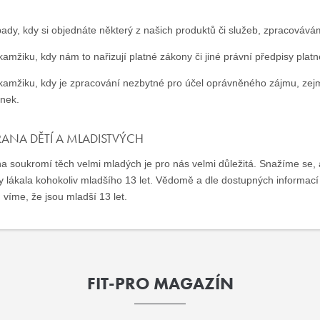
pady, kdy si objednáte některý z našich produktů či služeb, zpracováv
kamžiku, kdy nám to nařizují platné zákony či jiné právní předpisy plat
kamžiku, kdy je zpracování nezbytné pro účel oprávněného zájmu, zej
ánek.
ANA DĚTÍ A MLADISTVÝCH
a soukromí těch velmi mladých je pro nás velmi důležitá. Snažíme se,
by lákala kohokoliv mladšího 13 let. Vědomě a dle dostupných informac
 víme, že jsou mladší 13 let.
FIT-PRO MAGAZÍN