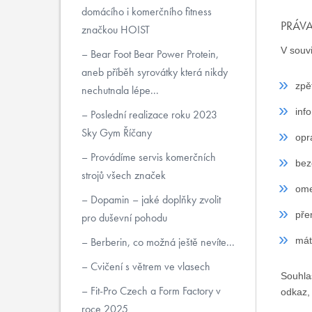
domácího i komerčního fitness
PRÁV
značkou HOIST
V souv
Bear Foot Bear Power Protein,
aneb příběh syrovátky která nikdy
zpě
nechutnala lépe...
inf
Poslední realizace roku 2023
Sky Gym Říčany
opr
Provádíme servis komerčních
bez
strojů všech značek
ome
Dopamin – jaké doplňky zvolit
pře
pro duševní pohodu
Berberin, co možná ještě nevíte...
mát
Cvičení s větrem ve vlasech
Souhla
Fit-Pro Czech a Form Factory v
odkaz,
roce 2025