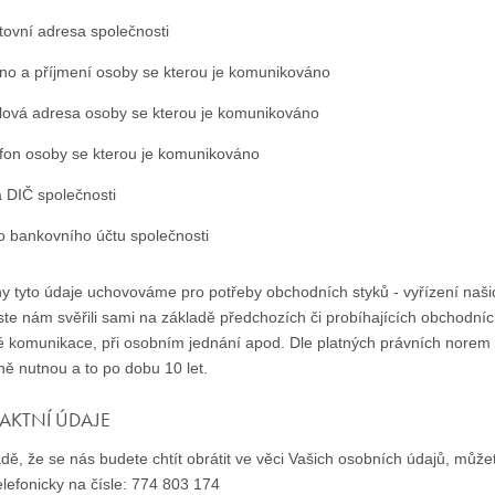
tovní adresa společnosti
no a příjmení osoby se kterou je komunikováno
lová adresa osoby se kterou je komunikováno
efon osoby se kterou je komunikováno
a DIČ společnosti
lo bankovního účtu společnosti
y tyto údaje uchovováme pro potřeby obchodních styků - vyřízení naši
ste nám svěřili sami na základě předchozích či probíhajících obchodníc
é komunikace, při osobním jednání apod. Dle platných právních nore
ně nutnou a to po dobu 10 let.
AKTNÍ ÚDAJE
dě, že se nás budete chtít obrátit ve věci Vašich osobních údajů, může
lefonicky na čísle: 774 803 174