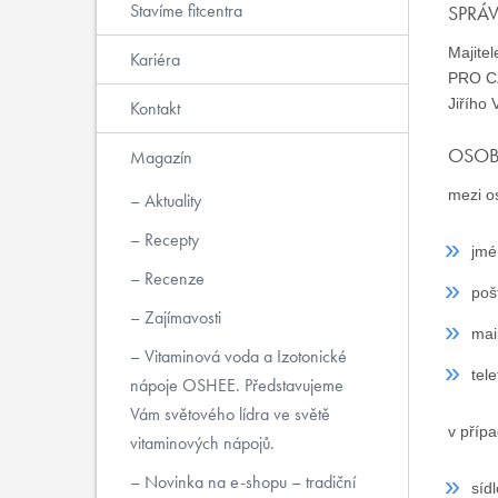
Stavíme fitcentra
SPRÁ
Majite
Kariéra
PRO CZ
Jiřího 
Kontakt
OSOB
Magazín
mezi o
Aktuality
Recepty
jmé
Recenze
poš
Zajímavosti
mai
Vitaminová voda a Izotonické
tel
nápoje OSHEE. Představujeme
Vám světového lídra ve světě
v přípa
vitaminových nápojů.
Novinka na e-shopu – tradiční
síd