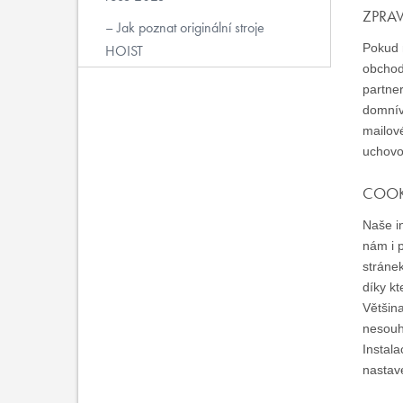
ZPRAV
Jak poznat originální stroje
Pokud n
HOIST
obchod
partne
domnív
mailov
uchovo
COOK
Naše in
nám i p
stránek
díky k
Většin
nesouh
Instal
nastav