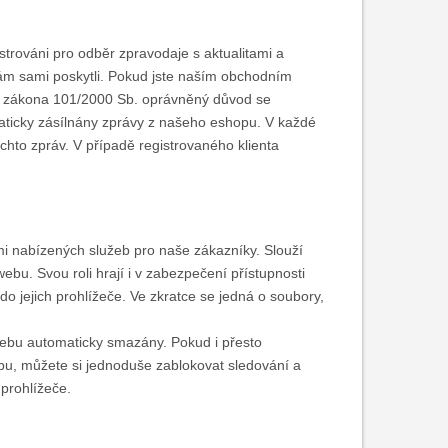
trováni pro odběr zpravodaje s aktualitami a
ám sami poskytli. Pokud jste naším obchodním
ly zákona 101/2000 Sb. oprávněný důvod se
ticky zásílnány zprávy z našeho eshopu. V každé
hto zpráv. V případě registrovaného klienta
ámi nabízených služeb pro naše zákazníky. Slouží
webu. Svou roli hrají i v zabezpečení přístupnosti
o jejich prohlížeče. Ve zkratce se jedná o soubory,
webu automaticky smazány. Pokud i přesto
u, můžete si jednoduše zablokovat sledování a
 prohlížeče.