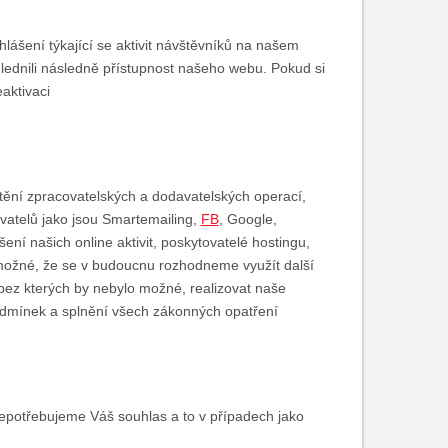
ášení týkající se aktivit návštěvníků na našem
lednili následně přístupnost našeho webu. Pokud si
aktivaci
štění zpracovatelských a dodavatelských operací,
ovatelů jako jsou Smartemailing,
FB
, Google,
í našich online aktivit, poskytovatelé hostingu,
 možné, že se v budoucnu rozhodneme využít další
, bez kterých by nebylo možné, realizovat naše
odmínek a splnění všech zákonných opatření
nepotřebujeme Váš souhlas a to v případech jako