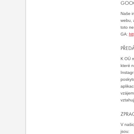
GOOG
Naše in
webu, a
toto ne
GA:
ht
PŘED
K OÚ ma
které n
Instagr
poskyt
aplikac
vzájem
vztahu
ZPRA
V našic
jsou: