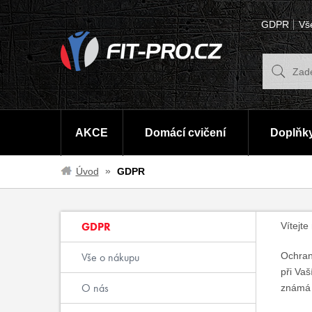
GDPR
Vš
AKCE
Domácí cvičení
Doplňky
Úvod
GDPR
GDPR
Vítejte
Vše o nákupu
Ochrana
při Va
O nás
známá 