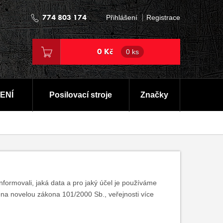
774 803 174
Přihlášení
Registrace
0 Kč
0 ks
ENÍ
Posilovací stroje
Značky
nformovali, jaká data a pro jaký účel je používáme
na novelou zákona 101/2000 Sb., veřejnosti více