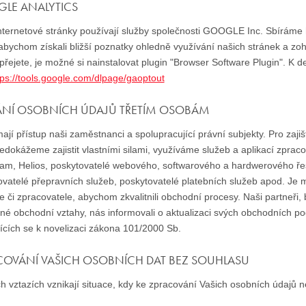
LE ANALYTICS
ternetové stránky používají služby společnosti GOOGLE Inc. Sbíráme hl
bychom získali bližší poznatky ohledně využívání našich stránek a zoh
přejete, je možné si nainstalovat plugin "Browser Software Plugin". K de
tps://tools.google.com/dlpage/gaoptout
ÁNÍ OSOBNÍCH ÚDAJŮ TŘETÍM OSOBÁM
jí přístup naši zaměstnanci a spolupracující právní subjekty. Pro zaji
edokážeme zajistit vlastními silami, využíváme služeb a aplikací zprac
am, Helios, poskytovatelé webového, softwarového a hardwerového řešen
ovatelé přepravních služeb, poskytovatelé platebních služeb apod. Je
e či zpracovatele, abychom zkvalitnili obchodní procesy. Naši partneři
né obchodní vztahy, nás informovali o aktualizaci svých obchodních p
jících se k novelizaci zákona 101/2000 Sb.
COVÁNÍ VAŠICH OSOBNÍCH DAT BEZ SOUHLASU
h vztazích vznikají situace, kdy ke zpracování Vašich osobních údajů 