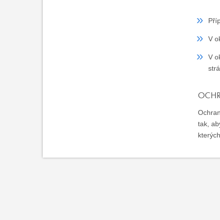
Pří
V o
V o
str
OCHR
Ochran
tak, a
kterých