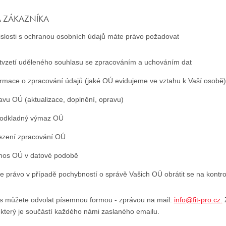
A ZÁKAZNÍKA
islosti s ochranou osobních údajů máte právo požadovat
tvzetí uděleného souhlasu se zpracováním a uchováním dat
ormace o zpracování údajů (jaké OÚ evidujeme ve vztahu k Vaší osobě)
avu OÚ (aktualizace, doplnění, opravu)
odkladný výmaz OÚ
zení zpracování OÚ
nos OÚ v datové podobě
e právo v případě pochybností o správě Vašich OÚ obrátit se na kontr
s můžete odvolat písemnou formou - zprávou na mail:
info@fit-pro.cz.
Z
 který je součástí každého námi zaslaného emailu.