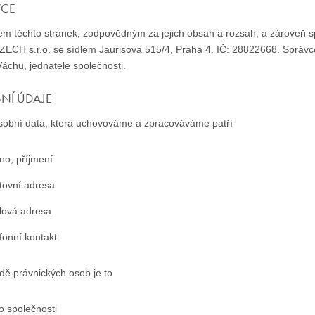
VCE
lem těchto stránek, zodpovědným za jejich obsah a rozsah, a zároveň s
ECH s.r.o. se sídlem Jaurisova 515/4, Praha 4. IČ: 28822668. Správ
Váchu, jednatele společnosti.
NÍ ÚDAJE
sobní data, která uchovováme a zpracováváme patří
no, příjmení
tovní adresa
lová adresa
efonní kontakt
dě právnických osob je to
lo společnosti