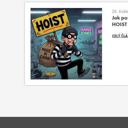
28. Květ
Jak poz
HOIST
CELÝ ČL