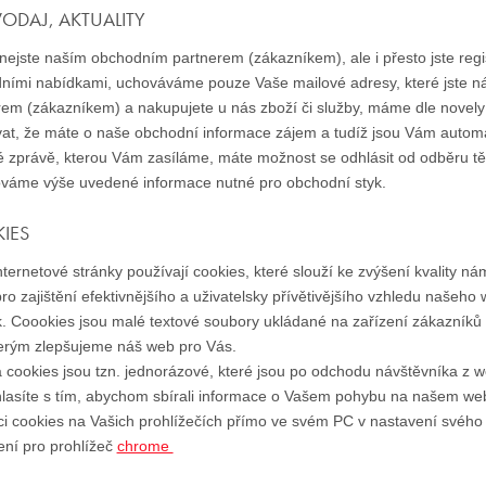
ODAJ, AKTUALITY
ejste naším obchodním partnerem (zákazníkem), ale i přesto jste regis
ními nabídkami, uchováváme pouze Vaše mailové adresy, které jste n
rem (zákazníkem) a nakupujete u nás zboží či služby, máme dle nove
at, že máte o naše obchodní informace zájem a tudíž jsou Vám automa
é zprávě, kterou Vám zasíláme, máte možnost se odhlásit od odběru těc
váme výše uvedené informace nutné pro obchodní styk.
IES
ternetové stránky používají cookies, které slouží ke zvýšení kvality n
ro zajištění efektivnějšího a uživatelsky přívětivějšího vzhledu našeho 
. Coookies jsou malé textové soubory ukládané na zařízení zákazníků d
terým zlepšujeme náš web pro Vás.
a cookies jsou tzn. jednorázové, které jsou po odchodu návštěvníka z 
lasíte s tím, abychom sbírali informace o Vašem pohybu na našem web
aci cookies na Vašich prohlížečích přímo ve svém PC v nastavení svého
ení pro prohlížeč
chrome