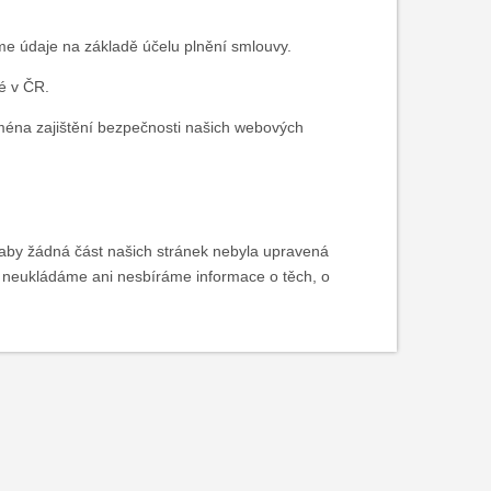
áme údaje na základě účelu plnění smlouvy.
né v ČR.
ména zajištění bezpečnosti našich webových
 aby žádná část našich stránek nebyla upravená
í neukládáme ani nesbíráme informace o těch, o