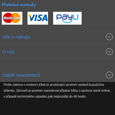
Platební metody
Vše o nákupu
Obchodní podmínky
O nás
Garance nejnižších cen
O společnosti
Odběr newsletterů
Doprava a platba
Jak stavíme fitcentra
Podle zákona o evidenci tržeb je prodávající povinen vystavit kupujícímu
Získejte přehled o novinkách, slevách, akčním zboží a upozornění
účtenku. Zároveň je povinen zaevidovat přijatou tržbu u správce daně online,
Reklamační řád
Koho podporujeme
na nové články v magazínu!
v případě technického výpadku pak nejpozději do 48 hodin.
Vrácení do 30 dnů
Naši partneři