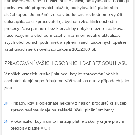
hardwerového řešení našich online aktivit, poskytovatelé hostingu,
poskytovatelé přepravních služeb, poskytovatelé platebních
služeb apod. Je možné, že se v budoucnu rozhodneme využít
další aplikace či zpracovatele, abychom zkvalitnili obchodní
procesy. Naši partneři, bez kterých by nebylo možné, realizovat
naše vzájemné obchodní vztahy, nás informovali o aktualizaci
svých obchodních podmínek a splnění všech zákonných opatření
vztahujících se k novelizaci zákona 101/2000 Sb.
ZPRACOVÁNÍ VAŠICH OSOBNÍCH DAT BEZ SOUHLASU
V našich vztazích vznikají situace, kdy ke zpracování Vašich
osobních údajů nepotřebujeme Váš souhlas a to v případech jako
jsou:
Případy, kdy si objednáte některý z našich produktů či služeb,
zpracováváme údaje na základě účelu plnění smlouvy.
V okamžiku, kdy nám to nařizují platné zákony či jiné právní
předpisy platné v ČR.