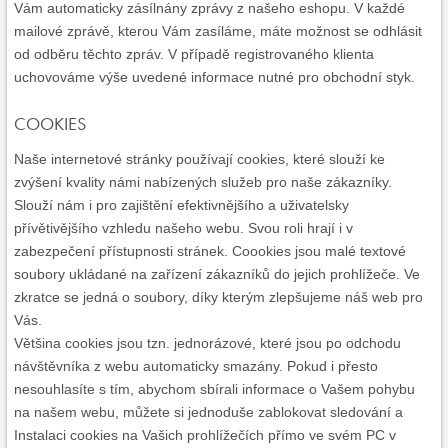
Vám automaticky zásílnány zprávy z našeho eshopu. V každé
mailové zprávě, kterou Vám zasíláme, máte možnost se odhlásit
od odběru těchto zpráv. V případě registrovaného klienta
uchovováme výše uvedené informace nutné pro obchodní styk.
COOKIES
Naše internetové stránky používají cookies, které slouží ke
zvýšení kvality námi nabízených služeb pro naše zákazníky.
Slouží nám i pro zajištění efektivnějšího a uživatelsky
přívětivějšího vzhledu našeho webu. Svou roli hrají i v
zabezpečení přístupnosti stránek. Coookies jsou malé textové
soubory ukládané na zařízení zákazníků do jejich prohlížeče. Ve
zkratce se jedná o soubory, díky kterým zlepšujeme náš web pro
Vás.
Většina cookies jsou tzn. jednorázové, které jsou po odchodu
návštěvníka z webu automaticky smazány. Pokud i přesto
nesouhlasíte s tím, abychom sbírali informace o Vašem pohybu
na našem webu, můžete si jednoduše zablokovat sledování a
Instalaci cookies na Vašich prohlížečích přímo ve svém PC v