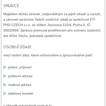
SPRÁVCE
Majitelem těchto stránek, zodpovědným za jejich obsah a rozsah,
a zároveň správcem Vašich osobních údajů je společnost FIT-
PRO CZECH s.r.o. se sídlem Jaurisova 515/4, Praha 4. IČ:
28822668. Správce jmenoval pověřencem pro ochranu osobních
dat Jiřího Váchu, jednatele společnosti.
OSOBNÍ ÚDAJE
mezi osobní data, která uchovováme a zpracováváme patří
jméno, příjmení
poštovní adresa
mailová adresa
telefonní kontakt
v případě právnických osob je to