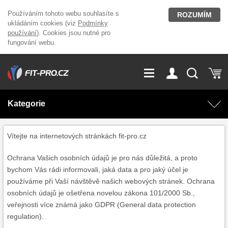
Používáním tohoto webu souhlasíte s
ROZUMÍM
ukládáním cookies (viz
Podmínky
používání
). Cookies jsou nutné pro
fungování webu.
GDPR
Vše o nákupu
Přihlášení
Registrace
Kategorie
O nás
Stavíme fitcentra
AKCE
Domácí cvičení
Vítejte na internetových stránkách fit-pro.cz
Kariéra
Kontakt
Ochrana Vašich osobních údajů je pro nás důležitá, a proto
Doplňky stravy
Fitness vybavení
bychom Vás rádi informovali, jaká data a pro jaký účel je
používáme při Vaší návštěvě našich webových stránek. Ochrana
Magazín
OUTLET OBLEČENÍ
Posilovací stroje
osobních údajů je ošetřena novelou zákona 101/2000 Sb.,
veřejnosti více známá jako GDPR (General data protection
regulation).
Značky