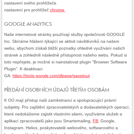
nastavení svého prohlížeče.
nastavení pro prohlížeč
chrome
GOOGLE ANALYTICS
Naše internetové stránky používají služby společnosti GOOGLE
Inc. Sbíráme hlášení týkající se aktivit návštěvníků na našem
webu, abychom získali bližší poznatky ohledně využívání našich
stránek a zohlednili následně přístupnost našeho webu. Pokud si
toto nepřejete, je možné si nainstalovat plugin "Browser Software
Plugin". K deaktivaci
GA:
https://tools.google.com/dlpage/gaoptout
PŘEDÁNÍ OSOBNÍCH ÚDAJŮ TŘETÍM OSOBÁM
K OÚ mají přístup naši zaměstnanci a spolupracující právní
subjekty. Pro zajištění zpracovatelských a dodavatelských operací,
které nedokážeme zajistit vlastními silami, využíváme služeb a
aplikací zpracovatelů jako jsou Smartemailing,
FB
, Google,
Instagram, Helios, poskytovatelé webového, softwarového a