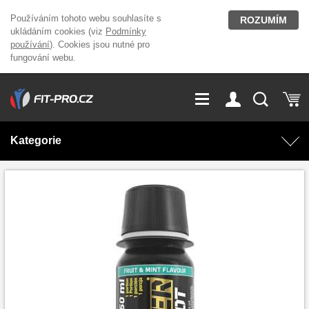
Používáním tohoto webu souhlasíte s
ROZUMÍM
ukládáním cookies (viz
Podmínky
používání
). Cookies jsou nutné pro
fungování webu.
GDPR
Vše o nákupu
Přihlášení
Registrace
Kategorie
O nás
Stavíme fitcentra
AKCE
Domácí cvičení
Kariéra
Kontakt
Doplňky stravy
Fitness vybavení
Magazín
OUTLET OBLEČENÍ
Posilovací stroje
Značky