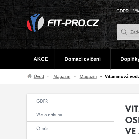
GDPR
Vš
AKCE
Domácí cvičení
Doplňky
Úvod
Magazín
Magazín
Vitaminová voda
GDPR
VI
Vše o nákupu
OS
O nás
VE