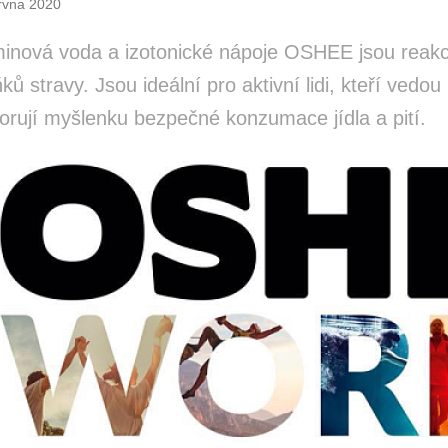
rvna 2020
minová voda a izotonické nápoje OSHEE jsou reakcí 
ků stravy. Jsou ideální pro aktivní lidi, kteří vedou
orují myšlenku bezpečné konzumace jídla a pití.