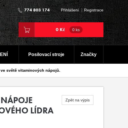
774 803 174
Přihlášení
Registrace
0 Kč
0 ks
ENÍ
Posilovací stroje
Značky
 ve světě vitaminových nápojů.
 NÁPOJE
Zpět na výpis
OVÉHO LÍDRA