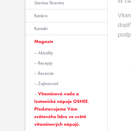
03. Če
Stavíme fitcentra
Vita
Kariéra
doplň
Kontakt
podp
Magazín
Aktuality
Recepty
Recenze
Zajímavosti
Vitaminová voda a
Izotonické nápoje OSHEE.
Představujeme Vám
světového lídra ve světě
vitaminových nápojů.