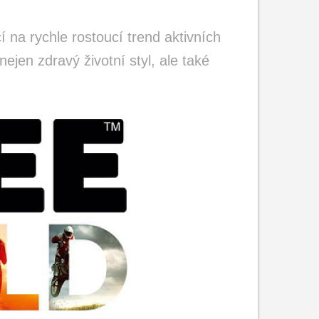
na rychle rostoucí trend aktivních
 nejen zdravý životní styl, ale také