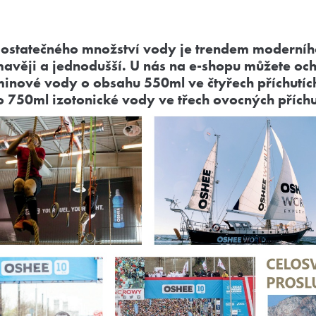
 dostatečného množství vody je trendem moderníh
mavěji a jednodušší. U nás na e-shopu můžete och
minové vody o obsahu 550ml ve čtyřech příchutích
 750ml izotonické vody ve třech ovocných příchu