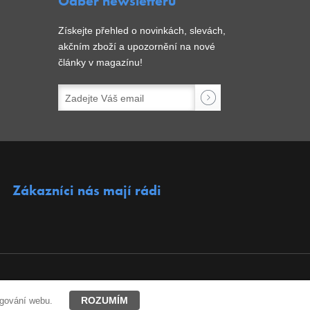
Odběr newsletterů
Získejte přehled o novinkách, slevách,
akčním zboží a upozornění na nové
články v magazínu!
Zákazníci nás mají rádi
ROZUMÍM
ngování webu.