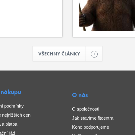
VŠECHNY ČLÁNKY
 nákupu
O nás
ní podmínky
O společnosti
 nejnižších cen
Jak stavíme fitcentra
 a platba
Koho podporujeme
ční řád