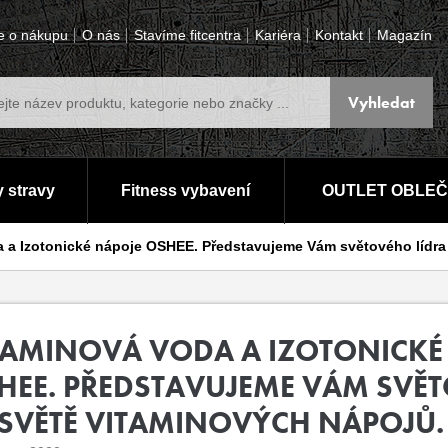
e o nákupu
O nás
Stavíme fitcentra
Kariéra
Kontakt
Magazín
 stravy
Fitness vybavení
OUTLET OBLEČ
 a Izotonické nápoje OSHEE. Představujeme Vám světového lídra
TAMINOVÁ VODA A IZOTONICKÉ
HEE. PŘEDSTAVUJEME VÁM SVĚT
 SVĚTĚ VITAMINOVÝCH NÁPOJŮ.