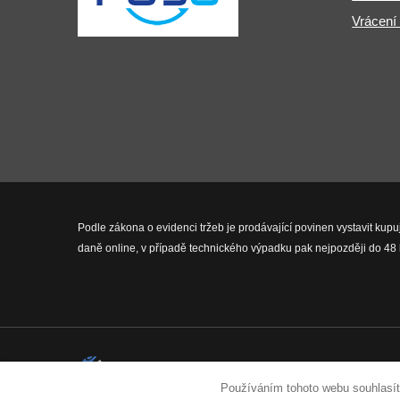
Vrácení
Podle zákona o evidenci tržeb je prodávající povinen vystavit kupu
daně online, v případě technického výpadku pak nejpozději do 48 
2026 © Fit-Pro.cz - Všechna práva 
Používáním tohoto webu souhlasít