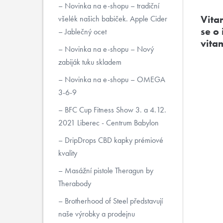
Novinka na e-shopu – tradiční
Vita
všelék našich babiček. Apple Cider
se o
– Jablečný ocet
vita
Novinka na e-shopu – Nový
zabiják tuku skladem
Novinka na e-shopu – OMEGA
3-6-9
BFC Cup Fitness Show 3. a 4.12.
2021 Liberec - Centrum Babylon
DripDrops CBD kapky prémiové
kvality
Masážní pistole Theragun by
Therabody
Brotherhood of Steel představují
naše výrobky a prodejnu