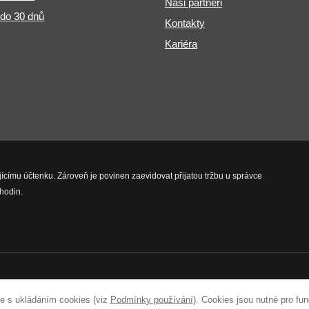
Naši partneři
 do 30 dnů
Kontakty
Kariéra
jícímu účtenku. Zároveň je povinen zaevidovat přijatou tržbu u správce
hodin.
vyhrazena.
e s ukládáním cookies (viz
Podmínky používání
). Cookies jsou nutné pro fu