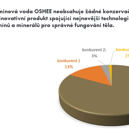
minová voda OSHEE neobsahuje žádné konzervačn
 inovativní produkt spojující nejnovější technolo
mínů a minerálů pro správné fungování těla.