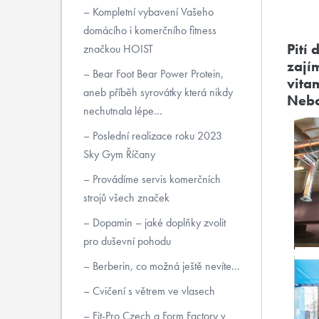
Kompletní vybavení Vašeho
domácího i komerčního fitness
Pití
značkou HOIST
zají
Bear Foot Bear Power Protein,
vita
aneb příběh syrovátky která nikdy
Nebo
nechutnala lépe...
Poslední realizace roku 2023
Sky Gym Říčany
Provádíme servis komerčních
strojů všech značek
Dopamin – jaké doplňky zvolit
pro duševní pohodu
Berberin, co možná ještě nevíte...
Cvičení s větrem ve vlasech
Fit-Pro Czech a Form Factory v