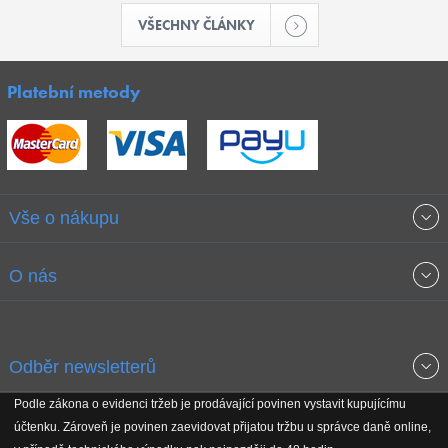
VŠECHNY ČLÁNKY
Platební metody
Vše o nákupu
Obchodní podmínky
O nás
Garance nejnižších cen
O společnosti
Odběr newsletterů
Doprava a platba
Jak stavíme fitcentra
Podle zákona o evidenci tržeb je prodávající povinen vystavit kupujícímu
Získejte přehled o novinkách, slevách, akčním zboží a upozornění
účtenku. Zároveň je povinen zaevidovat přijatou tržbu u správce daně online,
Reklamační řád
Koho podporujeme
na nové články v magazínu!