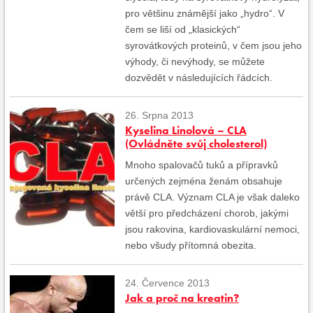
pro většinu známější jako „hydro“. V
čem se liší od „klasických“
syrovátkových proteinů, v čem jsou jeho
výhody, či nevýhody, se můžete
dozvědět v následujících řádcích.
26. Srpna 2013
Kyselina Linolová – CLA
(Ovládněte svůj cholesterol)
Mnoho spalovačů tuků a přípravků
určených zejména ženám obsahuje
právě CLA. Význam CLA je však daleko
větší pro předcházení chorob, jakými
jsou rakovina, kardiovaskulární nemoci,
nebo všudy přítomná obezita.
24. Července 2013
Jak a proč na kreatin?