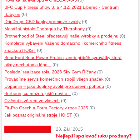
Novinka na e-shopu – OMEGA 3-6-9
(0)
BFC Cup Fitness Show 3. a 4.12. 2021 Liberec - Centrum
Babylon
(0)
DripDrops CBD kapky prémiové kvality
(0)
Masážní pistole Theragun by Therabody
(0)
Brotherhood of Steel představují naše výrobky a prodejnu
(0)
Kompletní vybavení Vašeho domácího i komerčního fitness
značkou HOIST
(0)
Bear Foot Bear Power Protein, aneb příběh syrovátky která
nikdy nechutnala lépe...
(0)
Poslední realizace roku 2023 Sky Gym Říčany
(0)
Provádíme servis komerčních strojů všech značek
(0)
Dopamin – jaké doplňky zvolit pro duševní pohodu
(0)
Berberin, co možná ještě nevíte...
(0)
Cvičení s větrem ve vlasech
(0)
Fit-Pro Czech a Form Factory v roce 2025
(0)
Jak poznat originální stroje HOIST
(0)
23. Září 2015
Nejlepší spalovač tuku pro ženy?