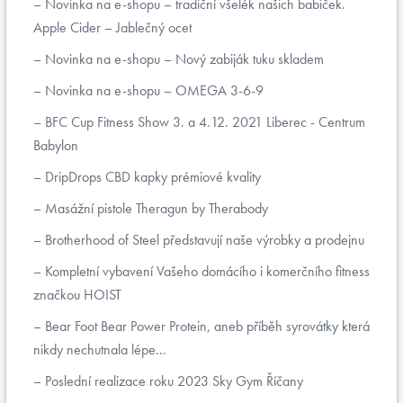
Novinka na e-shopu – tradiční všelék našich babiček.
Apple Cider – Jablečný ocet
Novinka na e-shopu – Nový zabiják tuku skladem
Novinka na e-shopu – OMEGA 3-6-9
BFC Cup Fitness Show 3. a 4.12. 2021 Liberec - Centrum
Babylon
DripDrops CBD kapky prémiové kvality
Masážní pistole Theragun by Therabody
Brotherhood of Steel představují naše výrobky a prodejnu
Kompletní vybavení Vašeho domácího i komerčního fitness
značkou HOIST
Bear Foot Bear Power Protein, aneb příběh syrovátky která
nikdy nechutnala lépe...
Poslední realizace roku 2023 Sky Gym Říčany