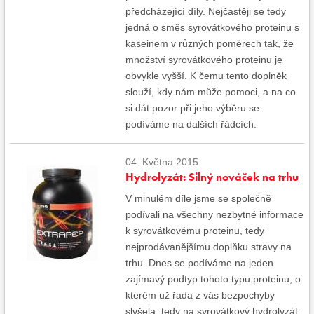
předcházející díly. Nejčastěji se tedy
jedná o směs syrovátkového proteinu s
kaseinem v různých poměrech tak, že
množství syrovátkového proteinu je
obvykle vyšší. K čemu tento doplněk
slouží, kdy nám může pomoci, a na co
si dát pozor při jeho výběru se
podíváme na dalších řádcích.
04. Května 2015
Hydrolyzát: Silný nováček na trhu
V minulém díle jsme se společně
podívali na všechny nezbytné informace
k syrovátkovému proteinu, tedy
nejprodávanějšímu doplňku stravy na
trhu. Dnes se podíváme na jeden
zajímavý podtyp tohoto typu proteinu, o
kterém už řada z vás bezpochyby
slyšela, tedy na syrovátkový hydrolyzát,