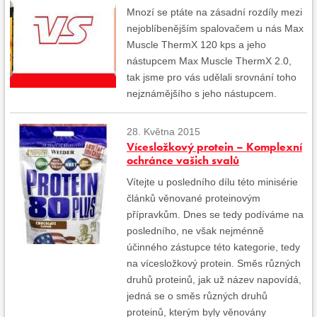
Mnozí se ptáte na zásadní rozdíly mezi
nejoblíbenějším spalovačem u nás Max
Muscle ThermX 120 kps a jeho
nástupcem Max Muscle ThermX 2.0,
tak jsme pro vás udělali srovnání toho
nejznámějšího s jeho nástupcem.
28. Května 2015
Vícesložkový protein – Komplexní
ochránce vašich svalů
Vítejte u posledního dílu této minisérie
článků věnované proteinovým
přípravkům. Dnes se tedy podíváme na
posledního, ne však nejménně
účinného zástupce této kategorie, tedy
na vícesložkový protein. Směs různých
druhů proteinů, jak už název napovídá,
jedná se o směs různých druhů
proteinů, kterým byly věnovány