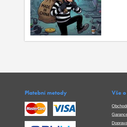
Platební metody
Vše o
Obchod
Garance
Doprava