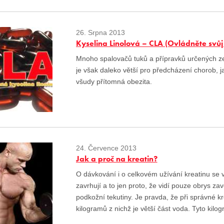
26. Srpna 2013
Kyselina Linolová – CLA (Ovládněte svůj 
Mnoho spalovačů tuků a přípravků určených
je však daleko větší pro předcházení chorob, j
všudy přítomná obezita.
24. Července 2013
Jak a proč na kreatin?
O dávkování i o celkovém užívání kreatinu se v
zavrhují a to jen proto, že vidí pouze obrys z
podkožní tekutiny. Je pravda, že při správné 
kilogramů z nichž je větší část voda. Tyto kil