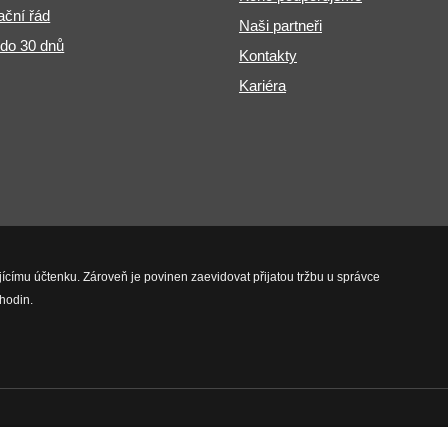
ční řád
Naši partneři
 do 30 dnů
Kontakty
Kariéra
jícímu účtenku. Zároveň je povinen zaevidovat přijatou tržbu u správce
hodin.
vyhrazena.