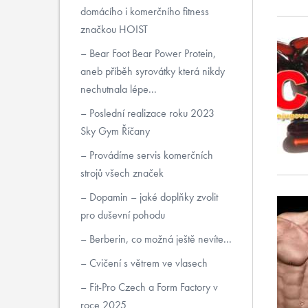
domácího i komerčního fitness
značkou HOIST
Bear Foot Bear Power Protein,
aneb příběh syrovátky která nikdy
nechutnala lépe...
Poslední realizace roku 2023
Sky Gym Říčany
Provádíme servis komerčních
strojů všech značek
Dopamin – jaké doplňky zvolit
pro duševní pohodu
Berberin, co možná ještě nevíte...
Cvičení s větrem ve vlasech
Fit-Pro Czech a Form Factory v
roce 2025