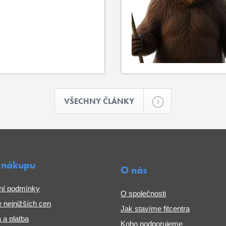
VŠECHNY ČLÁNKY
 nákupu
O nás
ní podmínky
O společnosti
 nejnižších cen
Jak stavíme fitcentra
 a platba
Koho podporujeme