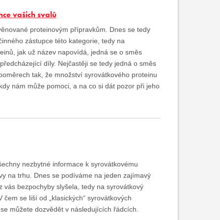
nce vašich svalů
ků věnované proteinovým přípravkům. Dnes se tedy
nného zástupce této kategorie, tedy na
einů, jak už název napovídá, jedná se o směs
ředcházející díly. Nejčastěji se tedy jedná o směs
poměrech tak, že množství syrovátkového proteinu
 kdy nám může pomoci, a na co si dát pozor při jeho
všechny nezbytné informace k syrovátkovému
avy na trhu. Dnes se podíváme na jeden zajímavý
 z vás bezpochyby slyšela, tedy na syrovátkový
V čem se liší od „klasických“ syrovátkových
 se můžete dozvědět v následujících řádcích.