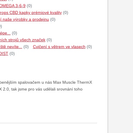
 OMEGA 3-6-9
(0)
rops CBD kapky prémiové kvality
(0)
jí naše výrobky a prodejnu
(0)
0)
épe...
(0)
ích strojů všech značek
(0)
tě nevíte...
(0)
Cvičení s větrem ve vlasech
(0)
HOIST
(0)
blíbenějším spalovačem u nás Max Muscle ThermX
.0, tak jsme pro vás udělali srovnání toho