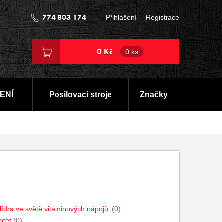
774 803 174
Přihlášení
Registrace
0 Kč
0 ks
ENÍ
Posilovací stroje
Značky
dra ve světě vitaminových nápojů.
(0)
ocet
(0)