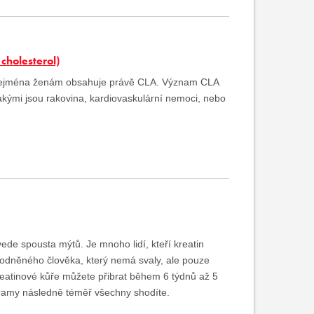
cholesterol)
 zejména ženám obsahuje právě CLA. Význam CLA
akými jsou rakovina, kardiovaskulární nemoci, nebo
ede spousta mýtů. Je mnoho lidí, kteří kreatin
avodněného člověka, který nemá svaly, ale pouze
kreatinové kůře můžete přibrat během 6 týdnů až 5
ogramy následně téměř všechny shodíte.