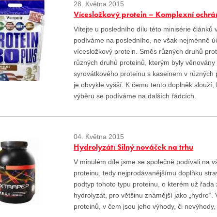
28. Května 2015
Vícesložkový protein – Komplexní ochrá
Vítejte u posledního dílu této minisérie člán
podíváme na posledního, ne však nejménně úči
vícesložkový protein. Směs různých druhů prot
různých druhů proteinů, kterým byly věnovány p
syrovátkového proteinu s kaseinem v různých 
je obvykle vyšší. K čemu tento doplněk slouží,
výběru se podíváme na dalších řádcích.
04. Května 2015
Hydrolyzát: Silný nováček na trhu
V minulém díle jsme se společně podívali na 
proteinu, tedy nejprodávanějšímu doplňku str
podtyp tohoto typu proteinu, o kterém už řada
hydrolyzát, pro většinu známější jako „hydro“. 
proteinů, v čem jsou jeho výhody, či nevýhody,