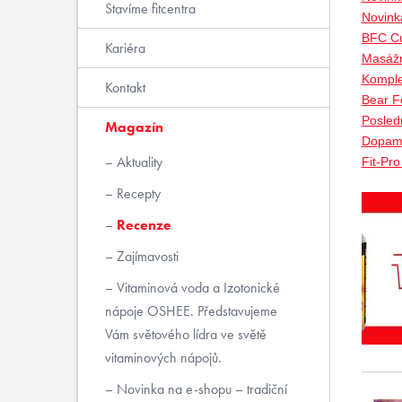
Stavíme fitcentra
Novink
BFC Cu
Kariéra
Masážn
Komple
Kontakt
Bear Fo
Posled
Magazín
Dopami
Aktuality
Fit-Pr
Recepty
Recenze
Zajímavosti
Vitaminová voda a Izotonické
nápoje OSHEE. Představujeme
Vám světového lídra ve světě
vitaminových nápojů.
Novinka na e-shopu – tradiční