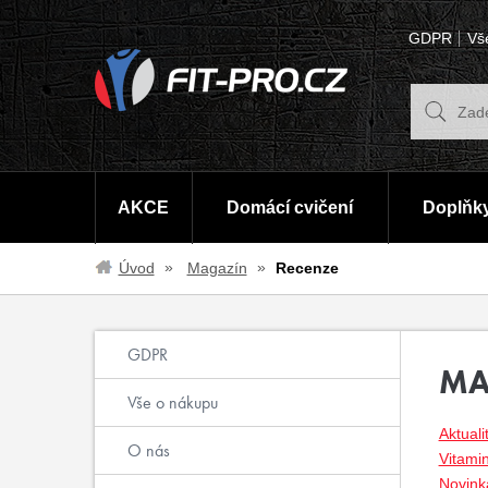
GDPR
Vš
AKCE
Domácí cvičení
Doplňky
Úvod
Magazín
Recenze
GDPR
MA
Vše o nákupu
Aktuali
O nás
Vitami
Novinka