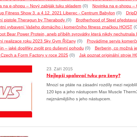
a na e-shopu – Nový zabiják tuku skladem
(0)
Novinka na e-shopu –
p Fitness Show 3. a 4.12. 2021 Liberec - Centrum Babylon
(0)
DripD
í pistole Theragun by Therabody
(0)
Brotherhood of Steel představu
tní vybavení Vašeho domácího i komerčního fitness značkou HOIST
(
ot Bear Power Protein, aneb příběh syrovátky která nikdy nechutnala l
ní realizace roku 2023 Sky Gym Říčany
(0)
Provádíme servis komerčn
n – jaké doplňky zvolit pro duševní pohodu
(0)
Berberin, co možná ješ
o Czech a Form Factory v roce 2025
(0)
Jak poznat originální stroje 
23. Září 2015
Nejlepší spalovač tuku pro ženy?
Mnozí se ptáte na zásadní rozdíly mezi nejo
120 kps a jeho nástupcem Max Muscle ThermX 2
nejznámějšího s jeho nástupcem.