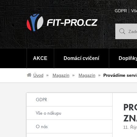
GDPR
Vš
AKCE
Domácí cvičení
Doplňky
Úvod
Magazín
Magazín
Provádíme servi
GDPR
PR
Vše o nákupu
ZN
O nás
11. Ří