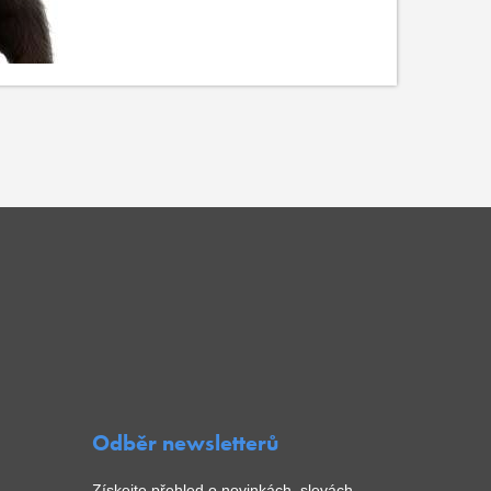
Odběr newsletterů
Získejte přehled o novinkách, slevách,