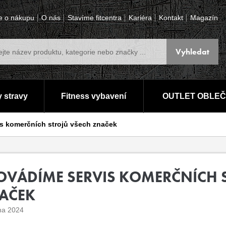
e o nákupu
O nás
Stavíme fitcentra
Kariéra
Kontakt
Magazín
 stravy
Fitness vybavení
OUTLET OBLEČ
s komerčních strojů všech značek
OVÁDÍME SERVIS KOMERČNÍCH 
AČEK
jna 2024