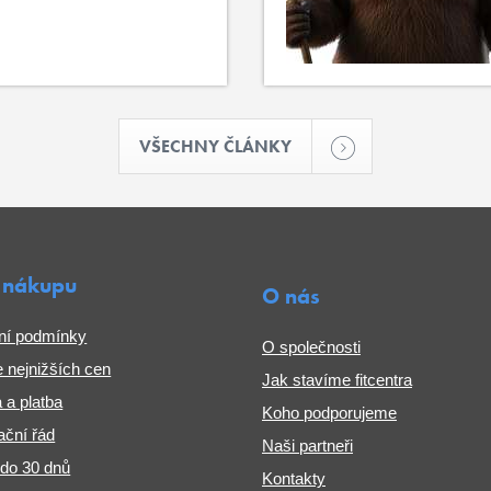
VŠECHNY ČLÁNKY
 nákupu
O nás
ní podmínky
O společnosti
 nejnižších cen
Jak stavíme fitcentra
 a platba
Koho podporujeme
ční řád
Naši partneři
 do 30 dnů
Kontakty