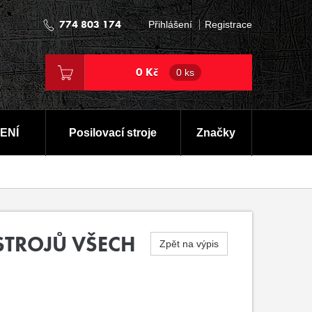
774 803 174
Přihlášení
Registrace
0 Kč
0 ks
ENÍ
Posilovací stroje
Značky
STROJŮ VŠECH
Zpět na výpis