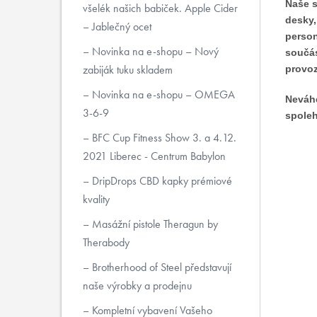
Naše s
všelék našich babiček. Apple Cider
desky,
– Jablečný ocet
person
Novinka na e-shopu – Nový
součás
zabiják tuku skladem
provoz
Novinka na e-shopu – OMEGA
Neváhe
3-6-9
spoleh
BFC Cup Fitness Show 3. a 4.12.
2021 Liberec - Centrum Babylon
DripDrops CBD kapky prémiové
kvality
Masážní pistole Theragun by
Therabody
Brotherhood of Steel představují
naše výrobky a prodejnu
Kompletní vybavení Vašeho