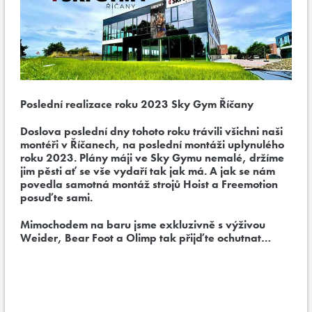
Poslední realizace roku 2023 Sky Gym Říčany
Doslova poslední dny tohoto roku trávili všichni naši
montéři v Říčanech, na poslední montáži uplynulého
roku 2023. Plány máji ve Sky Gymu nemalé, držíme
jim pěsti ať se vše vydaří tak jak má. A jak se nám
povedla samotná montáž strojů Hoist a Freemotion
posuďte sami.
Mimochodem na baru jsme exkluzivně s výživou
Weider, Bear Foot a Olimp tak přijďte ochutnat…