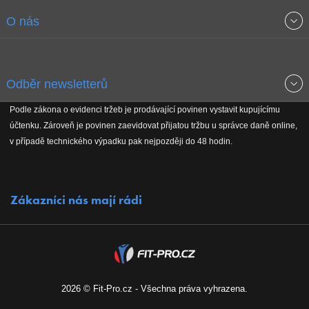
Obchodní podmínky
O nás
Garance nejnižších cen
O společnosti
Odběr newsletterů
Doprava a platba
Jak stavíme fitcentra
Podle zákona o evidenci tržeb je prodávající povinen vystavit kupujícímu
Získejte přehled o novinkách, slevách, akčním zboží a upozornění
účtenku. Zároveň je povinen zaevidovat přijatou tržbu u správce daně online,
Reklamační řád
Koho podporujeme
na nové články v magazínu!
v případě technického výpadku pak nejpozději do 48 hodin.
Vrácení do 30 dnů
Naši partneři
Zákazníci nás mají rádi
Kontakty
Kariéra
2026 © Fit-Pro.cz - Všechna práva vyhrazena.