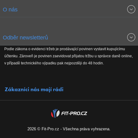
Obchodní podmínky
O nás
Garance nejnižších cen
O společnosti
Odběr newsletterů
Doprava a platba
Jak stavíme fitcentra
Podle zákona o evidenci tržeb je prodávající povinen vystavit kupujícímu
Získejte přehled o novinkách, slevách, akčním zboží a upozornění
účtenku. Zároveň je povinen zaevidovat přijatou tržbu u správce daně online,
Reklamační řád
Koho podporujeme
na nové články v magazínu!
v případě technického výpadku pak nejpozději do 48 hodin.
Vrácení do 30 dnů
Naši partneři
Zákazníci nás mají rádi
Kontakty
Kariéra
2026 © Fit-Pro.cz - Všechna práva vyhrazena.