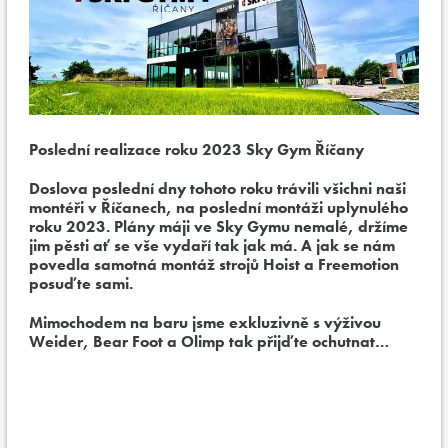
Poslední realizace roku 2023 Sky Gym Říčany
Doslova poslední dny tohoto roku trávili všichni naši
montéři v Říčanech, na poslední montáži uplynulého
roku 2023. Plány máji ve Sky Gymu nemalé, držíme
jim pěsti ať se vše vydaří tak jak má. A jak se nám
povedla samotná montáž strojů Hoist a Freemotion
posuďte sami.
Mimochodem na baru jsme exkluzivně s výživou
Weider, Bear Foot a Olimp tak přijďte ochutnat…