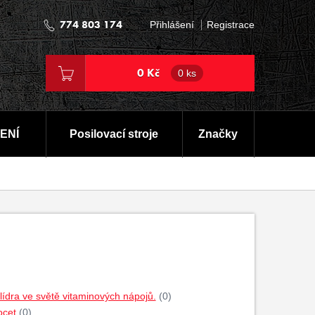
774 803 174
Přihlášení
Registrace
0 Kč
0 ks
ENÍ
Posilovací stroje
Značky
dra ve světě vitaminových nápojů.
(0)
ocet
(0)