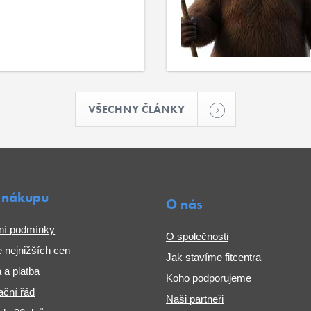
VŠECHNY ČLÁNKY
 nákupu
O nás
ní podmínky
O společnosti
 nejnižších cen
Jak stavíme fitcentra
 a platba
Koho podporujeme
ční řád
Naši partneři