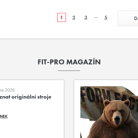
…
1
2
3
5
D
FIT-PRO MAGAZÍN
na 2026
nat originální stroje
ÁNEK