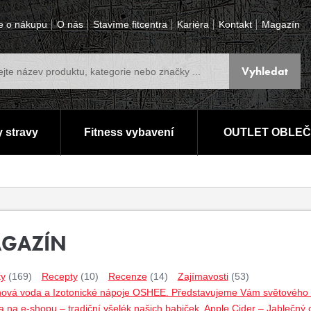
e o nákupu
O nás
Stavíme fitcentra
Kariéra
Kontakt
Magazín
 stravy
Fitness vybavení
OUTLET OBLEČ
GAZÍN
ty
(169)
Recepty
(10)
Recenze
(14)
Zajímavosti
(53)
nová voda a Izotonické nápoje OSHEE. Představujeme Vám světového lí
 na e-shopu – tradiční všelék našich babiček. Apple Cider – Jablečný 