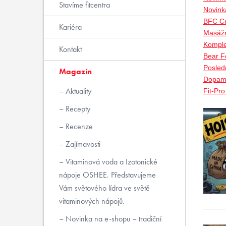
Stavíme fitcentra
Novink
BFC Cu
Kariéra
Masážn
Komple
Kontakt
Bear Fo
Posled
Magazín
Dopami
Aktuality
Fit-Pr
Recepty
Recenze
Zajímavosti
Vitaminová voda a Izotonické
nápoje OSHEE. Představujeme
Vám světového lídra ve světě
vitaminových nápojů.
Novinka na e-shopu – tradiční