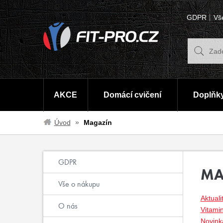
GDPR
Vš
AKCE
Domácí cvičení
Doplňky
Úvod
Magazín
GDPR
MA
Vše o nákupu
Aktuali
O nás
Vitami
Novinka