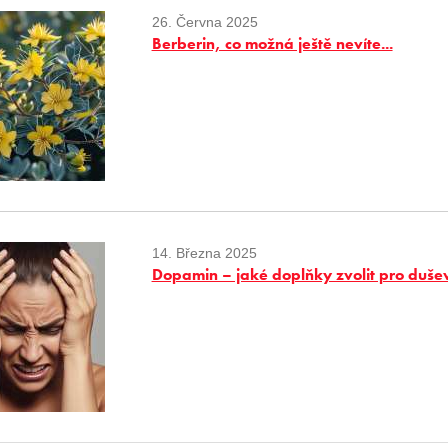
26. Června 2025
Berberin, co možná ještě nevíte...
14. Března 2025
Dopamin – jaké doplňky zvolit pro duše