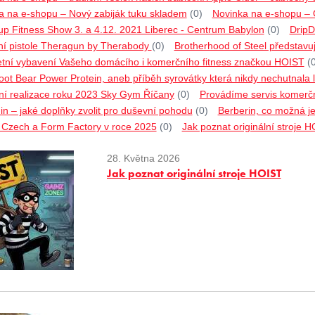
a na e-shopu – Nový zabiják tuku skladem
(0)
Novinka na e-shopu –
p Fitness Show 3. a 4.12. 2021 Liberec - Centrum Babylon
(0)
DripD
í pistole Theragun by Therabody
(0)
Brotherhood of Steel představu
tní vybavení Vašeho domácího i komerčního fitness značkou HOIST
(
ot Bear Power Protein, aneb příběh syrovátky která nikdy nechutnala l
ní realizace roku 2023 Sky Gym Říčany
(0)
Provádíme servis komerčn
n – jaké doplňky zvolit pro duševní pohodu
(0)
Berberin, co možná ješ
o Czech a Form Factory v roce 2025
(0)
Jak poznat originální stroje 
28. Května 2026
Jak poznat originální stroje HOIST