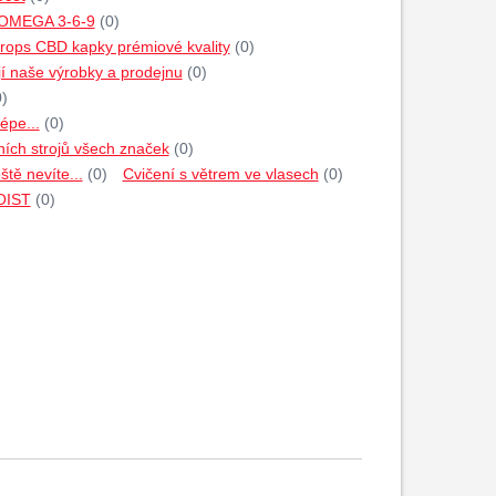
 OMEGA 3-6-9
(0)
rops CBD kapky prémiové kvality
(0)
jí naše výrobky a prodejnu
(0)
0)
épe...
(0)
ích strojů všech značek
(0)
tě nevíte...
(0)
Cvičení s větrem ve vlasech
(0)
HOIST
(0)