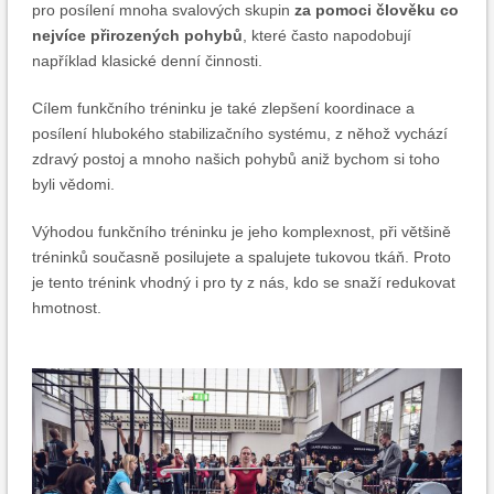
pro posílení mnoha svalových skupin
za pomoci člověku co
nejvíce přirozených pohybů
, které často napodobují
například klasické denní činnosti.
Cílem funkčního tréninku je také zlepšení koordinace a
posílení hlubokého stabilizačního systému, z něhož vychází
zdravý postoj a mnoho našich pohybů aniž bychom si toho
byli vědomi.
Výhodou funkčního tréninku je jeho komplexnost, při většině
tréninků současně posilujete a spalujete tukovou tkáň. Proto
je tento trénink vhodný i pro ty z nás, kdo se snaží redukovat
hmotnost.