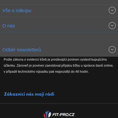
Vše o nákupu
Obchodní podmínky
O nás
Garance nejnižších cen
O společnosti
Odběr newsletterů
Doprava a platba
Jak stavíme fitcentra
Podle zákona o evidenci tržeb je prodávající povinen vystavit kupujícímu
Získejte přehled o novinkách, slevách, akčním zboží a upozornění
účtenku. Zároveň je povinen zaevidovat přijatou tržbu u správce daně online,
Reklamační řád
Koho podporujeme
na nové články v magazínu!
v případě technického výpadku pak nejpozději do 48 hodin.
Vrácení do 30 dnů
Naši partneři
Zákazníci nás mají rádi
Kontakty
Kariéra