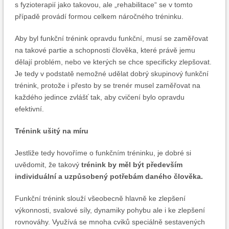
s fyzioterapií jako takovou, ale „rehabilitace“ se v tomto
případě provádí formou celkem náročného tréninku.
Aby byl funkční trénink opravdu funkční, musí se zaměřovat
na takové partie a schopnosti člověka, které právě jemu
dělají problém, nebo ve kterých se chce specificky zlepšovat.
Je tedy v podstatě nemožné udělat dobrý skupinový funkční
trénink, protože i přesto by se trenér musel zaměřovat na
každého jedince zvlášť tak, aby cvičení bylo opravdu
efektivní.
Trénink ušitý na míru
Jestliže tedy hovoříme o funkčním tréninku, je dobré si
uvědomit, že takový
trénink by měl být především
individuální a uzpůsobený potřebám daného člověka.
Funkční trénink slouží všeobecně hlavně ke zlepšení
výkonnosti, svalové síly, dynamiky pohybu ale i ke zlepšení
rovnováhy. Využívá se mnoha cviků speciálně sestavených