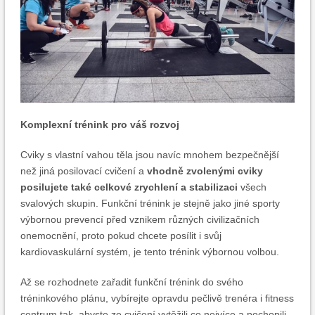
Komplexní trénink pro váš rozvoj
Cviky s vlastní vahou těla jsou navíc mnohem bezpečnější
než jiná posilovací cvičení a
vhodně zvolenými cviky
posilujete také celkové zrychlení a stabilizaci
všech
svalových skupin. Funkční trénink je stejně jako jiné sporty
výbornou prevencí před vznikem různých civilizačních
onemocnění, proto pokud chcete posílit i svůj
kardiovaskulární systém, je tento trénink výbornou volbou.
Až se rozhodnete zařadit funkční trénink do svého
tréninkového plánu, vybírejte opravdu pečlivě trenéra i fitness
centrum tak, abyste ze cvičení vytěžili co nejvíce a pochopili