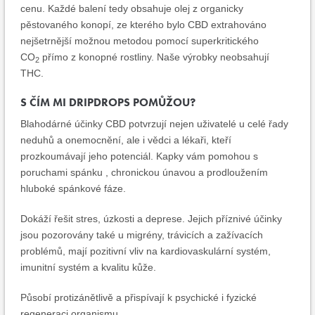
cenu. Každé balení tedy obsahuje olej z organicky
pěstovaného konopí, ze kterého bylo CBD extrahováno
nejšetrnější možnou metodou pomocí superkritického
CO
přímo z konopné rostliny. Naše výrobky neobsahují
2
THC.
S ČÍM MI DRIPDROPS POMŮŽOU?
Blahodárné účinky CBD potvrzují nejen uživatelé u celé řady
neduhů a onemocnění, ale i vědci a lékaři, kteří
prozkoumávají jeho potenciál. Kapky vám pomohou s
poruchami spánku , chronickou únavou a prodloužením
hluboké spánkové fáze.
Dokáží řešit stres, úzkosti a deprese. Jejich příznivé účinky
jsou pozorovány také u migrény, trávicích a zažívacích
problémů, mají pozitivní vliv na kardiovaskulární systém,
imunitní systém a kvalitu kůže.
Působí protizánětlivě a přispívají k psychické i fyzické
regeneraci organismu.