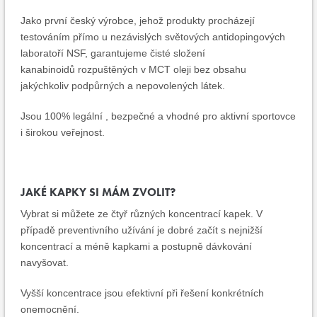
Jako první český výrobce, jehož produkty procházejí
testováním přímo u nezávislých světových antidopingových
laboratoří NSF, garantujeme čisté složení
kanabinoidů rozpuštěných v MCT oleji bez obsahu
jakýchkoliv podpůrných a nepovolených látek.
Jsou 100% legální , bezpečné a vhodné pro aktivní sportovce
i širokou veřejnost.
JAKÉ KAPKY SI MÁM ZVOLIT?
Vybrat si můžete ze čtyř různých koncentrací kapek. V
případě preventivního užívání je dobré začít s nejnižší
koncentrací a méně kapkami a postupně dávkování
navyšovat.
Vyšší koncentrace jsou efektivní při řešení konkrétních
onemocnění.