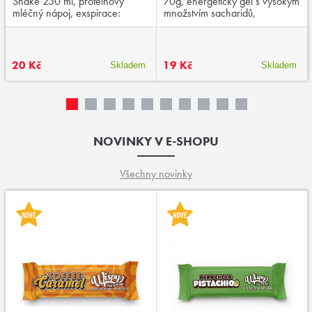
Shake 250 ml, proteinový
70g, energetický gel s vysokým
mléčný nápoj, exspirace:
množstvím sacharidů,
03/2026
aminokyselinami a kofeinem,
exspirace:01/2026
20 Kč
19 Kč
Skladem
Skladem
NOVINKY V E-SHOPU
Všechny novinky