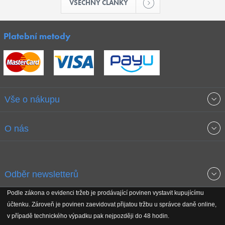
VŠECHNY ČLÁNKY
Platební metody
Vše o nákupu
Obchodní podmínky
O nás
Garance nejnižších cen
O společnosti
Odběr newsletterů
Doprava a platba
Jak stavíme fitcentra
Podle zákona o evidenci tržeb je prodávající povinen vystavit kupujícímu
Získejte přehled o novinkách, slevách, akčním zboží a upozornění
účtenku. Zároveň je povinen zaevidovat přijatou tržbu u správce daně online,
Reklamační řád
Koho podporujeme
na nové články v magazínu!
v případě technického výpadku pak nejpozději do 48 hodin.