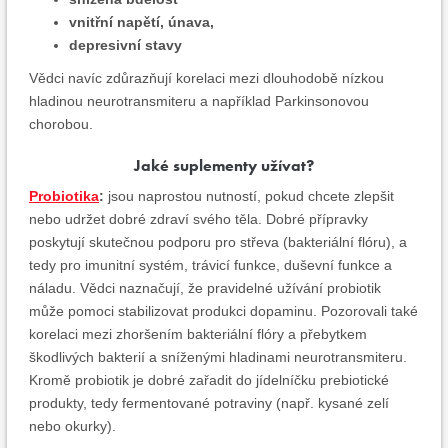
vnitřní napětí, únava,
depresivní stavy
Vědci navíc zdůrazňují korelaci mezi dlouhodobě nízkou
hladinou neurotransmiteru a například Parkinsonovou
chorobou.
Jaké suplementy užívat?
Probiotika
:
jsou naprostou nutností, pokud chcete zlepšit
nebo udržet dobré zdraví svého těla. Dobré přípravky
poskytují skutečnou podporu pro střeva (bakteriální flóru), a
tedy pro imunitní systém, trávicí funkce, duševní funkce a
náladu. Vědci naznačují, že pravidelné užívání probiotik
může pomoci stabilizovat produkci dopaminu. Pozorovali také
korelaci mezi zhoršením bakteriální flóry a přebytkem
škodlivých bakterií a sníženými hladinami neurotransmiteru.
Kromě probiotik je dobré zařadit do jídelníčku prebiotické
produkty, tedy fermentované potraviny (např. kysané zelí
nebo okurky).