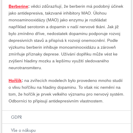
Berberine
:
vědci zdůrazňují, že berberin má podobný účinek
jako antidepresiva, takzvané inhibitory MAO. Úlohou
monoaminooxidázy (MAO) jako enzymu je rozkládat
například serotonin a dopamin v naší nervové tkáni. Jak již
bylo zmíněno dříve, nedostatek dopaminu podporuje rozvoj
depresivních stavů a ​​přispívá k rozvoji onemocnění. Podle
výzkumu berberin inhibuje monoaminooxidázu a zároveň
zmírňuje příznaky deprese. Užívání doplňku může vést ke
zvýšení hladiny mozku a lepšímu využití sledovaného
neurotransmiteru.
Hořčík
:
na zvířecích modelech bylo provedeno mnoho studií
o vlivu hořčíku na hladiny dopaminu. To však nic nemění na
tom, že hořčík je prvek velkého významu pro nervový systém.
Odborníci to připisují antidepresivním vlastnostem.
GDPR
Vše o nákupu