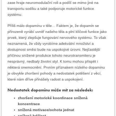
zase hraje neuromodulační roli a podílí se mimo jiné na
transportu sodíku a také podporuje motorické funkce
systému.
Příliš málo dopaminu v těle… Faktem je, že dopamin se
přirozeně vyrábí uvnitř našeho těla a plní klíčové funkce jako
prvek, který zlepšuje fungování nervového systému. To však
neznamená, že vždy vyrobíme adekvátní množství a
dostupnost směsi bude na uspokojivé úrovni. Nejčastější
příčinou snížené produkce tohoto neurotransmiteru je
nesprávný, nedbalý životní styl. K tomu mohou přispět i
některá onemocnění. Prvním příznakem nízkého dopaminu
je obvykle zhoršení pohody a nedostatek potěšení z věcí,
které nám dříve přinášely radost a uspokojení.
Nedostatek dopaminu může mít za následek:
zhoršení motorické koordinace snížená
koncentrace
snížená motivace/ochota jednat
snížená bdělost