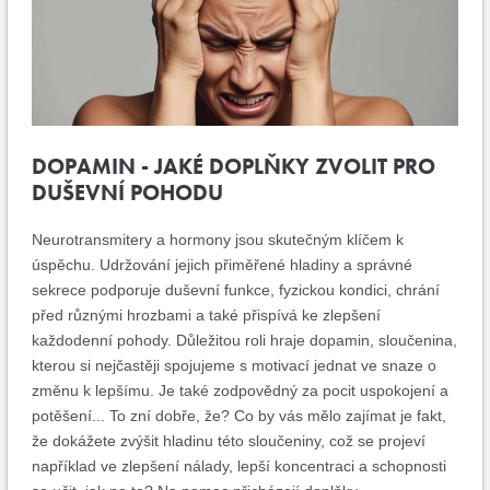
DOPAMIN - JAKÉ DOPLŇKY ZVOLIT PRO
DUŠEVNÍ POHODU
Neurotransmitery a hormony jsou skutečným klíčem k
úspěchu. Udržování jejich přiměřené hladiny a správné
sekrece podporuje duševní funkce, fyzickou kondici, chrání
před různými hrozbami a také přispívá ke zlepšení
každodenní pohody. Důležitou roli hraje dopamin, sloučenina,
kterou si nejčastěji spojujeme s motivací jednat ve snaze o
změnu k lepšímu. Je také zodpovědný za pocit uspokojení a
potěšení... To zní dobře, že? Co by vás mělo zajímat je fakt,
že dokážete zvýšit hladinu této sloučeniny, což se projeví
například ve zlepšení nálady, lepší koncentraci a schopnosti