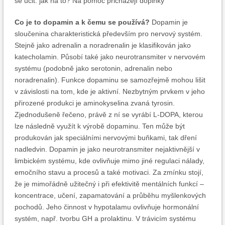
se učit. jak na to? Na pomoc přicházejí doplňky
Co je to dopamin a k čemu se používá?
Dopamin je
sloučenina charakteristická především pro nervový systém.
Stejně jako adrenalin a noradrenalin je klasifikován jako
katecholamin. Působí také jako neurotransmiter v nervovém
systému (podobně jako serotonin, adrenalin nebo
noradrenalin). Funkce dopaminu se samozřejmě mohou lišit
v závislosti na tom, kde je aktivní. Nezbytným prvkem v jeho
přirozené produkci je aminokyselina zvaná tyrosin.
Zjednodušeně řečeno, právě z ní se vyrábí L-DOPA, kterou
lze následně využít k výrobě dopaminu. Ten může být
produkován jak speciálními nervovými buňkami, tak dření
nadledvin. Dopamin je jako neurotransmiter nejaktivnější v
limbickém systému, kde ovlivňuje mimo jiné regulaci nálady,
emočního stavu a procesů a také motivaci. Za zmínku stojí,
že je mimořádně užitečný i při efektivitě mentálních funkcí –
koncentrace, učení, zapamatování a průběhu myšlenkových
pochodů. Jeho činnost v hypotalamu ovlivňuje hormonální
systém, např. tvorbu GH a prolaktinu. V trávicím systému