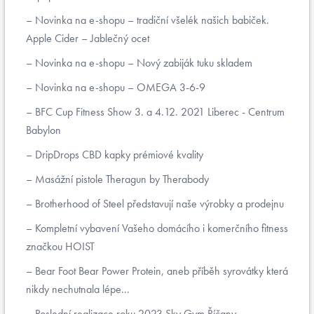
Novinka na e-shopu – tradiční všelék našich babiček.
Apple Cider – Jablečný ocet
Novinka na e-shopu – Nový zabiják tuku skladem
Novinka na e-shopu – OMEGA 3-6-9
BFC Cup Fitness Show 3. a 4.12. 2021 Liberec - Centrum
Babylon
DripDrops CBD kapky prémiové kvality
Masážní pistole Theragun by Therabody
Brotherhood of Steel představují naše výrobky a prodejnu
Kompletní vybavení Vašeho domácího i komerčního fitness
značkou HOIST
Bear Foot Bear Power Protein, aneb příběh syrovátky která
nikdy nechutnala lépe...
Poslední realizace roku 2023 Sky Gym Říčany