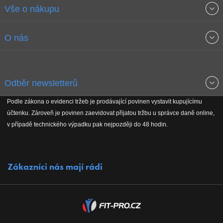
Vše o nákupu
Obchodní podmínky
O nás
Garance nejnižších cen
O společnosti
Odběr newsletterů
Doprava a platba
Jak stavíme fitcentra
Podle zákona o evidenci tržeb je prodávající povinen vystavit kupujícímu
Získejte přehled o novinkách, slevách, akčním zboží a upozornění
účtenku. Zároveň je povinen zaevidovat přijatou tržbu u správce daně online,
Reklamační řád
Koho podporujeme
na nové články v magazínu!
v případě technického výpadku pak nejpozději do 48 hodin.
Vrácení do 30 dnů
Naši partneři
Zákazníci nás mají rádi
Kontakty
Kariéra