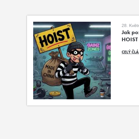
28. Květ
Jak poz
HOIST
CELÝ ČL