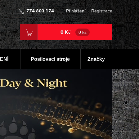
774 803 174
Přihlášení
Registrace
0 Kč
0 ks
ENÍ
Posilovací stroje
Značky