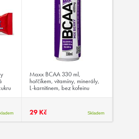
my
Maxx BCAA 330 ml,
Wispy P
á
hořčíkem, vitamíny, minerály,
Swirl 5
cukru
L-karnitinem, bez kofeinu
protein
29 Kč
58 Kč
kladem
Skladem