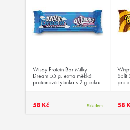
k Choco
Wispy Protein Bar Milky
Wisp
měkká
Dream 55 g, extra měkká
Split
g cukru
proteinová tyčinka s 2 g cukru
prote
58 Kč
58 
Skladem
Skladem