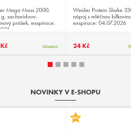
er Mega Mass 2000,
Weider Protein Shake 33
g, sacharidovo-
nápoj s mléčnou bílkovin
inový prášek, exspirace:
exspirace: 04.07.2026
2026
 Kč
24 Kč
Skladem
S
NOVINKY V E-SHOPU