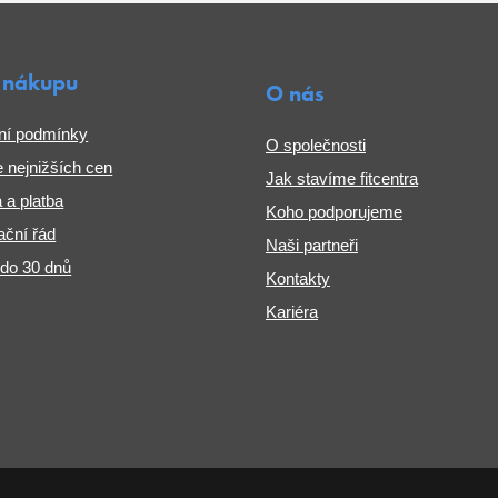
 nákupu
O nás
ní podmínky
O společnosti
 nejnižších cen
Jak stavíme fitcentra
 a platba
Koho podporujeme
ční řád
Naši partneři
 do 30 dnů
Kontakty
Kariéra