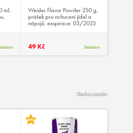
0 ml,
Weider Flavor Powder 250 g,
Weider
ou,
prášek pro ochucení jídel a
70g, en
nápojů, exspirace: 03/2025
vysokým
aminoky
exspir
49 Kč
19 Kč
kladem
Skladem
Všechny novinky