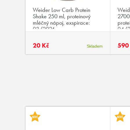
ithine
Weider Low Carb Protein
Weid
ginin a
Shake 250 ml, proteinový
2700 
mléčný nápoj, exspirace:
prote
03/2026
04/
20 Kč
590
Skladem
Skladem