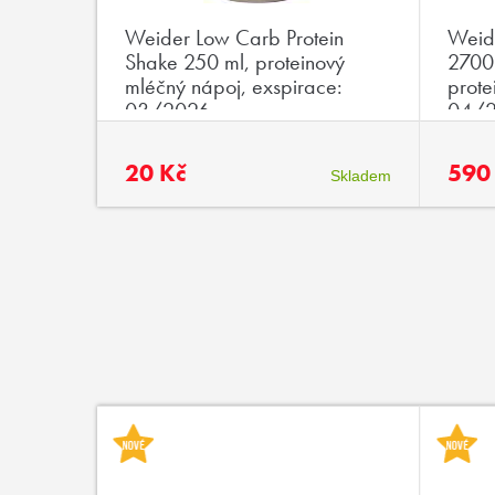
ithine
Weider Low Carb Protein
Weid
ginin a
Shake 250 ml, proteinový
2700 
mléčný nápoj, exspirace:
prote
03/2026
04/
20 Kč
590
Skladem
Skladem