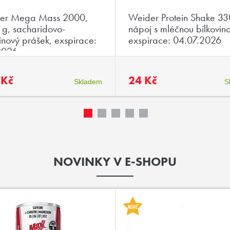
er Mega Mass 2000,
Weider Protein Shake 33
g, sacharidovo-
nápoj s mléčnou bílkovin
inový prášek, exspirace:
exspirace: 04.07.2026
2026
 Kč
24 Kč
Skladem
S
NOVINKY V E-SHOPU