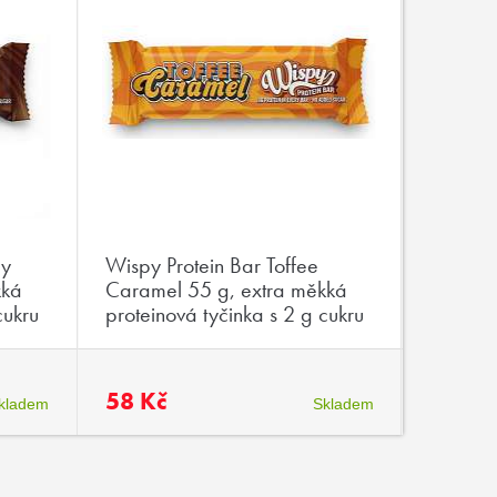
my
Wispy Protein Bar Toffee
Wispy P
kká
Caramel 55 g, extra měkká
Pistach
cukru
proteinová tyčinka s 2 g cukru
protein
58 Kč
58 Kč
kladem
Skladem