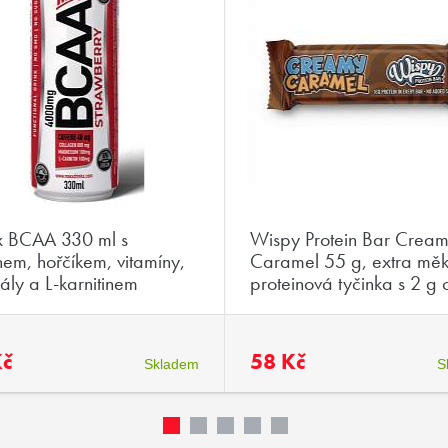
 BCAA 330 ml s
Wispy Protein Bar Crea
nem, hořčíkem, vitamíny,
Caramel 55 g, extra mě
ály a L-karnitinem
proteinová tyčinka s 2 g 
Kč
58 Kč
Skladem
S