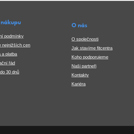
 nákupu
O nás
ní podmínky
O společnosti
 nejnižších cen
Jak stavíme fitcentra
 a platba
Koho podporujeme
ční řád
Naši partneři
 do 30 dnů
Kontakty
Kariéra