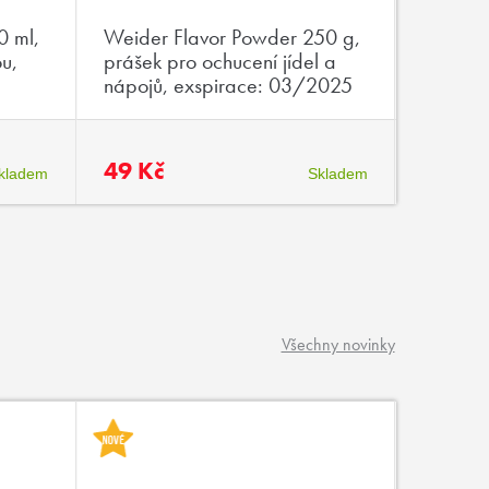
0 ml,
Weider Flavor Powder 250 g,
Weider
ou,
prášek pro ochucení jídel a
70g, en
nápojů, exspirace: 03/2025
vysokým
aminoky
exspir
49 Kč
19 Kč
kladem
Skladem
Všechny novinky