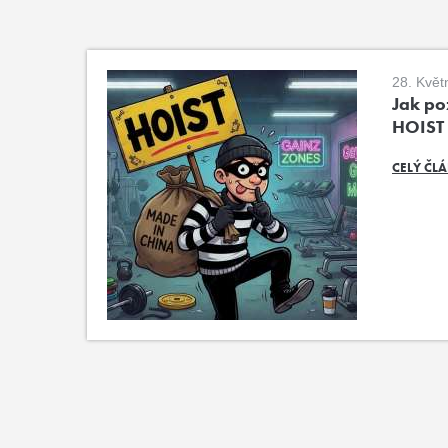
28. Květ
Jak poz
HOIST
CELÝ ČL