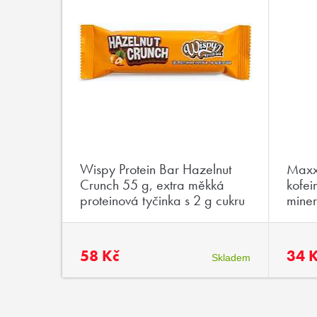
y
Wispy Protein Bar Hazelnut
Maxx
měkká
Crunch 55 g, extra měkká
kofei
g cukru
proteinová tyčinka s 2 g cukru
miner
58 Kč
34 
Skladem
Skladem