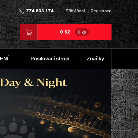
774 803 174
Přihlášení
Registrace
0 Kč
0 ks
ENÍ
Posilovací stroje
Značky