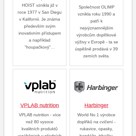
HOIST vznikla již v
Společnost OLIMP
roce 1977 v San Diegu
vznikla roku 1990 a
v Kalifornii. Je známa
patří k
především svým
nejvýznamnějším
inovativním přístupem
výrobcům doplňkové
a například
výživy v Evropě - ta se
"houpačkový"…
úspěšně prodává v 39
zemích světa.
VPLAB nutrition
Harbinger
VPLAB nutrition - více
World No.1 výrobce
než 80 vysoce
doplňků na cvičení -
kvalitních produktů
rukavice, opasky,
vyráběných v předních
bandáže, trhačky,