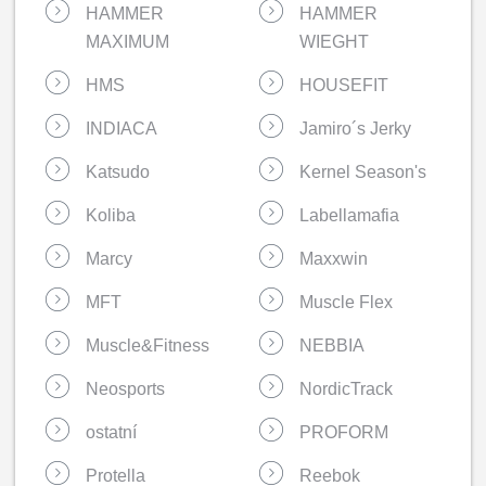
HAMMER
HAMMER
MAXIMUM
WIEGHT
HMS
HOUSEFIT
INDIACA
Jamiro´s Jerky
Katsudo
Kernel Season's
Koliba
Labellamafia
Marcy
Maxxwin
MFT
Muscle Flex
Muscle&Fitness
NEBBIA
Neosports
NordicTrack
ostatní
PROFORM
Protella
Reebok