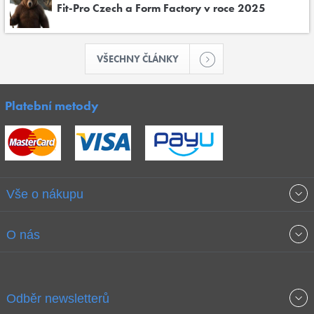
Fit-Pro Czech a Form Factory v roce 2025
VŠECHNY ČLÁNKY
Platební metody
Vše o nákupu
Obchodní podmínky
O nás
Garance nejnižších cen
O společnosti
Odběr newsletterů
Doprava a platba
Jak stavíme fitcentra