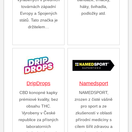
továrnách západní
háky, švihadla,
Evropy a Spojených
podložky atd.
států. Tato značka je
držitelem…
DripDrops
Namedsport
CBD konopné kapky
NAMEDSPORT,
prémiové kvality, bez
zrozen z čisté vášně
obsahu THC.
pro sport a ze
Vyrobeny v České
zkušeností v oblasti
republice za přísných
přírodní medicíny s
laboratorních
cílem šířit zdravou a