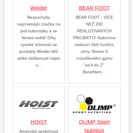
Weider
BEAR FOOT
Bezpochyby
BEAR FOOT - VÍCE
nejznámější značka na
NEŽ 200
poli kulturistiky a ve
REALIZOVANÝCH
fitness světě! Díky
PROJEKTŮ! Nabízíme
vysoké účinnosti se
realizaci Vaší funkční
produkty Weider těší
zóny, fitness či
velké oblíbenosti nejen
crossfitového gymu
u…
"od A do Z".
Benefitem…
HOIST
OLIMP Sport
Nutrition
Americká společnost