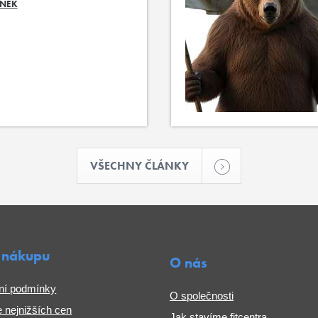
ÁNEK
VŠECHNY ČLÁNKY
 nákupu
O nás
ní podmínky
O společnosti
 nejnižších cen
Jak stavíme fitcentra