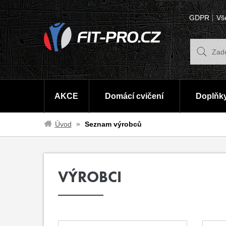
GDPR
Vš
AKCE
Domácí cvičení
Doplňky
Úvod
Seznam výrobců
VÝROBCI