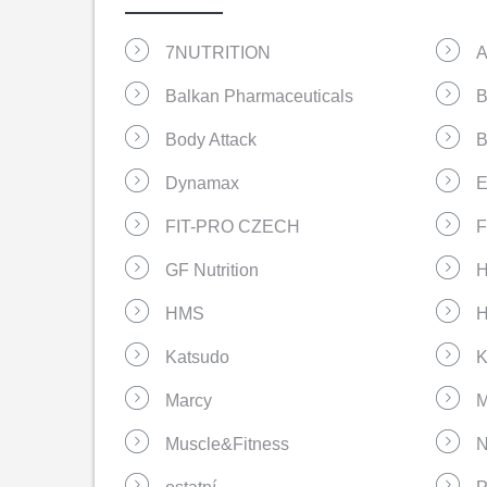
7NUTRITION
A
Balkan Pharmaceuticals
B
Body Attack
B
Dynamax
E
FIT-PRO CZECH
GF Nutrition
H
HMS
H
Katsudo
K
Marcy
M
Muscle&Fitness
N