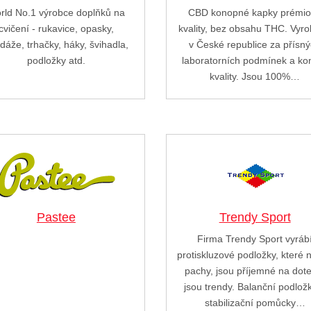
rld No.1 výrobce doplňků na
CBD konopné kapky prémi
cvičení - rukavice, opasky,
kvality, bez obsahu THC. Vyr
dáže, trhačky, háky, švihadla,
v České republice za přísn
podložky atd.
laboratorních podmínek a kon
kvality. Jsou 100%…
Pastee
Trendy Sport
Firma Trendy Sport vyráb
protiskluzové podložky, které 
pachy, jsou příjemné na dot
jsou trendy. Balanční podlož
stabilizační pomůcky…