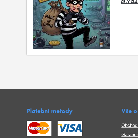
CELÝ ČL
Platební metody
Vše o
Obchod
Garance