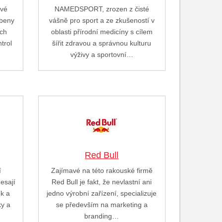
ové
NAMEDSPORT, zrozen z čisté
obeny
vášně pro sport a ze zkušeností v
ých
oblasti přírodní medicíny s cílem
trol
šířit zdravou a správnou kulturu
výživy a sportovní…
Red Bull
í
Zajímavé na této rakouské firmě
nesají
Red Bull je fakt, že nevlastní ani
ek a
jedno výrobní zařízení, specializuje
ky a
se především na marketing a
branding…