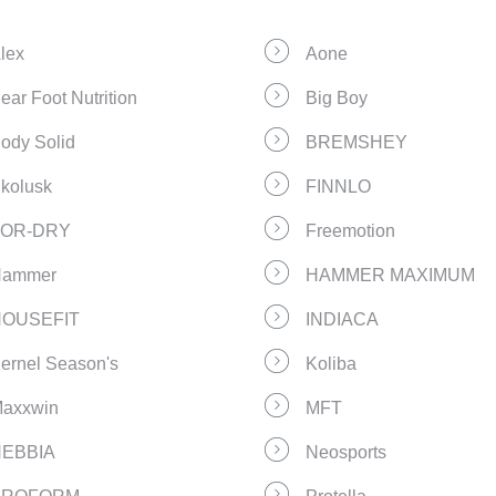
lex
Aone
ear Foot Nutrition
Big Boy
ody Solid
BREMSHEY
kolusk
FINNLO
FOR-DRY
Freemotion
ammer
HAMMER MAXIMUM
OUSEFIT
INDIACA
ernel Season's
Koliba
axxwin
MFT
EBBIA
Neosports