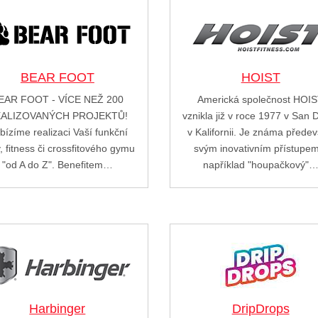
BEAR FOOT
HOIST
EAR FOOT - VÍCE NEŽ 200
Americká společnost HOI
ALIZOVANÝCH PROJEKTŮ!
vznikla již v roce 1977 v San 
bízíme realizaci Vaší funkční
v Kalifornii. Je známa přede
, fitness či crossfitového gymu
svým inovativním přístupe
"od A do Z". Benefitem…
například "houpačkový"
Harbinger
DripDrops