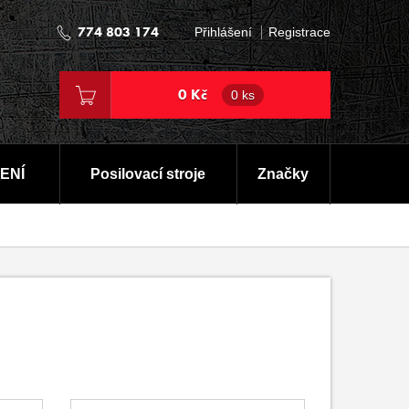
774 803 174
Přihlášení
Registrace
0 Kč
0 ks
ENÍ
Posilovací stroje
Značky