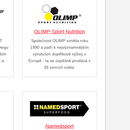
OLIMP Sport Nutrition
ST
Společnost OLIMP vznikla roku
Diegu
1990 a patří k nejvýznamnějším
vším
výrobcům doplňkové výživy v
m a
Evropě - ta se úspěšně prodává v
…
39 zemích světa.
Namedsport