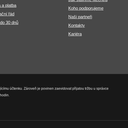
 a platba
Koho podporujeme
ční řád
Naši partneři
 do 30 dnů
Kontakty
Kariéra
jícímu účtenku. Zároveň je povinen zaevidovat přijatou tržbu u správce
hodin.