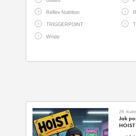
ostatní
Reflex Nutrition
R
TRIGGERPOINT
Wispy
28. Květ
Jak poz
HOIST