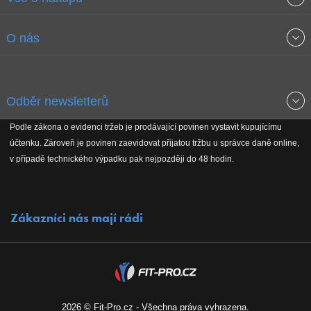
Obchodní podmínky
O nás
Garance nejnižších cen
O společnosti
Odběr newsletterů
Doprava a platba
Jak stavíme fitcentra
Podle zákona o evidenci tržeb je prodávající povinen vystavit kupujícímu
Získejte přehled o novinkách, slevách, akčním zboží a upozornění
účtenku. Zároveň je povinen zaevidovat přijatou tržbu u správce daně online,
Reklamační řád
Koho podporujeme
na nové články v magazínu!
v případě technického výpadku pak nejpozději do 48 hodin.
Vrácení do 30 dnů
Naši partneři
Zákazníci nás mají rádi
Kontakty
Kariéra
2026 © Fit-Pro.cz - Všechna práva vyhrazena.