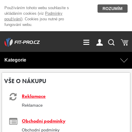
Používáním tohoto webu souhlasíte s
ROZUMÍM
ukládáním cookies (viz
Podmínky
používání
). Cookies jsou nutné pro
fungování webu.
GDPR
Vše o nákupu
Přihlášení
Registrace
Kategorie
O nás
Stavíme fitcentra
AKCE
Domácí cvičení
VŠE O NÁKUPU
Kariéra
Kontakt
Doplňky stravy
Fitness vybavení
Reklamace
Reklamace
Magazín
OUTLET OBLEČENÍ
Posilovací stroje
Obchodní podmínky
Značky
Obchodní podmínky