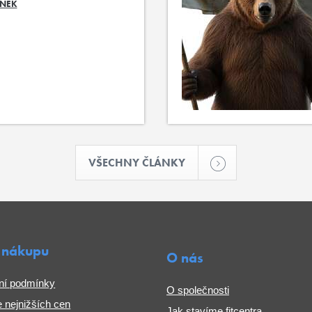
ÁNEK
VŠECHNY ČLÁNKY
 nákupu
O nás
ní podmínky
O společnosti
 nejnižších cen
Jak stavíme fitcentra