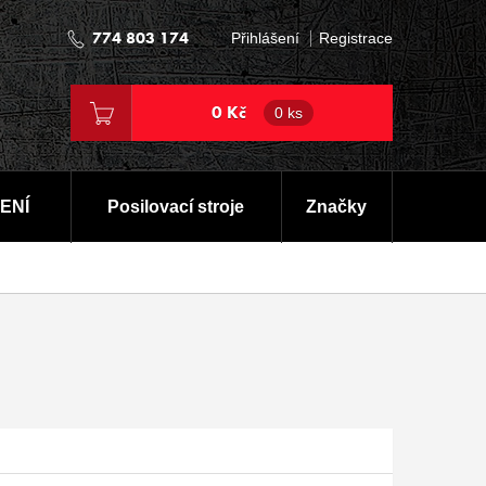
774 803 174
Přihlášení
Registrace
0 Kč
0 ks
ENÍ
Posilovací stroje
Značky