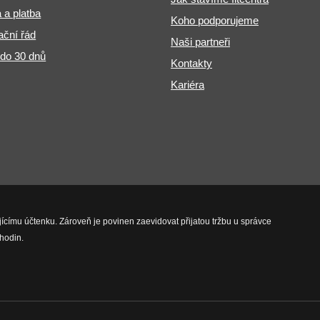
 a platba
Koho podporujeme
ční řád
Naši partneři
 do 30 dnů
Kontakty
Kariéra
jícímu účtenku. Zároveň je povinen zaevidovat přijatou tržbu u správce
hodin.