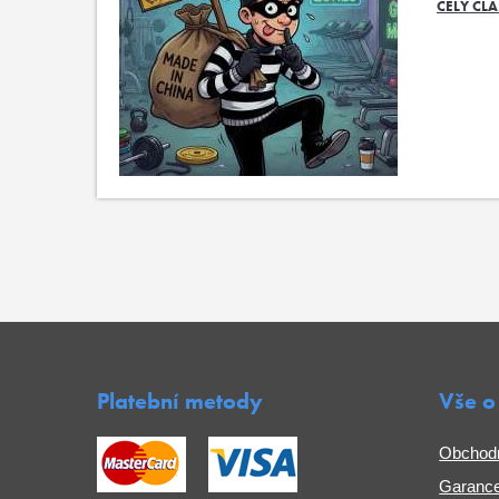
CELÝ ČL
Platební metody
Vše o
Obchod
Garance