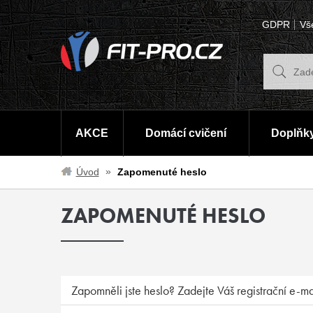
GDPR
Vš
AKCE
Domácí cvičení
Doplňky
Úvod
Zapomenuté heslo
ZAPOMENUTÉ HESLO
Zapomněli jste heslo? Zadejte Váš registrační e-m