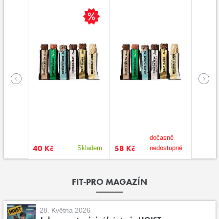
sně
dočasně
40 Kč
58 Kč
40 Kč
stupné
Skladem
nedostupné
FIT-PRO MAGAZÍN
28. Května 2026