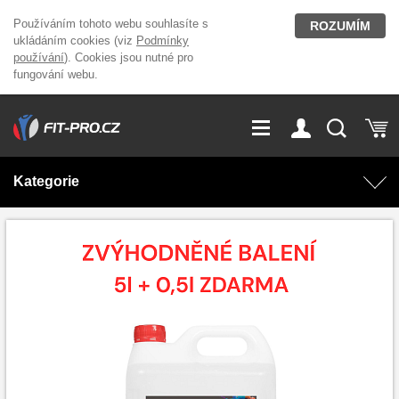
Používáním tohoto webu souhlasíte s
ROZUMÍM
ukládáním cookies (viz
Podmínky
používání
). Cookies jsou nutné pro
fungování webu.
GDPR
Vše o nákupu
Přihlášení
Registrace
Kategorie
O nás
Stavíme fitcentra
AKCE
Domácí cvičení
Kariéra
Kontakt
Doplňky stravy
Fitness vybavení
Magazín
OUTLET OBLEČENÍ
Posilovací stroje
Značky