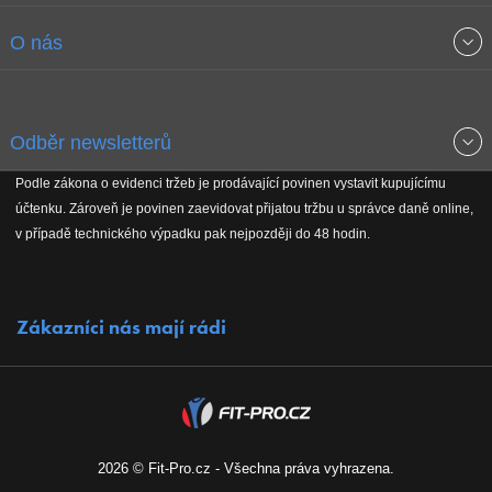
Obchodní podmínky
O nás
Garance nejnižších cen
O společnosti
Odběr newsletterů
Doprava a platba
Jak stavíme fitcentra
Podle zákona o evidenci tržeb je prodávající povinen vystavit kupujícímu
Získejte přehled o novinkách, slevách, akčním zboží a upozornění
účtenku. Zároveň je povinen zaevidovat přijatou tržbu u správce daně online,
Reklamační řád
Koho podporujeme
na nové články v magazínu!
v případě technického výpadku pak nejpozději do 48 hodin.
Vrácení do 30 dnů
Naši partneři
Zákazníci nás mají rádi
Kontakty
Kariéra
2026 © Fit-Pro.cz - Všechna práva vyhrazena.