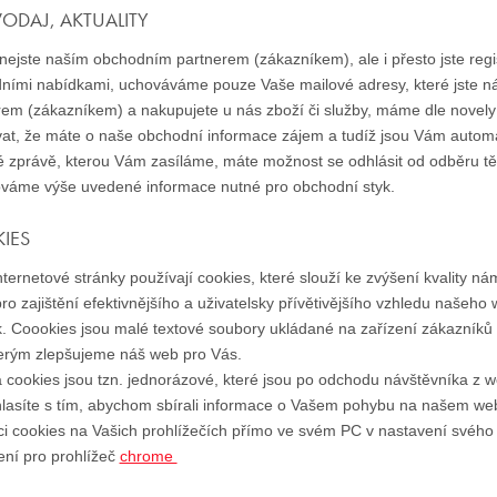
ODAJ, AKTUALITY
ejste naším obchodním partnerem (zákazníkem), ale i přesto jste regis
ními nabídkami, uchováváme pouze Vaše mailové adresy, které jste n
rem (zákazníkem) a nakupujete u nás zboží či služby, máme dle nove
at, že máte o naše obchodní informace zájem a tudíž jsou Vám automa
é zprávě, kterou Vám zasíláme, máte možnost se odhlásit od odběru těc
váme výše uvedené informace nutné pro obchodní styk.
IES
ternetové stránky používají cookies, které slouží ke zvýšení kvality n
ro zajištění efektivnějšího a uživatelsky přívětivějšího vzhledu našeho 
. Coookies jsou malé textové soubory ukládané na zařízení zákazníků d
terým zlepšujeme náš web pro Vás.
a cookies jsou tzn. jednorázové, které jsou po odchodu návštěvníka z 
lasíte s tím, abychom sbírali informace o Vašem pohybu na našem web
aci cookies na Vašich prohlížečích přímo ve svém PC v nastavení svého
ení pro prohlížeč
chrome