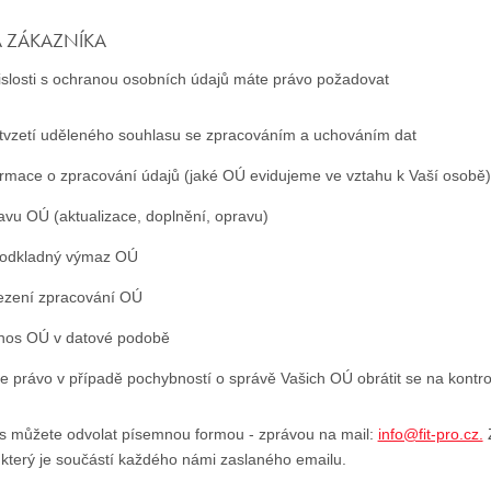
A ZÁKAZNÍKA
islosti s ochranou osobních údajů máte právo požadovat
tvzetí uděleného souhlasu se zpracováním a uchováním dat
ormace o zpracování údajů (jaké OÚ evidujeme ve vztahu k Vaší osobě)
avu OÚ (aktualizace, doplnění, opravu)
odkladný výmaz OÚ
zení zpracování OÚ
nos OÚ v datové podobě
e právo v případě pochybností o správě Vašich OÚ obrátit se na kontr
s můžete odvolat písemnou formou - zprávou na mail:
info@fit-pro.cz.
Z
 který je součástí každého námi zaslaného emailu.