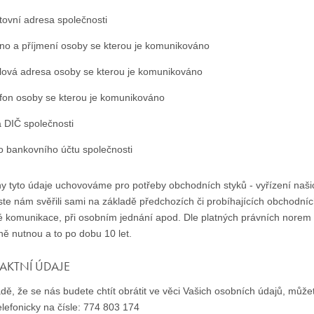
tovní adresa společnosti
no a příjmení osoby se kterou je komunikováno
lová adresa osoby se kterou je komunikováno
efon osoby se kterou je komunikováno
a DIČ společnosti
lo bankovního účtu společnosti
y tyto údaje uchovováme pro potřeby obchodních styků - vyřízení naši
ste nám svěřili sami na základě předchozích či probíhajících obchodníc
é komunikace, při osobním jednání apod. Dle platných právních nore
ně nutnou a to po dobu 10 let.
AKTNÍ ÚDAJE
dě, že se nás budete chtít obrátit ve věci Vašich osobních údajů, může
lefonicky na čísle: 774 803 174