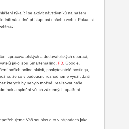
ášení týkající se aktivit návštěvníků na našem
lednili následně přístupnost našeho webu. Pokud si
aktivaci
štění zpracovatelských a dodavatelských operací,
ovatelů jako jsou Smartemailing,
FB
, Google,
í našich online aktivit, poskytovatelé hostingu,
 možné, že se v budoucnu rozhodneme využít další
, bez kterých by nebylo možné, realizovat naše
odmínek a splnění všech zákonných opatření
nepotřebujeme Váš souhlas a to v případech jako