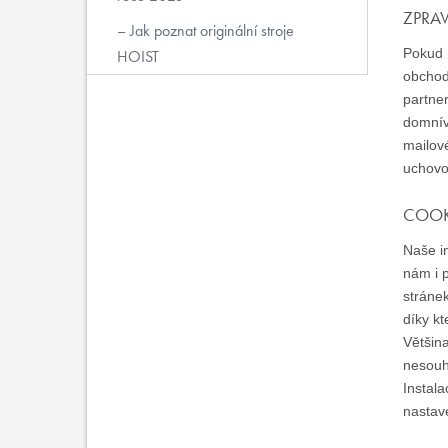
ZPRAV
Jak poznat originální stroje
Pokud n
HOIST
obchod
partne
domnív
mailov
uchovo
COOK
Naše in
nám i p
stránek
díky k
Většin
nesouh
Instal
nastav