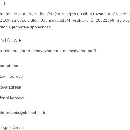
VCE
lem těchto stránek, zodpovědným za jejich obsah a rozsah, a zároveň s
ECH s.r.o. se sídlem Jaurisova 515/4, Praha 4. IČ: 28822668. Správ
Váchu, jednatele společnosti.
NÍ ÚDAJE
sobní data, která uchovováme a zpracováváme patří
no, příjmení
tovní adresa
lová adresa
efonní kontakt
dě právnických osob je to
lo společnosti