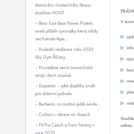
domácího i komerčního fitness
PRÁV
značkou HOIST
V souv
Bear Foot Bear Power Protein,
aneb příběh syrovátky která nikdy
zpě
nechutnala lépe...
inf
Poslední realizace roku 2023
Sky Gym Říčany
opr
Provádíme servis komerčních
bez
strojů všech značek
ome
Dopamin – jaké doplňky zvolit
pře
pro duševní pohodu
Berberin, co možná ještě nevíte...
mát
Cvičení s větrem ve vlasech
Souhla
Fit-Pro Czech a Form Factory v
odkaz,
roce 2025