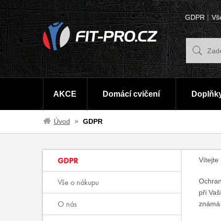
GDPR
Vš
AKCE
Domácí cvičení
Doplňky
Úvod
GDPR
GDPR
Vítejte
Vše o nákupu
Ochrana
při Va
O nás
známá 