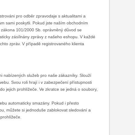
trováni pro odběr zpravodaje s aktualitami a
ám sami poskytli. Pokud jste naším obchodním
ly zákona 101/2000 Sb. oprávněný důvod se
ticky zásílnány zprávy z našeho eshopu. V každé
hto zpráv. V případě registrovaného klienta
ámi nabízených služeb pro naše zákazníky. Slouží
webu. Svou roli hrají i v zabezpečení přístupnosti
o jejich prohlížeče. Ve zkratce se jedná o soubory,
webu automaticky smazány. Pokud i přesto
u, můžete si jednoduše zablokovat sledování a
 prohlížeče.