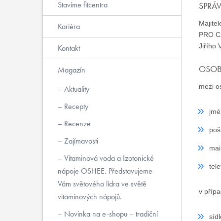
Stavíme fitcentra
SPRÁ
Majite
Kariéra
PRO CZ
Jiřího 
Kontakt
OSOB
Magazín
mezi o
Aktuality
Recepty
jmé
Recenze
poš
Zajímavosti
mai
Vitaminová voda a Izotonické
tel
nápoje OSHEE. Představujeme
Vám světového lídra ve světě
v přípa
vitaminových nápojů.
Novinka na e-shopu – tradiční
síd