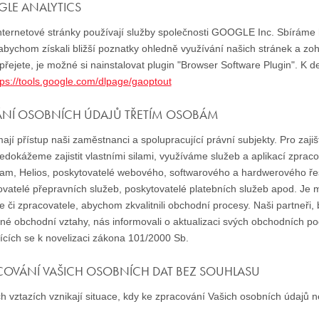
LE ANALYTICS
ternetové stránky používají služby společnosti GOOGLE Inc. Sbíráme hl
bychom získali bližší poznatky ohledně využívání našich stránek a zoh
přejete, je možné si nainstalovat plugin "Browser Software Plugin". K de
tps://tools.google.com/dlpage/gaoptout
ÁNÍ OSOBNÍCH ÚDAJŮ TŘETÍM OSOBÁM
jí přístup naši zaměstnanci a spolupracující právní subjekty. Pro zaji
edokážeme zajistit vlastními silami, využíváme služeb a aplikací zprac
am, Helios, poskytovatelé webového, softwarového a hardwerového řešen
ovatelé přepravních služeb, poskytovatelé platebních služeb apod. Je
e či zpracovatele, abychom zkvalitnili obchodní procesy. Naši partneři
né obchodní vztahy, nás informovali o aktualizaci svých obchodních p
jících se k novelizaci zákona 101/2000 Sb.
COVÁNÍ VAŠICH OSOBNÍCH DAT BEZ SOUHLASU
h vztazích vznikají situace, kdy ke zpracování Vašich osobních údajů 