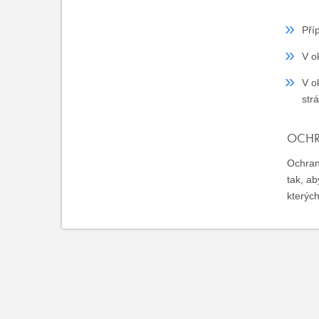
Pří
V o
V o
str
OCHR
Ochran
tak, a
kterých