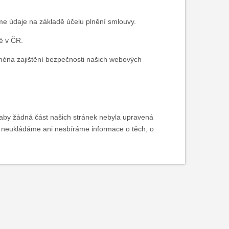
áme údaje na základě účelu plnění smlouvy.
né v ČR.
ména zajištění bezpečnosti našich webových
 aby žádná část našich stránek nebyla upravená
í neukládáme ani nesbíráme informace o těch, o