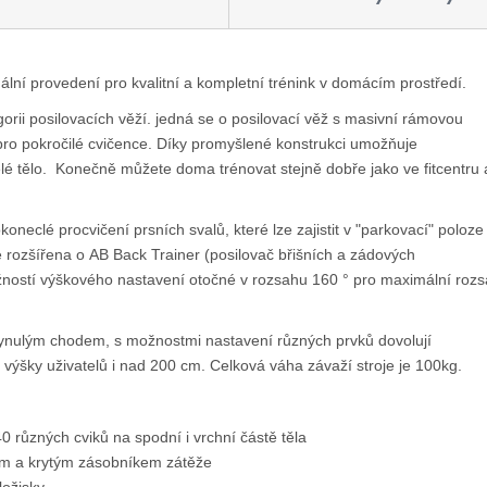
ní provedení pro kvalitní a kompletní trénink v domácím prostředí.
rii posilovacích věží. jedná se o posilovací věž s masivní rámovou
o pokročilé cvičence. Díky promyšlené konstrukci umožňuje
elé tělo. Konečně můžete doma trénovat stejně dobře jako ve fitcentru 
neclé procvičení prsních svalů, které lze zajistit v "parkovací" poloze
je rozšířena o AB Back Trainer (posilovač břišních a zádových
žností výškového nastavení otočné v rozsahu 160 ° pro maximální roz
plynulým chodem, s možnostmi nastavení různých prvků dovolují
 výšky uživatelů i nad 200 cm. Celková váha závaží stroje je 100kg.
0 různých cviků na spodní i vrchní částě těla
hem a krytým zásobníkem zátěže