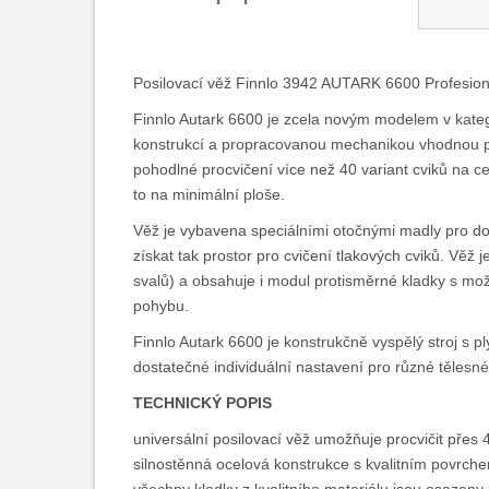
Posilovací věž Finnlo 3942 AUTARK 6600 Profesionál
Finnlo Autark 6600 je zcela novým modelem v katego
konstrukcí a propracovanou mechanikou vhodnou pr
pohodlné procvičení více než 40 variant cviků na c
to na minimální ploše.
Věž je vybavena speciálními otočnými madly pro doko
získat tak prostor pro cvičení tlakových cviků. Věž 
svalů) a obsahuje i modul protisměrné kladky s mo
pohybu.
Finnlo Autark 6600 je konstrukčně vyspělý stroj s 
dostatečné individuální nastavení pro různé tělesné
TECHNICKÝ POPIS
universální posilovací věž umožňuje procvičit přes 4
silnostěnná ocelová konstrukce s kvalitním povrc