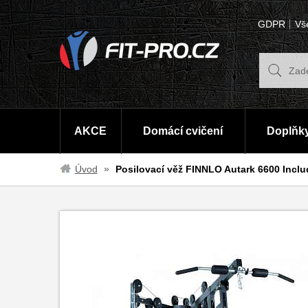
GDPR
Vš
AKCE
Domácí cvičení
Doplňky
Úvod
Posilovací věž FINNLO Autark 6600 Incl