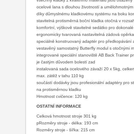
všechny kladky z kvalitního materiálu jsou osazeny 
ocelové lana s dlouhou životností a umělohmotným
díky důmyslnému kladkovému systému na boku kons
stavitelná protisměrná boční kladka otočná v rozs
komfortní, výškově stavitelné sedátko pro dokonalé
ergonomicky tvarovaná nastavitelná zádová opěrka
speciálně konstruovaný adaptér pro předkopávání 
vestavěný samostatný Butterfly modul s otočnými 
integrované speciální stanoviště AB Back Trainer pr
je častým důvodem bolestí zad
instalovaná sada ocelového závaží 20 x 5kg, celke
max. zátěž v tahu 110 kg
součástí dodávky jsou profesionální adaptéry pro 
na protisměrnou kladku
Hmotnost cvičence: 120 kg
OSTATNÍ INFORMACE
Celková hmotnost stroje 301 kg
pRozměry stroje - délka: 193 cm
Rozměry stroje - šířka: 215 cm