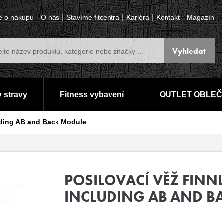
e o nákupu
O nás
Stavíme fitcentra
Kariéra
Kontakt
Magazín
 stravy
Fitness vybavení
OUTLET OBLEČ
uding AB and Back Module
POSILOVACÍ VĚŽ FINN
INCLUDING AB AND B