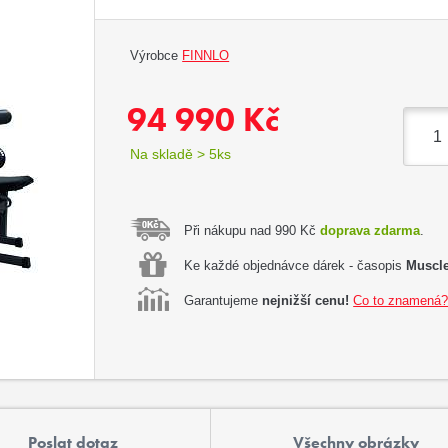
Výrobce
FINNLO
94 990 Kč
Na skladě > 5ks
Při nákupu nad 990 Kč
doprava zdarma
.
Ke každé objednávce dárek - časopis
Muscle
Garantujeme
nejnižší cenu!
Co to znamená
Poslat dotaz
Všechny obrázky