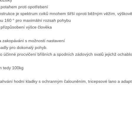
ložisky
 potahem proti opotřebení
trukce je spektrum cviků mnohem šiřší oproti běžným věžím, výškov
ahu 160 ° pro maximální rozsah pohybu
 přizpůsobení výšce člověka
a zakopávání s možností nastavení
madly pro dokonalý pohyb.
o účinné procvičení břišních a spodních zádových svalů jejichž ochablo
m tedy 100kg
stahvání hodní kladky s ochranným čalouněním, tricepsové lano a adapt