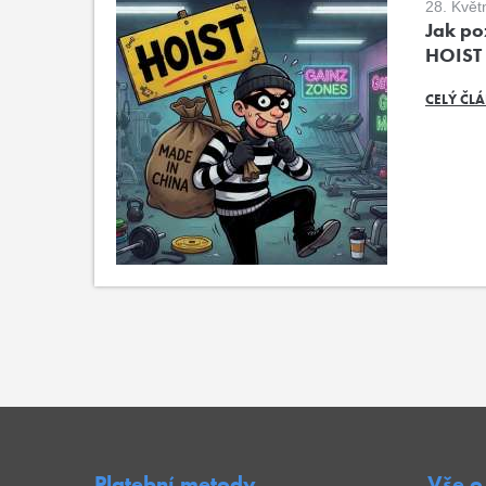
28. Květ
Jak poz
HOIST
CELÝ ČL
Platební metody
Vše o