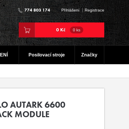
774 803 174
Přihlášení
Registrace
0 Kč
0 ks
ENÍ
Posilovací stroje
Značky
LO AUTARK 6600
ACK MODULE