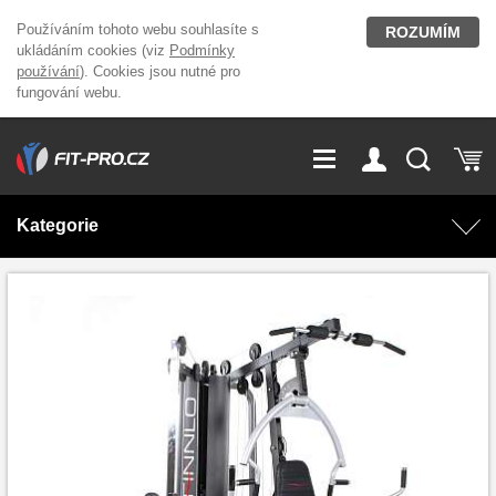
Používáním tohoto webu souhlasíte s
ROZUMÍM
ukládáním cookies (viz
Podmínky
používání
). Cookies jsou nutné pro
fungování webu.
GDPR
Vše o nákupu
Přihlášení
Registrace
Kategorie
O nás
Stavíme fitcentra
AKCE
Domácí cvičení
Kariéra
Kontakt
Doplňky stravy
Fitness vybavení
Magazín
OUTLET OBLEČENÍ
Posilovací stroje
Značky