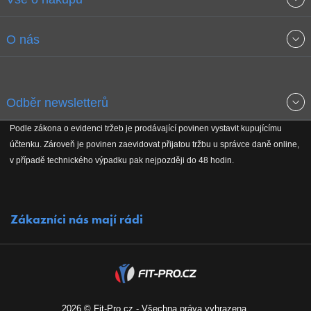
Obchodní podmínky
O nás
Garance nejnižších cen
O společnosti
Odběr newsletterů
Doprava a platba
Jak stavíme fitcentra
Podle zákona o evidenci tržeb je prodávající povinen vystavit kupujícímu
Získejte přehled o novinkách, slevách, akčním zboží a upozornění
účtenku. Zároveň je povinen zaevidovat přijatou tržbu u správce daně online,
Reklamační řád
Koho podporujeme
na nové články v magazínu!
v případě technického výpadku pak nejpozději do 48 hodin.
Vrácení do 30 dnů
Naši partneři
Zákazníci nás mají rádi
Kontakty
Kariéra
2026 © Fit-Pro.cz - Všechna práva vyhrazena.