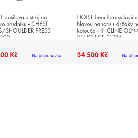
 posilovací stroj na
HOIST benchpress lavice
tvo hrudníku - CHEST
hlavou nahoru s držáky n
S/SHOULDER PRESS
kotouče - INCLINE OLY
300
BENCH CF-3172A
500 Kč
34 500 Kč
Na objednávku
Na obje