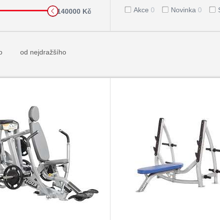
Akce
0
Novinka
0
140000 Kč
o
od nejdražšího