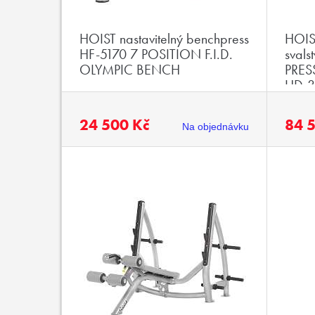
HOIST nastavitelný benchpress
HOIST
HF-5170 7 POSITION F.I.D.
svals
OLYMPIC BENCH
PRES
HD-3
24 500 Kč
84 
Na objednávku