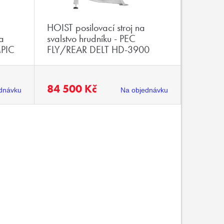
HOIST posilovací stroj na
a
svalstvo hrudníku - PEC
MPIC
FLY/REAR DELT HD-3900
84 500 Kč
dnávku
Na objednávku