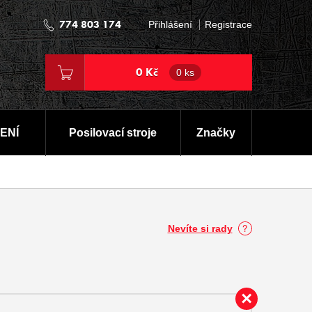
774 803 174
Přihlášení
Registrace
0 Kč
0 ks
ENÍ
Posilovací stroje
Značky
Nevíte si rady