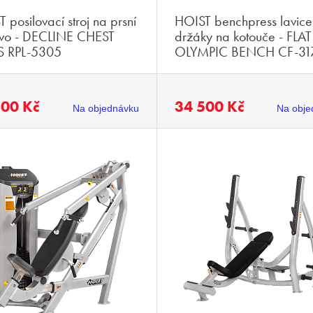
 posilovací stroj na prsní
HOIST benchpress lavice
stvo - DECLINE CHEST
držáky na kotouče - FLAT
S RPL-5305
OLYMPIC BENCH CF-31
500 Kč
34 500 Kč
Na objednávku
Na obje