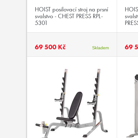
HOIST posilovací stroj na prsní
HOIST
svalstvo - CHEST PRESS RPL-
sval
5301
PRES
69 500 Kč
69 
Skladem