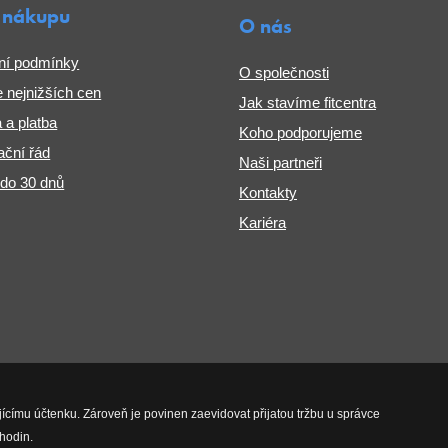
 nákupu
O nás
ní podmínky
O společnosti
 nejnižších cen
Jak stavíme fitcentra
 a platba
Koho podporujeme
ční řád
Naši partneři
 do 30 dnů
Kontakty
Kariéra
jícímu účtenku. Zároveň je povinen zaevidovat přijatou tržbu u správce
hodin.