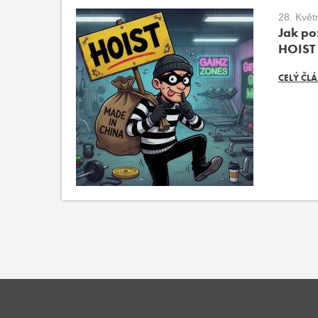
28. Květ
Jak poz
HOIST
CELÝ ČL