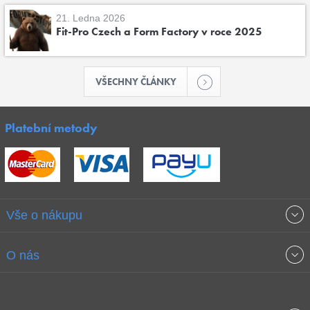
21. Ledna 2026
Fit-Pro Czech a Form Factory v roce 2025
VŠECHNY ČLÁNKY
Platební metody
Vše o nákupu
Obchodní podmínky
O nás
Garance nejnižších cen
O společnosti