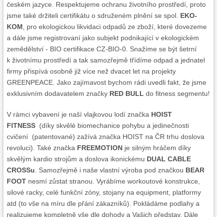
českém jazyce. Respektujeme ochranu životního prostředí, proto
jsme také držiteli certifikátu o sdruženém plnění se spol.
EKO-
KOM
, pro ekologickou likvidaci odpadů ze zboží, které dovezeme
a dále jsme registrovaní jako subjekt podnikající v ekologickém
zemědělství - BIO certifikace CZ-BIO-0. Snažíme se být šetrní
k životnímu prostředí a tak samozřejmě třídíme odpad a jednatel
firmy přispívá osobně již více než dvacet let na projekty
GREENPEACE. Jako zajímavost bychom rádi uvedli fakt, že jsme
exklusivním dodavatelem značky
RED BULL
do fitness segmentu!
V rámci vybavení je naší vlajkovou lodí značka
HOIST
FITNESS
(díky skvělé biomechanice pohybu a jedinečnosti
cvičení (patentované) zažívá značka HOIST na ČR trhu doslova
revoluci). Také značka
FREEMOTION
je silným hráčem díky
skvělým kardio strojům a doslova ikonickému
DUAL CABLE
CROSSu
. Samozřejmě i naše vlastní výroba pod značkou
BEAR
FOOT
nesmí zůstat stranou. Vyrábíme workoutové konstrukce,
silové racky, celé funkční zóny, stojany na equipment, platformy
atd (to vše na míru dle přání zákazníků). Pokládáme podlahy a
realizujeme kompletně vše dle dohody a Vašich představ. Dále