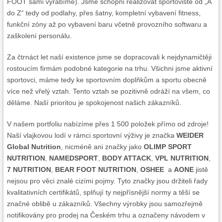
FOOT sami vyrábíme). Jsme schopni realizovat sportoviště od „A
do Z“ tedy od podlahy, přes šatny, kompletní vybavení fitness,
funkční zóny až po vybavení baru včetně provozního softwaru a
zaškolení personálu.
Za čtrnáct let naší existence jsme se dopracovali k nejdynamičtěji
rostoucím firmám podobné kategorie na trhu. Všichni jsme aktivní
sportovci, máme tedy ke sportovním doplňkům a sportu obecně
více než vřelý vztah. Tento vztah se pozitivně odráží na všem, co
děláme. Naší prioritou je spokojenost našich zákazníků.
V našem portfoliu nabízíme přes 1 500 položek přímo od zdroje!
Naší vlajkovou lodí v rámci sportovní výživy je značka
WEIDER
Global Nutrition
, nicméně ani značky jako
OLIMP SPORT
NUTRITION
,
NAMEDSPORT
,
BODY ATTACK
,
VPL NUTRITION
,
7 NUTRITION
,
BEAR FOOT NUTRITION
,
OSHEE
a
AONE
jistě
nejsou pro věci znalé cizími pojmy. Tyto značky jsou držiteli řady
kvalitativních certifikátů, splňují ty nejpřísnější normy a těší se
značné oblibě u zákazníků. Všechny výrobky jsou samozřejmě
notifikovány pro prodej na Českém trhu a označeny návodem v