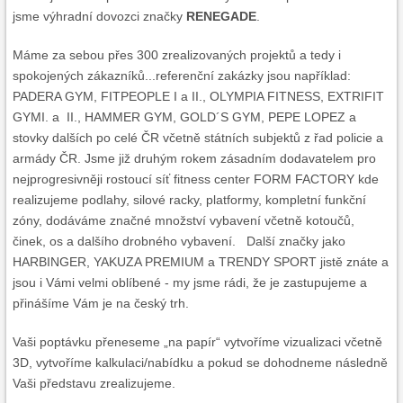
jsme výhradní dovozci značky
RENEGADE
.
Máme za sebou přes 300 zrealizovaných projektů a tedy i
spokojených zákazníků...referenční zakázky jsou například:
PADERA GYM, FITPEOPLE I a II., OLYMPIA FITNESS, EXTRIFIT
GYMI. a II., HAMMER GYM, GOLD´S GYM, PEPE LOPEZ a
stovky dalších po celé ČR včetně státních subjektů z řad policie a
armády ČR. Jsme již druhým rokem zásadním dodavatelem pro
nejprogresivněji rostoucí síť fitness center FORM FACTORY kde
realizujeme podlahy, silové racky, platformy, kompletní funkční
zóny, dodáváme značné množství vybavení včetně kotoučů,
činek, os a dalšího drobného vybavení. Další značky jako
HARBINGER, YAKUZA PREMIUM a TRENDY SPORT jistě znáte a
jsou i Vámi velmi oblíbené - my jsme rádi, že je zastupujeme a
přinášíme Vám je na český trh.
Vaši poptávku přeneseme „na papír“ vytvoříme vizualizaci včetně
3D, vytvoříme kalkulaci/nabídku a pokud se dohodneme následně
Vaši představu zrealizujeme.