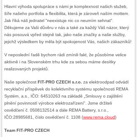
Hlavní výhoda spolupráce s námi je komplexnost našich služeb,
šíře našeho portfolia a flexibilita, která je zároveň naším mottem.
Jak říká náš jednatel "neexistuje nic co neumím sehnat".
Děkujeme za Vaši důvěru v nás a také za každý Váš názor, který
nás posouvá vpřed stejně tak, jako naše značky a naše služby,
jejichž výsledkem by měla být spokojenost Vás, našich zákazníků!
V neposlední řadě bychom rádi zmínili fakt, že působíme velice
aktivně i na Slovenském trhu kde za sebou máme desítky
realizovaných projektů.
Naše společnost
FIT-PRO CZECH s.r.o.
za elektroodpad odvádí
recyklační příspěvek do kolektivního systému společnosti REMA
Systém, a.s., IČO: 64510263 na základě „Smlouvy o zajištění
plnění povinností výrobce elektrozařízení“. Jsme držiteli
osvědčení č. 0508132514 a dále REMA Battery, s.r.o.,
IČO:28985681, číslo osvědčení č. 1108 (
www.rema.cloud
)
Team FIT-PRO CZECH