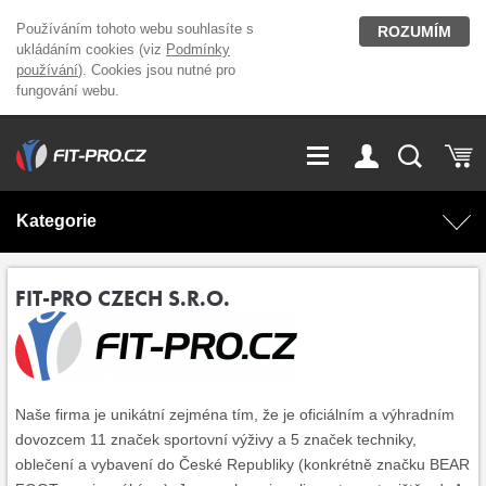
Používáním tohoto webu souhlasíte s
ROZUMÍM
ukládáním cookies (viz
Podmínky
používání
). Cookies jsou nutné pro
fungování webu.
GDPR
Vše o nákupu
Přihlášení
Registrace
Kategorie
O nás
Stavíme fitcentra
AKCE
Domácí cvičení
FIT-PRO CZECH S.R.O.
Kariéra
Kontakt
Doplňky stravy
Fitness vybavení
Magazín
OUTLET OBLEČENÍ
Posilovací stroje
Naše firma je unikátní zejména tím, že je oficiálním a výhradním
dovozcem 11 značek sportovní výživy a 5 značek techniky,
oblečení a vybavení do České Republiky (konkrétně značku BEAR
Značky