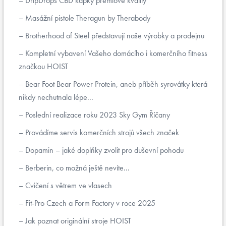
DripDrops CBD kapky prémiové kvality
Masážní pistole Theragun by Therabody
Brotherhood of Steel představují naše výrobky a prodejnu
Kompletní vybavení Vašeho domácího i komerčního fitness
značkou HOIST
Bear Foot Bear Power Protein, aneb příběh syrovátky která
nikdy nechutnala lépe...
Poslední realizace roku 2023 Sky Gym Říčany
Provádíme servis komerčních strojů všech značek
Dopamin – jaké doplňky zvolit pro duševní pohodu
Berberin, co možná ještě nevíte...
Cvičení s větrem ve vlasech
Fit-Pro Czech a Form Factory v roce 2025
Jak poznat originální stroje HOIST