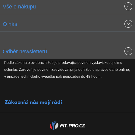
Vše o nákupu
Obchodní podmínky
O nás
Garance nejnižších cen
O společnosti
Odběr newsletterů
Doprava a platba
Jak stavíme fitcentra
Podle zákona o evidenci tržeb je prodávající povinen vystavit kupujícímu
Získejte přehled o novinkách, slevách, akčním zboží a upozornění
účtenku. Zároveň je povinen zaevidovat přijatou tržbu u správce daně online,
Reklamační řád
Koho podporujeme
na nové články v magazínu!
v případě technického výpadku pak nejpozději do 48 hodin.
Vrácení do 30 dnů
Naši partneři
Zákazníci nás mají rádi
Kontakty
Kariéra