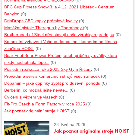
Novinka na e-shopu – OMEGA 3-6-9
(0)
BFC Cup Fitness Show 3. a 4.12. 2021 Liberec - Centrum
Babylon
(0)
DripDrops CBD kapky prémiové kvality
(0)
Masážní pistole Theragun by Therabody
(0)
Brotherhood of Steel představují naše výrobky a prodejnu
(0)
Kompletní vybavení Vašeho domácího i komerčního fitness
značkou HOIST
(0)
Bear Foot Bear Power Protein, aneb příběh syrovátky která
nikdy nechutnala lépe...
(0)
Poslední realizace roku 2023 Sky Gym Říčany
(0)
Provádíme servis komerčních strojů všech značek
(0)
Dopamin – jaké doplňky zvolit pro duševní pohodu
(0)
Berberin, co možná ještě nevíte...
(0)
Cvičení s větrem ve vlasech
(0)
Fit-Pro Czech a Form Factory v roce 2025
(0)
Jak poznat originální stroje HOIST
(0)
28. Května 2026
Jak poznat originální stroje HOIST