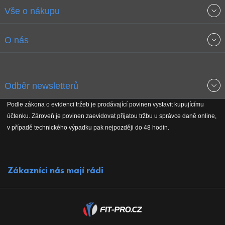
Vše o nákupu
Obchodní podmínky
O nás
Garance nejnižších cen
O společnosti
Odběr newsletterů
Doprava a platba
Jak stavíme fitcentra
Podle zákona o evidenci tržeb je prodávající povinen vystavit kupujícímu
Získejte přehled o novinkách, slevách, akčním zboží a upozornění
účtenku. Zároveň je povinen zaevidovat přijatou tržbu u správce daně online,
Reklamační řád
Koho podporujeme
na nové články v magazínu!
v případě technického výpadku pak nejpozději do 48 hodin.
Vrácení do 30 dnů
Naši partneři
Zákazníci nás mají rádi
Kontakty
Kariéra