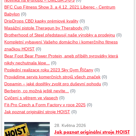
Novinka na e-shopu – OMEGA 3-6-9
(0)
BFC Cup Fitness Show 3. a 4.12. 2021 Liberec - Centrum
Babylon
(0)
DripDrops CBD kapky prémiové kvality
(0)
Masážní pistole Theragun by Therabody
(0)
Brotherhood of Steel představují naše výrobky a prodejnu
(0)
Kompletní vybavení Vašeho domácího i komerčního fitness
značkou HOIST
(0)
Bear Foot Bear Power Protein, aneb příběh syrovátky která
nikdy nechutnala lépe...
(0)
Poslední realizace roku 2023 Sky Gym Říčany
(0)
Provádíme servis komerčních strojů všech značek
(0)
Dopamin – jaké doplňky zvolit pro duševní pohodu
(0)
Berberin, co možná ještě nevíte...
(0)
Cvičení s větrem ve vlasech
(0)
Fit-Pro Czech a Form Factory v roce 2025
(0)
Jak poznat originální stroje HOIST
(0)
28. Května 2026
Jak poznat originální stroje HOIST