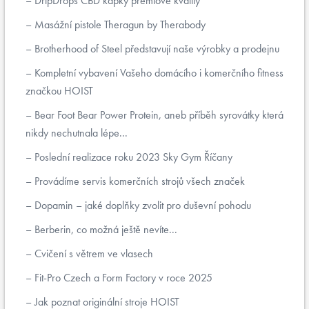
DripDrops CBD kapky prémiové kvality
Masážní pistole Theragun by Therabody
Brotherhood of Steel představují naše výrobky a prodejnu
Kompletní vybavení Vašeho domácího i komerčního fitness
značkou HOIST
Bear Foot Bear Power Protein, aneb příběh syrovátky která
nikdy nechutnala lépe...
Poslední realizace roku 2023 Sky Gym Říčany
Provádíme servis komerčních strojů všech značek
Dopamin – jaké doplňky zvolit pro duševní pohodu
Berberin, co možná ještě nevíte...
Cvičení s větrem ve vlasech
Fit-Pro Czech a Form Factory v roce 2025
Jak poznat originální stroje HOIST