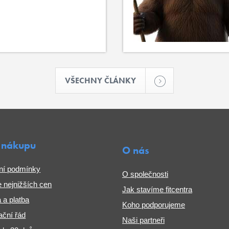
VŠECHNY ČLÁNKY
 nákupu
O nás
ní podmínky
O společnosti
 nejnižších cen
Jak stavíme fitcentra
 a platba
Koho podporujeme
ční řád
Naši partneři