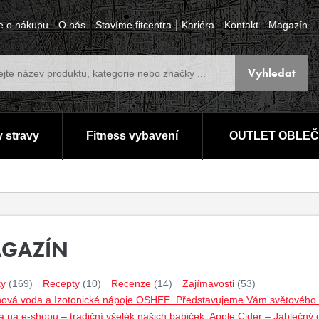
e o nákupu
O nás
Stavíme fitcentra
Kariéra
Kontakt
Magazín
 stravy
Fitness vybavení
OUTLET OBLEČ
GAZÍN
ty
(169)
Recepty
(10)
Recenze
(14)
Zajímavosti
(53)
nová voda a Izotonické nápoje OSHEE. Představujeme Vám světového lí
 na e-shopu – tradiční všelék našich babiček. Apple Cider – Jablečný 