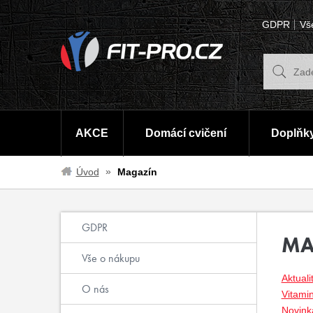
GDPR
Vš
AKCE
Domácí cvičení
Doplňky
Úvod
Magazín
GDPR
MA
Vše o nákupu
Aktuali
O nás
Vitami
Novinka