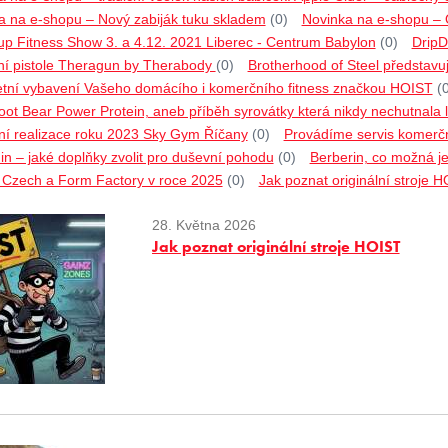
a na e-shopu – Nový zabiják tuku skladem
(0)
Novinka na e-shopu –
p Fitness Show 3. a 4.12. 2021 Liberec - Centrum Babylon
(0)
DripD
í pistole Theragun by Therabody
(0)
Brotherhood of Steel představu
tní vybavení Vašeho domácího i komerčního fitness značkou HOIST
(
ot Bear Power Protein, aneb příběh syrovátky která nikdy nechutnala l
ní realizace roku 2023 Sky Gym Říčany
(0)
Provádíme servis komerčn
n – jaké doplňky zvolit pro duševní pohodu
(0)
Berberin, co možná ješ
o Czech a Form Factory v roce 2025
(0)
Jak poznat originální stroje 
28. Května 2026
Jak poznat originální stroje HOIST