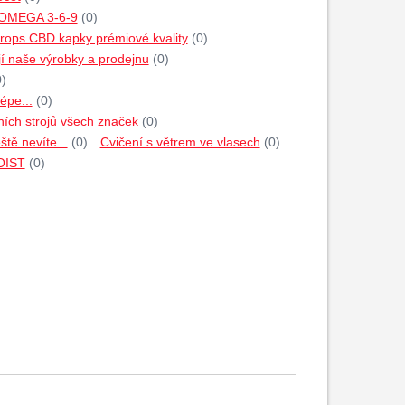
 OMEGA 3-6-9
(0)
rops CBD kapky prémiové kvality
(0)
jí naše výrobky a prodejnu
(0)
0)
épe...
(0)
ích strojů všech značek
(0)
tě nevíte...
(0)
Cvičení s větrem ve vlasech
(0)
HOIST
(0)