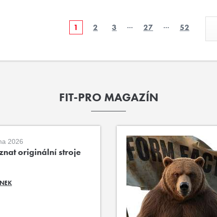
…
…
1
2
3
27
52
FIT-PRO MAGAZÍN
na 2026
nat originální stroje
ÁNEK