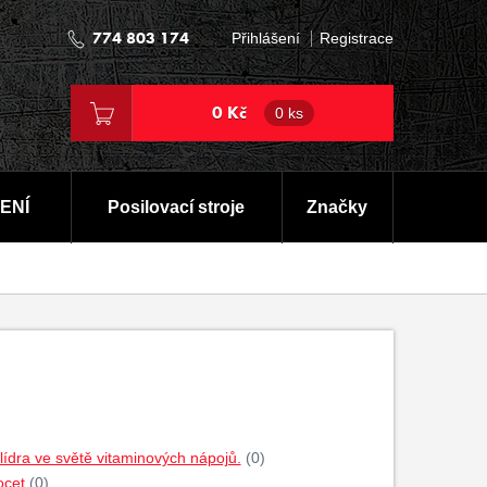
774 803 174
Přihlášení
Registrace
0 Kč
0 ks
ENÍ
Posilovací stroje
Značky
dra ve světě vitaminových nápojů.
(0)
ocet
(0)