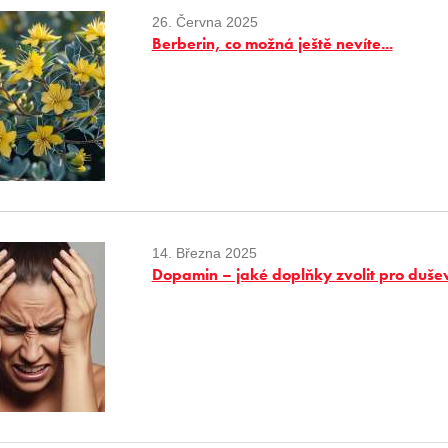
26. Června 2025
Berberin, co možná ještě nevíte...
14. Března 2025
Dopamin – jaké doplňky zvolit pro duše