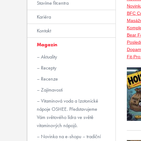
Stavíme fitcentra
Novink
BFC Cu
Kariéra
Masážn
Komple
Kontakt
Bear Fo
Posled
Magazín
Dopami
Aktuality
Fit-Pr
Recepty
Recenze
Zajímavosti
Vitaminová voda a Izotonické
nápoje OSHEE. Představujeme
Vám světového lídra ve světě
vitaminových nápojů.
Novinka na e-shopu – tradiční