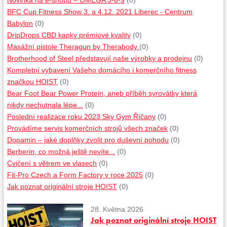
Novinka na e-shopu – OMEGA 3-6-9
(0)
BFC Cup Fitness Show 3. a 4.12. 2021 Liberec - Centrum
Babylon
(0)
DripDrops CBD kapky prémiové kvality
(0)
Masážní pistole Theragun by Therabody
(0)
Brotherhood of Steel představují naše výrobky a prodejnu
(0)
Kompletní vybavení Vašeho domácího i komerčního fitness
značkou HOIST
(0)
Bear Foot Bear Power Protein, aneb příběh syrovátky která
nikdy nechutnala lépe...
(0)
Poslední realizace roku 2023 Sky Gym Říčany
(0)
Provádíme servis komerčních strojů všech značek
(0)
Dopamin – jaké doplňky zvolit pro duševní pohodu
(0)
Berberin, co možná ještě nevíte...
(0)
Cvičení s větrem ve vlasech
(0)
Fit-Pro Czech a Form Factory v roce 2025
(0)
Jak poznat originální stroje HOIST
(0)
28. Května 2026
Jak poznat originální stroje HOIST