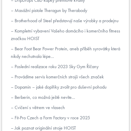
DripDrops CBD kapky prémiové kvality
Masážní pistole Theragun by Therabody
Brotherhood of Steel představují naše výrobky a prodejnu
Kompletní vybavení Vašeho domácího i komerčního fitness
značkou HOIST
Bear Foot Bear Power Protein, aneb příběh syrovátky která
nikdy nechutnala lépe...
Poslední realizace roku 2023 Sky Gym Říčany
Provádíme servis komerčních strojů všech značek
Dopamin – jaké doplňky zvolit pro duševní pohodu
Berberin, co možná ještě nevíte...
Cvičení s větrem ve vlasech
Fit-Pro Czech a Form Factory v roce 2025
Jak poznat originální stroje HOIST