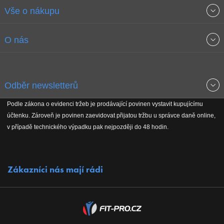
Vše o nákupu
Obchodní podmínky
O nás
Garance nejnižších cen
O společnosti
Odběr newsletterů
Doprava a platba
Jak stavíme fitcentra
Podle zákona o evidenci tržeb je prodávající povinen vystavit kupujícímu
Získejte přehled o novinkách, slevách, akčním zboží a upozornění
účtenku. Zároveň je povinen zaevidovat přijatou tržbu u správce daně online,
Reklamační řád
Koho podporujeme
na nové články v magazínu!
v případě technického výpadku pak nejpozději do 48 hodin.
Vrácení do 30 dnů
Naši partneři
Zákazníci nás mají rádi
Kontakty
Kariéra