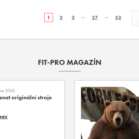
…
…
1
2
3
27
52
FIT-PRO MAGAZÍN
na 2026
nat originální stroje
ÁNEK