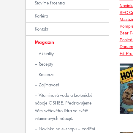
Stavíme fitcentra
Novink
BFC Cu
Kariéra
Masážn
Komple
Kontakt
Bear Fo
Posled
Magazín
Dopami
Aktuality
Fit-Pr
Recepty
Recenze
Zajímavosti
Vitaminová voda a Izotonické
nápoje OSHEE. Představujeme
Vám světového lídra ve světě
vitaminových nápojů.
Novinka na e-shopu – tradiční