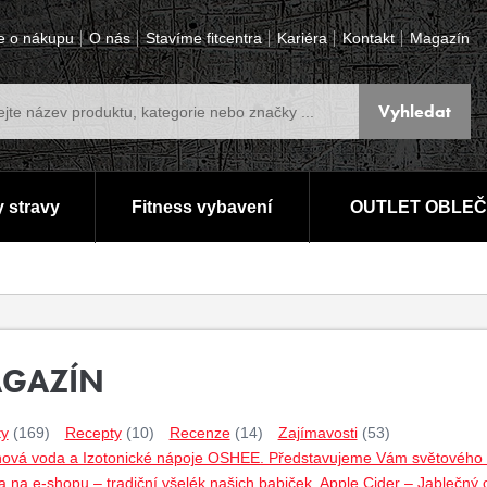
e o nákupu
O nás
Stavíme fitcentra
Kariéra
Kontakt
Magazín
 stravy
Fitness vybavení
OUTLET OBLEČ
GAZÍN
ty
(169)
Recepty
(10)
Recenze
(14)
Zajímavosti
(53)
nová voda a Izotonické nápoje OSHEE. Představujeme Vám světového lí
 na e-shopu – tradiční všelék našich babiček. Apple Cider – Jablečný 