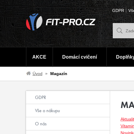
GDPR
Vš
AKCE
Domácí cvičení
Doplňky
Úvod
Magazín
GDPR
MA
Vše o nákupu
Aktuali
O nás
Vitami
Novinka