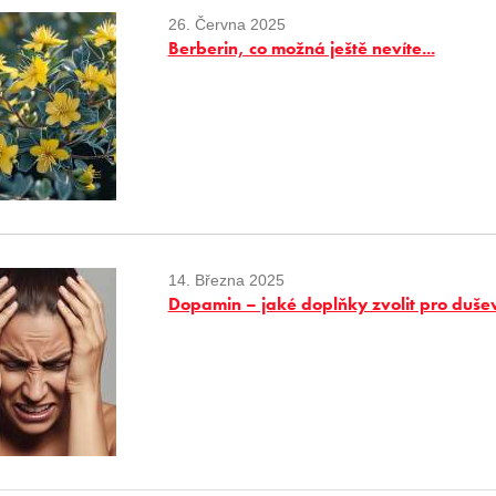
26. Června 2025
Berberin, co možná ještě nevíte...
14. Března 2025
Dopamin – jaké doplňky zvolit pro duše