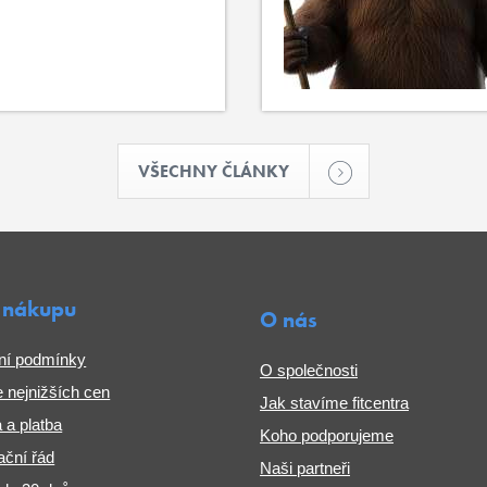
VŠECHNY ČLÁNKY
 nákupu
O nás
ní podmínky
O společnosti
 nejnižších cen
Jak stavíme fitcentra
 a platba
Koho podporujeme
ční řád
Naši partneři