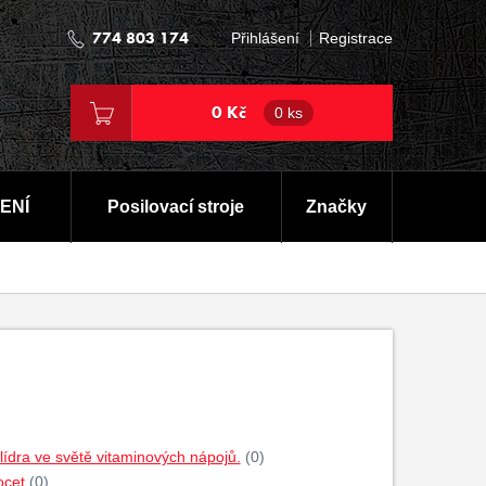
774 803 174
Přihlášení
Registrace
0 Kč
0 ks
ENÍ
Posilovací stroje
Značky
dra ve světě vitaminových nápojů.
(0)
ocet
(0)