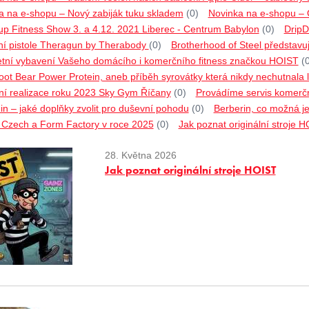
a na e-shopu – Nový zabiják tuku skladem
(0)
Novinka na e-shopu –
p Fitness Show 3. a 4.12. 2021 Liberec - Centrum Babylon
(0)
DripD
í pistole Theragun by Therabody
(0)
Brotherhood of Steel představu
tní vybavení Vašeho domácího i komerčního fitness značkou HOIST
(
ot Bear Power Protein, aneb příběh syrovátky která nikdy nechutnala l
ní realizace roku 2023 Sky Gym Říčany
(0)
Provádíme servis komerčn
n – jaké doplňky zvolit pro duševní pohodu
(0)
Berberin, co možná ješ
o Czech a Form Factory v roce 2025
(0)
Jak poznat originální stroje 
28. Května 2026
Jak poznat originální stroje HOIST