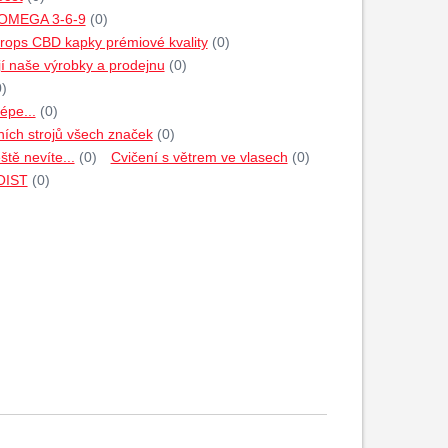
 OMEGA 3-6-9
(0)
rops CBD kapky prémiové kvality
(0)
jí naše výrobky a prodejnu
(0)
0)
épe...
(0)
ích strojů všech značek
(0)
tě nevíte...
(0)
Cvičení s větrem ve vlasech
(0)
HOIST
(0)