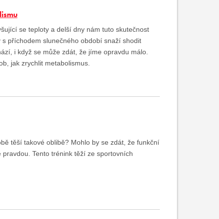
lismu
yšující se teploty a delší dny nám tuto skutečnost
dy s příchodem slunečného období snaží shodit
ází, i když se může zdát, že jíme opravdu málo.
, jak zrychlit metabolismus.
obě těší takové oblibě? Mohlo by se zdát, že funkční
e pravdou. Tento trénink těží ze sportovních