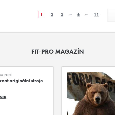
…
…
1
2
3
6
11
FIT-PRO MAGAZÍN
na 2026
nat originální stroje
ÁNEK