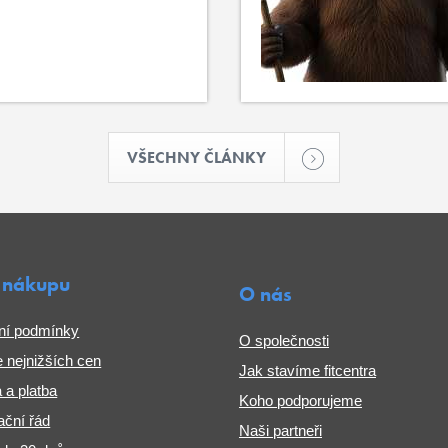
VŠECHNY ČLÁNKY
 nákupu
O nás
ní podmínky
O společnosti
 nejnižších cen
Jak stavíme fitcentra
 a platba
Koho podporujeme
ční řád
Naši partneři