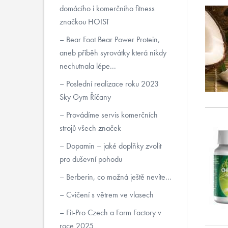
domácího i komerčního fitness
značkou HOIST
Bear Foot Bear Power Protein,
aneb příběh syrovátky která nikdy
nechutnala lépe...
Poslední realizace roku 2023
Sky Gym Říčany
Provádíme servis komerčních
strojů všech značek
Dopamin – jaké doplňky zvolit
pro duševní pohodu
Berberin, co možná ještě nevíte...
Cvičení s větrem ve vlasech
Fit-Pro Czech a Form Factory v
roce 2025