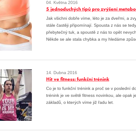
04. Května 2016
5 jednoduchých tipů pro zvýšení metabo
Jak všichni dobře víme, léto je za dveřmi, a zv
stále častěji připomínají. Spousta z nás se te
přebytečný tuk, a spoustě z nás to opět nevych
Někde se ale stala chybka a my hledáme způsob
14. Dubna 2016
Hit ve fitness: funkční trénink
Co je to funkční trénink a proč se v poslední d
trénink je ve světě fitness novinkou, ale opak j
základů, o kterých víme již řadu let.