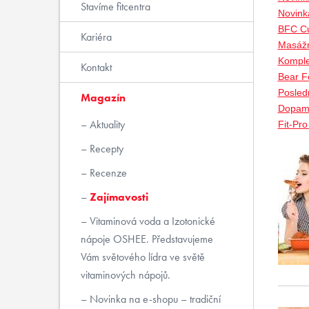
Stavíme fitcentra
Novink
BFC Cu
Kariéra
Masážn
Komple
Kontakt
Bear Fo
Posled
Magazín
Dopami
Aktuality
Fit-Pr
Recepty
Recenze
Zajímavosti
Vitaminová voda a Izotonické
nápoje OSHEE. Představujeme
Vám světového lídra ve světě
vitaminových nápojů.
Novinka na e-shopu – tradiční