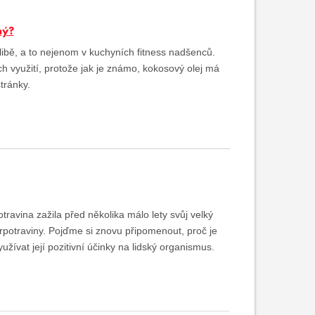
ný?
libě, a to nejenom v kuchyních fitness nadšenců.
h využití, protože jak je známo, kokosový olej má
tránky.
travina zažila před několika málo lety svůj velký
erpotraviny. Pojďme si znovu připomenout, proč je
užívat její pozitivní účinky na lidský organismus.