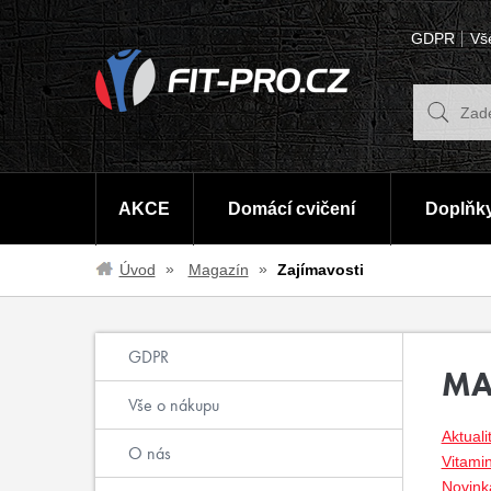
GDPR
Vš
AKCE
Domácí cvičení
Doplňky
Úvod
Magazín
Zajímavosti
GDPR
MA
Vše o nákupu
Aktuali
O nás
Vitami
Novinka