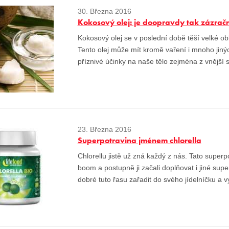
30. Března 2016
Kokosový olej: je doopravdy tak zázrač
Kokosový olej se v poslední době těší velké ob
Tento olej může mít kromě vaření i mnoho jinýc
příznivé účinky na naše tělo zejména z vnější s
23. Března 2016
Superpotravina jménem chlorella
Chlorellu jistě už zná každý z nás. Tato superpo
boom a postupně ji začali doplňovat i jiné sup
dobré tuto řasu zařadit do svého jídelníčku a vy