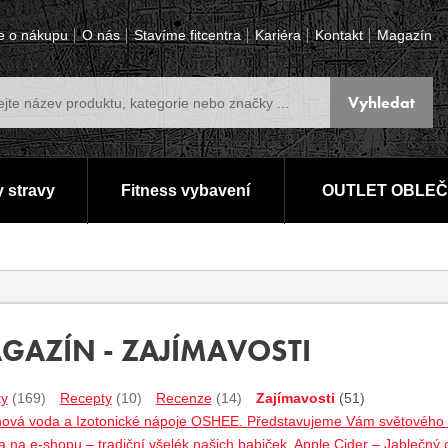
e o nákupu
O nás
Stavíme fitcentra
Kariéra
Kontakt
Magazín
 stravy
Fitness vybavení
OUTLET OBLEČ
GAZÍN - ZAJÍMAVOSTI
ty
(169)
Recepty
(10)
Recenze
(14)
Zajímavosti
(51)
nová voda a Izotonické nápoje OSHEE. Představujeme Vám světového lí
 na e-shopu – tradiční všelék našich babiček. Apple Cider – Jablečný 