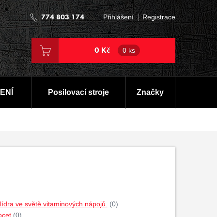
774 803 174
Přihlášení
Registrace
0 Kč
0 ks
ENÍ
Posilovací stroje
Značky
dra ve světě vitaminových nápojů.
(0)
ocet
(0)