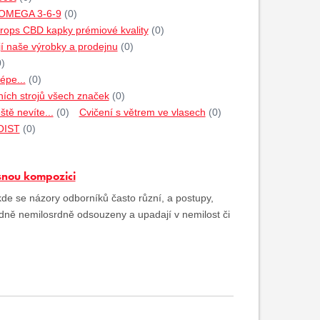
 OMEGA 3-6-9
(0)
rops CBD kapky prémiové kvality
(0)
jí naše výrobky a prodejnu
(0)
0)
épe...
(0)
ích strojů všech značek
(0)
tě nevíte...
(0)
Cvičení s větrem ve vlasech
(0)
HOIST
(0)
esnou kompozici
kde se názory odborníků často různí, a postupy,
ledně nemilosrdně odsouzeny a upadají v nemilost či