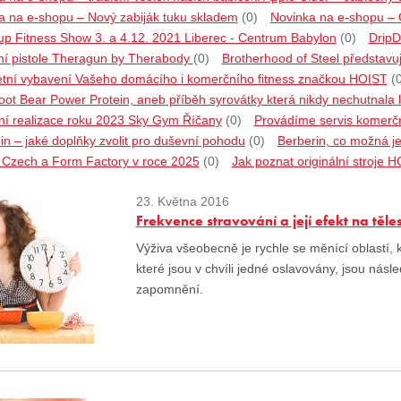
a na e-shopu – Nový zabiják tuku skladem
(0)
Novinka na e-shopu –
p Fitness Show 3. a 4.12. 2021 Liberec - Centrum Babylon
(0)
DripD
í pistole Theragun by Therabody
(0)
Brotherhood of Steel představu
tní vybavení Vašeho domácího i komerčního fitness značkou HOIST
(
ot Bear Power Protein, aneb příběh syrovátky která nikdy nechutnala l
ní realizace roku 2023 Sky Gym Říčany
(0)
Provádíme servis komerčn
n – jaké doplňky zvolit pro duševní pohodu
(0)
Berberin, co možná ješ
o Czech a Form Factory v roce 2025
(0)
Jak poznat originální stroje 
23. Května 2016
Frekvence stravování a její efekt na těl
Výživa všeobecně je rychle se měnící oblastí, 
které jsou v chvíli jedné oslavovány, jsou nás
zapomnění.