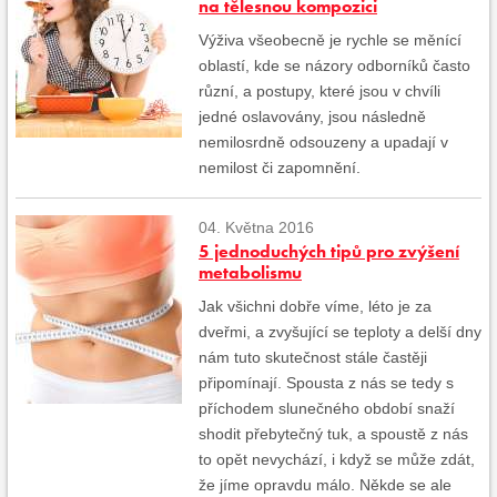
na tělesnou kompozici
Výživa všeobecně je rychle se měnící
oblastí, kde se názory odborníků často
různí, a postupy, které jsou v chvíli
jedné oslavovány, jsou následně
nemilosrdně odsouzeny a upadají v
nemilost či zapomnění.
04. Května 2016
5 jednoduchých tipů pro zvýšení
metabolismu
Jak všichni dobře víme, léto je za
dveřmi, a zvyšující se teploty a delší dny
nám tuto skutečnost stále častěji
připomínají. Spousta z nás se tedy s
příchodem slunečného období snaží
shodit přebytečný tuk, a spoustě z nás
to opět nevychází, i když se může zdát,
že jíme opravdu málo. Někde se ale