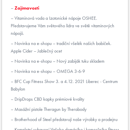
Zajímavosti
Vitaminová voda a Izotonické nápoje OSHEE.
Představujeme Vám světového lídra ve světě vitaminových
nápojů.
Novinka na e-shopu – tradiční všelék našich babiček.
Apple Cider – Jablečný ocet
Novinka na e-shopu – Nový zabiják tuku skladem
Novinka na e-shopu – OMEGA 3-6-9
BFC Cup Fitness Show 3. a 4.12. 2021 Liberec - Centrum
Babylon
DripDrops CBD kapky prémiové kvality
Masážní pistole Theragun by Therabody
Brotherhood of Steel představují naše výrobky a prodejnu
Kompletní vybavení Vašeho domácího i komerčního fitness