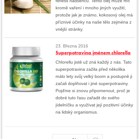
fitness nadšenců. Tento olej může mít
kromě vaření i mnoho jiných využití,
protože jak je známo, kokosový olej má
příznivé účinky na naše tělo zejména z
vnější stránky.
23. Března 2016
Superpotravina jménem chlorella
Chlorellu jistě už zná každý z nás. Tato
superpotravina zažila před několika
málo lety svůj velký boom a postupně ji
začali doplňovat i jiné superpotraviny.
Pojďme si znovu připomenout, proč je
dobré tuto řasu zařadit do svého
jídelníčku a využívat její pozitivní účinky
na lidský organismus.