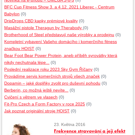
Novinka na e-shopu – OMEGA 3-6-9
(0)
BFC Cup Fitness Show 3. a 4.12. 2021 Liberec - Centrum
Babylon
(0)
DripDrops CBD kapky prémiové kvality
(0)
Masážní pistole Theragun by Therabody
(0)
Brotherhood of Steel představují naše výrobky a prodejnu
(0)
Kompletní vybavení Vašeho domácího i komerčního fitness
značkou HOIST
(0)
Bear Foot Bear Power Protein, aneb příběh syrovátky která
nikdy nechutnala lépe...
(0)
Poslední realizace roku 2023 Sky Gym Říčany
(0)
Provádíme servis komerčních strojů všech značek
(0)
Dopamin – jaké doplňky zvolit pro duševní pohodu
(0)
Berberin, co možná ještě nevíte...
(0)
Cvičení s větrem ve vlasech
(0)
Fit-Pro Czech a Form Factory v roce 2025
(0)
Jak poznat originální stroje HOIST
(0)
23. Května 2016
Frekvence stravování a její efekt