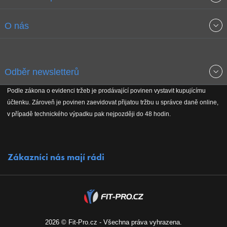
Obchodní podmínky
O nás
Garance nejnižších cen
O společnosti
Odběr newsletterů
Doprava a platba
Jak stavíme fitcentra
Podle zákona o evidenci tržeb je prodávající povinen vystavit kupujícímu
Získejte přehled o novinkách, slevách, akčním zboží a upozornění
účtenku. Zároveň je povinen zaevidovat přijatou tržbu u správce daně online,
Reklamační řád
Koho podporujeme
na nové články v magazínu!
v případě technického výpadku pak nejpozději do 48 hodin.
Vrácení do 30 dnů
Naši partneři
Zákazníci nás mají rádi
Kontakty
Kariéra
2026 © Fit-Pro.cz - Všechna práva vyhrazena.