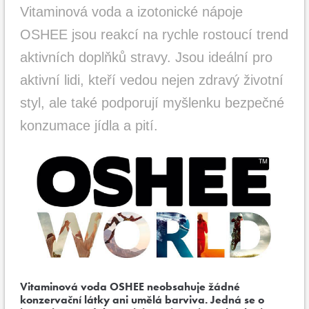
Vitaminová voda a izotonické nápoje
OSHEE jsou reakcí na rychle rostoucí trend
aktivních doplňků stravy. Jsou ideální pro
aktivní lidi, kteří vedou nejen zdravý životní
styl, ale také podporují myšlenku bezpečné
konzumace jídla a pití.
Vitaminová voda OSHEE neobsahuje žádné
konzervační látky ani umělá barviva. Jedná se o