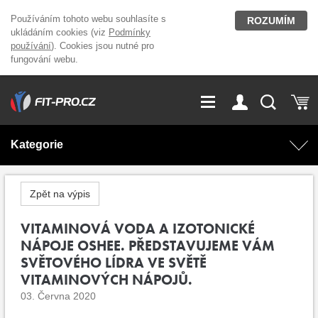
Používáním tohoto webu souhlasíte s
ROZUMÍM
ukládáním cookies (viz
Podmínky
používání
). Cookies jsou nutné pro
fungování webu.
GDPR
Vše o nákupu
Přihlášení
Registrace
Kategorie
O nás
Stavíme fitcentra
AKCE
Domácí cvičení
Zpět na výpis
Kariéra
Kontakt
Doplňky stravy
VITAMINOVÁ VODA A IZOTONICKÉ
Fitness vybavení
NÁPOJE OSHEE. PŘEDSTAVUJEME VÁM
Magazín
SVĚTOVÉHO LÍDRA VE SVĚTĚ
OUTLET OBLEČENÍ
Posilovací stroje
VITAMINOVÝCH NÁPOJŮ.
03. Června 2020
Značky