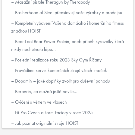
Masážní pistole Theragun by Therabody
Brotherhood of Steel představují naše výrobky a prodejnu
Kompletní vybavení Vašeho domácího i komerčního fitness
značkou HOIST
Bear Foot Bear Power Protein, aneb příběh syrovátky která
nikdy nechutnala lépe...
Poslední realizace roku 2023 Sky Gym Říčany
Provádíme servis komerčních strojů všech značek
Dopamin – jaké doplňky zvolit pro duševní pohodu
Berberin, co možná ještě nevíte...
Cvičení s větrem ve vlasech
Fit-Pro Czech a Form Factory v roce 2025
Jak poznat originální stroje HOIST