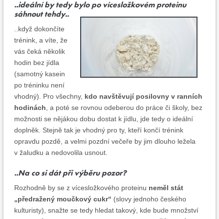
..ideální by tedy bylo po vícesložkovém proteinu
sáhnout tehdy..
..když dokončíte
trénink, a víte, že
vás čeká několik
hodin bez jídla
(samotný kasein
po tréninku není
vhodný). Pro všechny,
kdo navštěvují posilovny v ranních
hodinách
, a poté se rovnou odeberou do práce či školy, bez
možnosti se nějákou dobu dostat k jídlu, jde tedy o ideální
doplněk. Stejně tak je vhodný pro ty, kteří končí trénink
opravdu pozdě, a velmi pozdní večeře by jim dlouho ležela
v žaludku a nedovolila usnout.
..Na co si dát při výběru pozor?
Rozhodně by se z vícesložkového proteinu
neměl stát
„předražený moučkový cukr“
(slovy jednoho českého
kulturisty), snažte se tedy hledat takový, kde bude množství