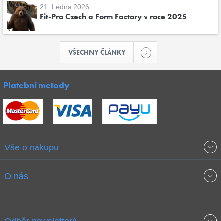
21. Ledna 2026
Fit-Pro Czech a Form Factory v roce 2025
VŠECHNY ČLÁNKY
Platební metody
Vše o nákupu
Obchodní podmínky
O nás
Garance nejnižších cen
O společnosti