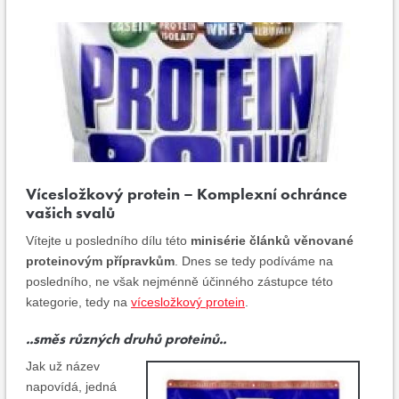
Vícesložkový protein – Komplexní ochránce
vašich svalů
Vítejte u posledního dílu této
minisérie článků věnované
proteinovým přípravkům
. Dnes se tedy podíváme na
posledního, ne však nejménně účinného zástupce této
kategorie, tedy na
vícesložkový protein
.
..směs různých druhů proteinů..
Jak už název
napovídá, jedná