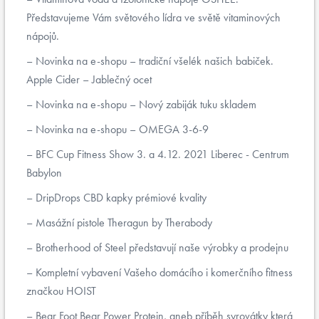
Představujeme Vám světového lídra ve světě vitaminových
nápojů.
Novinka na e-shopu – tradiční všelék našich babiček.
Apple Cider – Jablečný ocet
Novinka na e-shopu – Nový zabiják tuku skladem
Novinka na e-shopu – OMEGA 3-6-9
BFC Cup Fitness Show 3. a 4.12. 2021 Liberec - Centrum
Babylon
DripDrops CBD kapky prémiové kvality
Masážní pistole Theragun by Therabody
Brotherhood of Steel představují naše výrobky a prodejnu
Kompletní vybavení Vašeho domácího i komerčního fitness
značkou HOIST
Bear Foot Bear Power Protein, aneb příběh syrovátky která