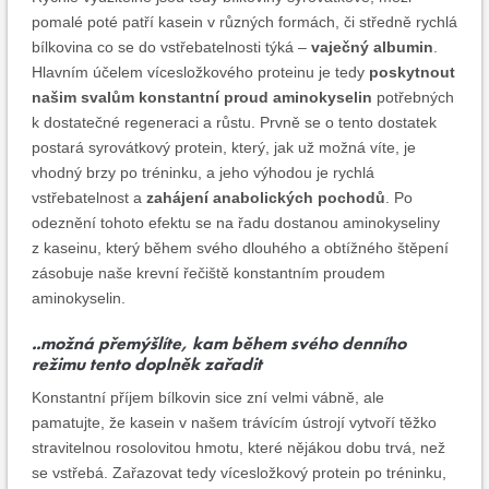
pomalé poté patří kasein v různých formách, či středně rychlá
bílkovina co se do vstřebatelnosti týká –
vaječný albumin
.
Hlavním účelem vícesložkového proteinu je tedy
poskytnout
našim svalům konstantní proud aminokyselin
potřebných
k dostatečné regeneraci a růstu. Prvně se o tento dostatek
postará syrovátkový protein, který, jak už možná víte, je
vhodný brzy po tréninku, a jeho výhodou je rychlá
vstřebatelnost a
zahájení anabolických pochodů
. Po
odeznění tohoto efektu se na řadu dostanou aminokyseliny
z kaseinu, který během svého dlouhého a obtížného štěpení
zásobuje naše krevní řečiště konstantním proudem
aminokyselin.
..možná přemýšlíte, kam během svého denního
režimu tento doplněk zařadit
Konstantní příjem bílkovin sice zní velmi vábně, ale
pamatujte, že kasein v našem trávícím ústrojí vytvoří těžko
stravitelnou rosolovitou hmotu, které nějákou dobu trvá, než
se vstřebá. Zařazovat tedy vícesložkový protein po tréninku,