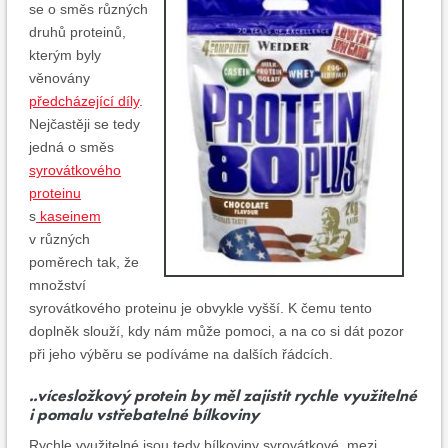
se o směs různých
druhů proteinů,
kterým byly
věnovány
předcházející díly
.
Nejčastěji se tedy
jedná o směs
syrovátkového
proteinu
s
kaseinem
v různých
poměrech tak, že
množství
syrovátkového proteinu je obvykle vyšší. K čemu tento
doplněk slouží, kdy nám může pomoci, a na co si dát pozor
při jeho výběru se podíváme na dalších řádcích.
..vícesložkový protein by měl zajistit rychle využitelné
i pomalu vstřebatelné bílkoviny
Rychle využitelné jsou tedy bílkoviny syrovátkové, mezi