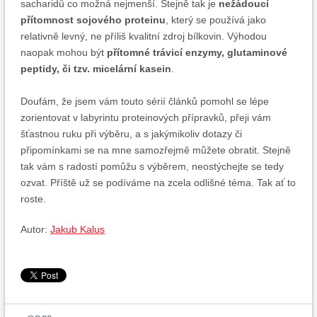
sacharidů co možná nejmenší. Stejně tak je
nežádoucí
přítomnost sojového proteinu
, který se používá jako
relativně levný, ne příliš kvalitní zdroj bílkovin. Výhodou
naopak mohou být
přítomné trávicí enzymy, glutaminové
peptidy, či tzv. micelární kasein
.
Doufám, že jsem vám touto sérií článků pomohl se lépe
zorientovat v labyrintu proteinových přípravků, přeji vám
šťastnou ruku při výběru, a s jakýmikoliv dotazy či
připomínkami se na mne samozřejmě můžete obratit. Stejně
tak vám s radostí pomůžu s výběrem, neostýchejte se tedy
ozvat. Příště už se podíváme na zcela odlišné téma. Tak ať to
roste.
Autor:
Jakub Kalus