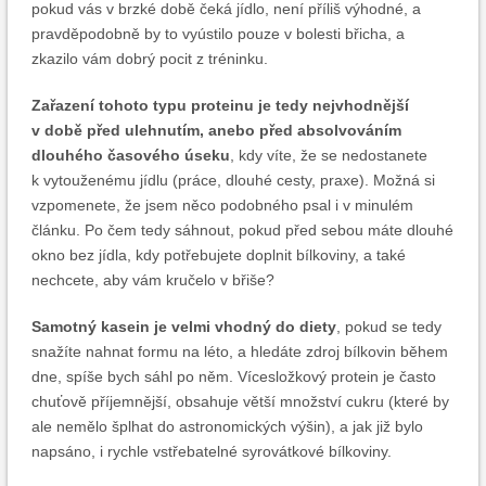
pokud vás v brzké době čeká jídlo, není příliš výhodné, a
pravděpodobně by to vyústilo pouze v bolesti břicha, a
zkazilo vám dobrý pocit z tréninku.
Zařazení tohoto typu proteinu je tedy nejvhodnější
v době před ulehnutím, anebo před absolvováním
dlouhého časového úseku
, kdy víte, že se nedostanete
k vytouženému jídlu (práce, dlouhé cesty, praxe). Možná si
vzpomenete, že jsem něco podobného psal i v minulém
článku. Po čem tedy sáhnout, pokud před sebou máte dlouhé
okno bez jídla, kdy potřebujete doplnit bílkoviny, a také
nechcete, aby vám kručelo v břiše?
Samotný kasein je velmi vhodný do diety
, pokud se tedy
snažíte nahnat formu na léto, a hledáte zdroj bílkovin během
dne, spíše bych sáhl po něm. Vícesložkový protein je často
chuťově příjemnější, obsahuje větší množství cukru (které by
ale nemělo šplhat do astronomických výšin), a jak již bylo
napsáno, i rychle vstřebatelné syrovátkové bílkoviny.