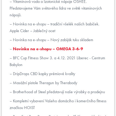
Vitaminová voda a Izotonické nápoje OSHEE.
Představujeme Vám světového lídra ve světě vitaminových
nápojů.
Novinka na e-shopu – tradiční všelék našich babiček.
Apple Cider – Jablečný ocet
Novinka na e-shopu – Nový zabiják tuku skladem
Novinka na e-shopu – OMEGA 3-6-9
BFC Cup Fitness Show 3. a 4.12. 2021 Liberec - Centrum
Babylon
DripDrops CBD kapky prémiové kvality
Masážní pistole Theragun by Therabody
Brotherhood of Steel představují naše výrobky a prodejnu
Kompletní vybavení Vašeho domácího i komerčního fitness
značkou HOIST