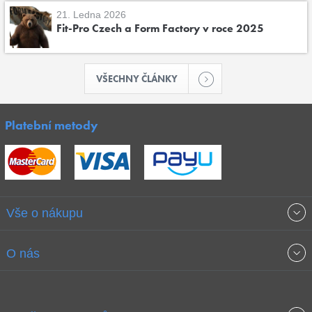
21. Ledna 2026
Fit-Pro Czech a Form Factory v roce 2025
VŠECHNY ČLÁNKY
Platební metody
Vše o nákupu
Obchodní podmínky
O nás
Garance nejnižších cen
O společnosti